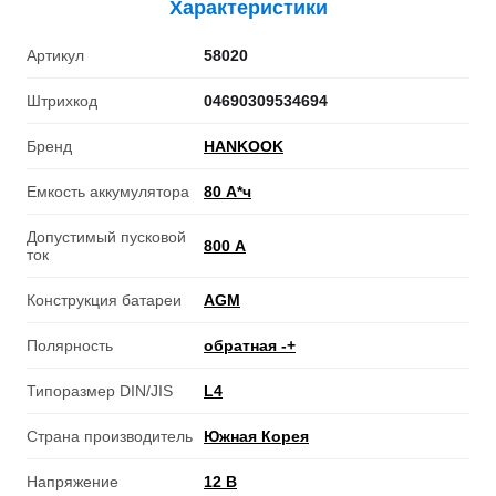
Характеристики
Артикул
58020
Штрихкод
04690309534694
Бренд
HANKOOK
Емкость аккумулятора
80 А*ч
Допустимый пусковой
800 А
ток
Конструкция батареи
AGM
Полярность
обратная -+
Типоразмер DIN/JIS
L4
Страна производитель
Южная Корея
Напряжение
12 В