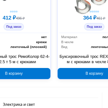
412 ₽
364 ₽
496 ₽
461 ₽
Под заказ
Под заказ
нет
Материал
по
крюки
В чехле
ленточный (плоский)
Вид
ленточны
ный трос РемоКолор 62-4-
Буксировочный трос REXA
2.5 т 5 м с крюками
м с крюками в чехле 
В корзину
В корзину
Электрика и свет