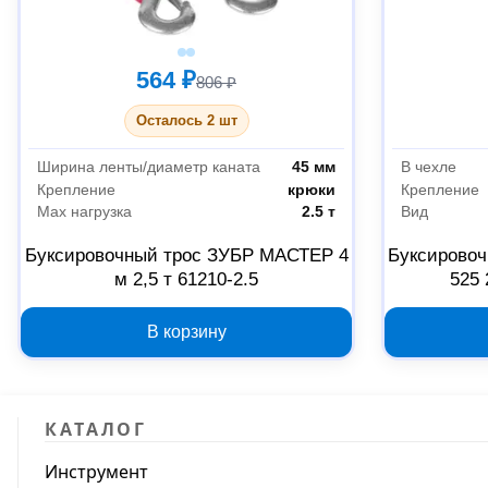
564 ₽
806 ₽
Осталось 2 шт
Ширина ленты/диаметр каната
45 мм
В чехле
Крепление
крюки
Крепление
Max нагрузка
2.5 т
Вид
Буксировочный трос ЗУБР МАСТЕР 4
Буксировоч
м 2,5 т 61210-2.5
525 
В корзину
КАТАЛОГ
Инструмент