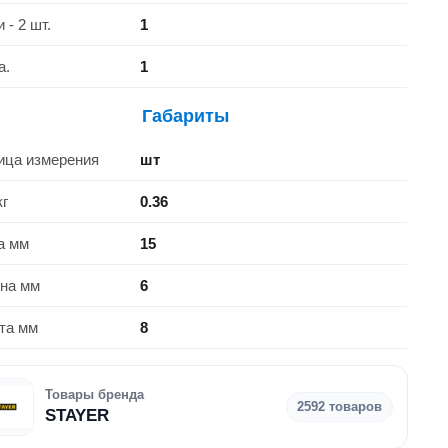
 - 2 шт.
1
а.
1
Габариты
ица измерения
шт
кг
0.36
а мм
15
на мм
6
та мм
8
Товары бренда
2592 товаров
STAYER