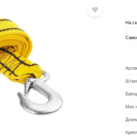
На с
Само
Арти
Штри
Брен
Max 
Длин
Креп