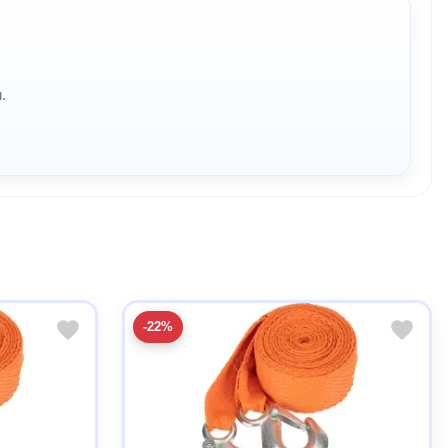
.
-22%