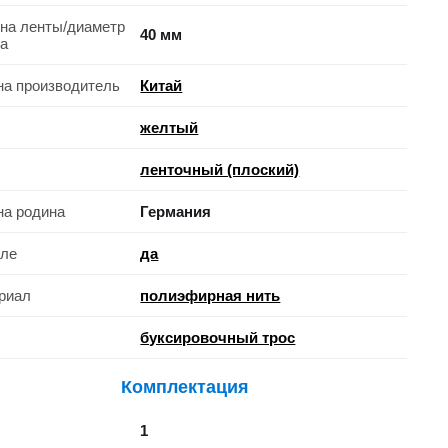
на ленты/диаметр
40 мм
та
на производитель
Китай
желтый
ленточный (плоский)
на родина
Германия
хле
да
риал
полиэфирная нить
буксировочный трос
Комплектация
1