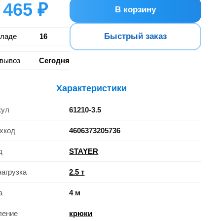
465 ₽
В корзину
Быстрый заказ
кладе
16
вывоз
Сегодня
Характеристики
кул
61210-3.5
хкод
4606373205736
д
STAYER
нагрузка
2.5 т
а
4 м
ление
крюки