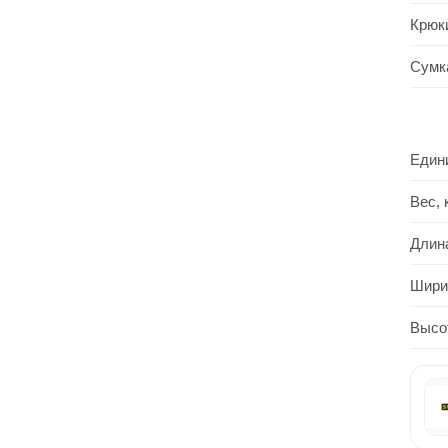
Крюки
Сумк
Един
Вес, 
Длин
Шири
Высо