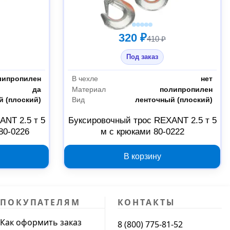
320 ₽
410 ₽
Под заказ
липропилен
В чехле
нет
да
Материал
полипропилен
й (плоский)
Вид
ленточный (плоский)
NT 2.5 т 5
Буксировочный трос REXANT 2.5 т 5
80-0226
м с крюками 80-0222
В корзину
ПОКУПАТЕЛЯМ
КОНТАКТЫ
Как оформить заказ
8 (800) 775-81-52