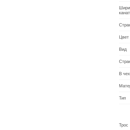
Шири
кана
Стра
Цвет
Вид
Стра
В че
Мате
Тип
Трос