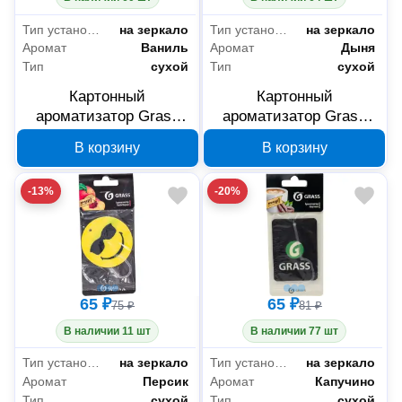
Тип установки
на зеркало
Тип установки
на зеркало
Аромат
Ваниль
Аромат
Дыня
Тип
сухой
Тип
сухой
Картонный
Картонный
ароматизатор Grass
ароматизатор Grass
Смайл ваниль ST-0400
Смайл дыня ST-0399
В корзину
В корзину
-13%
-20%
65 ₽
65 ₽
75 ₽
81 ₽
В наличии 11 шт
В наличии 77 шт
Тип установки
на зеркало
Тип установки
на зеркало
Аромат
Персик
Аромат
Капучино
Тип
сухой
Тип
сухой