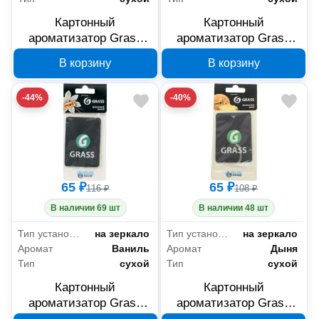
Картонный
Картонный
ароматизатор Grass
ароматизатор Grass
Смайл персик ST-0398
капучино ST-0406
В корзину
В корзину
-44%
-40%
65 ₽
65 ₽
116 ₽
108 ₽
В наличии 69 шт
В наличии 48 шт
Тип установки
на зеркало
Тип установки
на зеркало
Аромат
Ваниль
Аромат
Дыня
Тип
сухой
Тип
сухой
Картонный
Картонный
ароматизатор Grass
ароматизатор Grass
ваниль ST-0404
дыня ST-0403