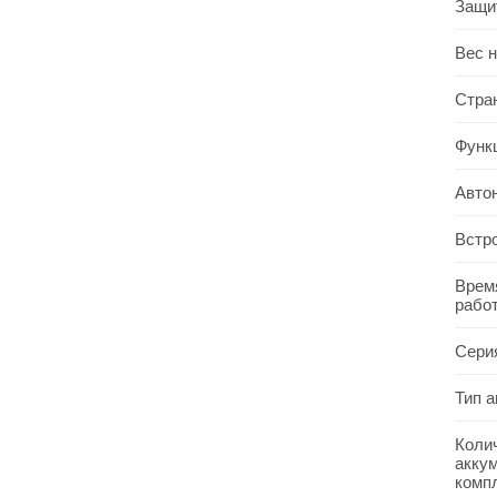
Защи
Вес 
Стра
Функ
Авто
Встр
Врем
рабо
Сери
Тип 
Коли
акку
комп