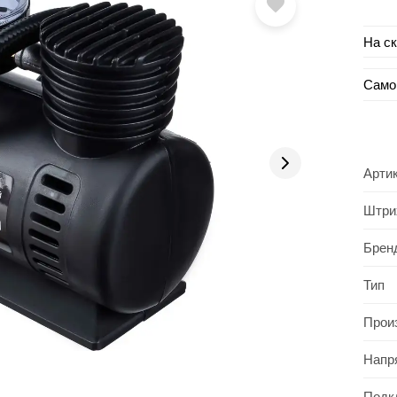
На с
Само
Арти
Штри
Брен
Тип
Прои
Напр
Подк