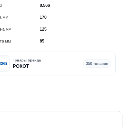
кг
0.566
а мм
170
на мм
125
та мм
85
Товары бренда
350 товаров
РОКОТ