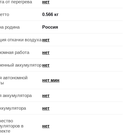
та от перегрева
нет
нетто
0.566 кг
на родина
Россия
ция откачки воздуха
нет
номная работа
нет
оенный аккумулятор
нет
я автономной
нет мин
ты
я аккумулятора
нет
аккумулятора
нет
чество
муляторов в
нет
лекте