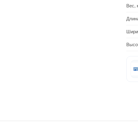
Вес, 
Длин
Шири
Высо