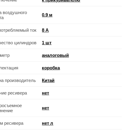
а воздушного
0.9 м
га
потребляемый ток
8 А
чество цилиндров
1 шт
метр
аналоговый
лектация
коробка
на производитель
Китай
чие ресивера
нет
росъемное
нет
инение
м ресивера
нет л