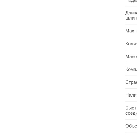
Длин
шлан
Max 
Коли
Мано
Комп
Стра
Нали
Быст
соед
Объе