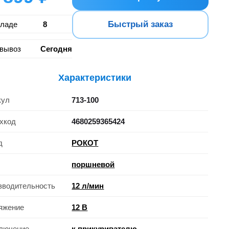
Быстрый заказ
кладе
8
вывоз
Сегодня
Характеристики
кул
713-100
хкод
4680259365424
д
РОКОТ
поршневой
зводительность
12 л/мин
яжение
12 В
лючение
к прикуривателю