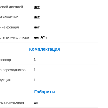
овой дисплей
нет
отключение
нет
чие фонаря
нет
сть аккумулятора
нет А*ч
Комплектация
рессор
1
р переходников
1
рукция
1
Габариты
ица измерения
шт