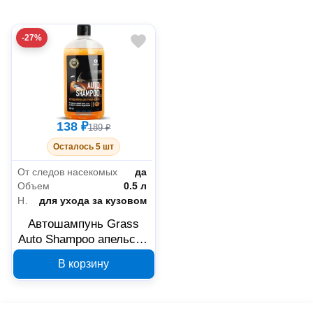
-27%
138 ₽
189 ₽
Осталось 5 шт
От следов насекомых
да
Объем
0.5 л
Назначение
для ухода за кузовом
Автошампунь Grass
Auto Shampoo апельсин
111105-1, 0.5 л
В корзину