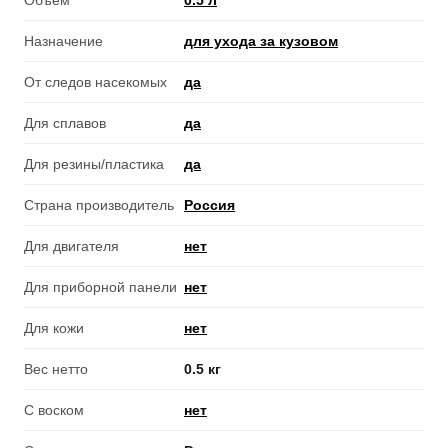
Объем
0.5 л
Назначение
для ухода за кузовом
От следов насекомых
да
Для сплавов
да
Для резины/пластика
да
Страна производитель
Россия
Для двигателя
нет
Для приборной панели
нет
Для кожи
нет
Вес нетто
0.5 кг
С воском
нет