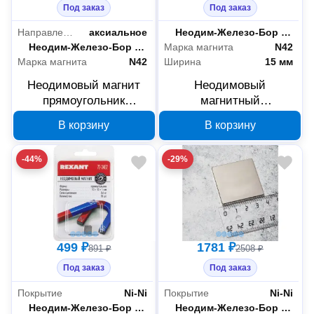
Под заказ
Под заказ
Направление намагниченности
аксиальное
Материал
Неодим-Железо-Бор (NdFeB)
Материал
Неодим-Железо-Бор (NdFeB)
Марка магнита
N42
Марка магнита
N42
Ширина
15 мм
Неодимовый магнит
Неодимовый
прямоугольник
магнитный
REXANT 72-3403, 8 шт.
прямоугольник
В корзину
В корзину
REXANT 72-3703,
35х15х3 мм
-44%
-29%
499 ₽
1781 ₽
891 ₽
2508 ₽
Под заказ
Под заказ
Покрытие
Ni-Ni
Покрытие
Ni-Ni
Материал
Неодим-Железо-Бор (NdFeB)
Материал
Неодим-Железо-Бор (NdFeB)