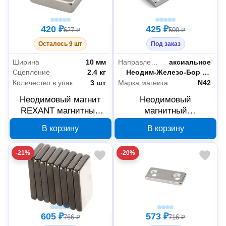
420 ₽
425 ₽
627 ₽
500 ₽
Осталось 9 шт
Под заказ
Ширина
10 мм
Направление намагниченности
аксиальное
Сцепление
2.4 кг
Материал
Неодим-Железо-Бор (NdFeB)
Количество в упаковке
3 шт
Марка магнита
N42
Неодимовый магнит
Неодимовый
REXANT магнитный
магнитный
прямоугольник 10х10х3
прямоугольник
В корзину
В корзину
мм 72-3700
REXANT 72-3702, 2 шт.
-21%
-20%
605 ₽
573 ₽
766 ₽
716 ₽