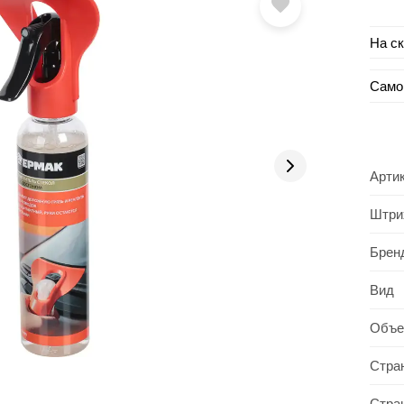
На с
Само
Арти
Штри
Брен
Вид
Объ
Стра
Стра