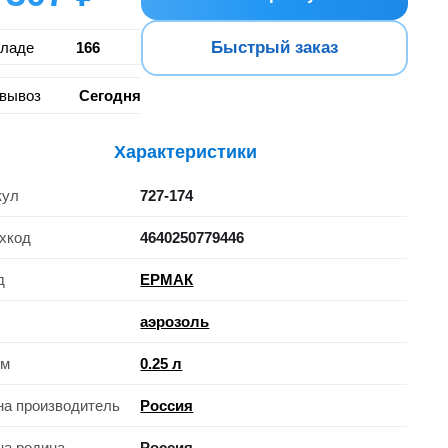
Быстрый заказ
кладе
166
вывоз
Сегодня
Характеристики
кул
727-174
хкод
4640250779446
д
ЕРМАК
аэрозоль
ем
0.25 л
на производитель
Россия
на родина
Россия