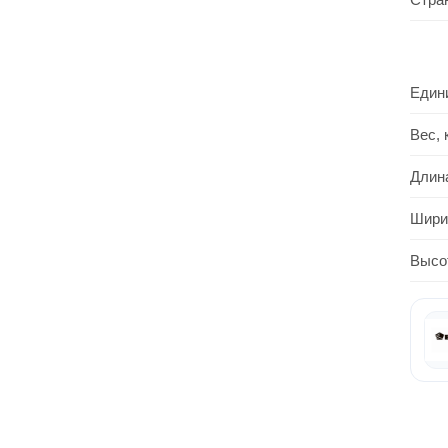
Един
Вес, 
Длин
Шири
Высо