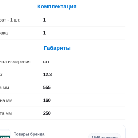
Комплектация
ат - 1 шт.
1
овка
1
Габариты
ица измерения
шт
кг
12.3
а мм
555
на мм
160
та мм
250
Товары бренда
1546 товаров