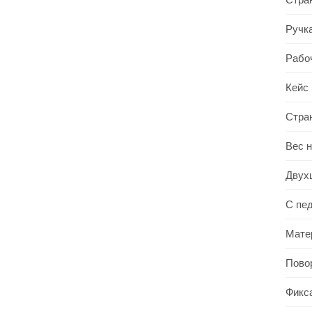
Ручк
Рабо
Кейс
Стра
Вес 
Двух
С пе
Мате
Пово
Фикс