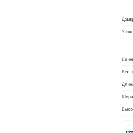
Домкр
Упак
Един
Вес, 
Длин
Шири
Высо