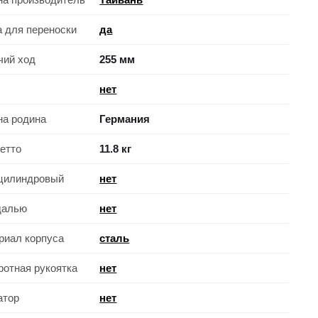
а для переноски
да
чий ход
255 мм
нет
на родина
Германия
нетто
11.8 кг
цилиндровый
нет
далью
нет
риал корпуса
сталь
ротная рукоятка
нет
атор
нет