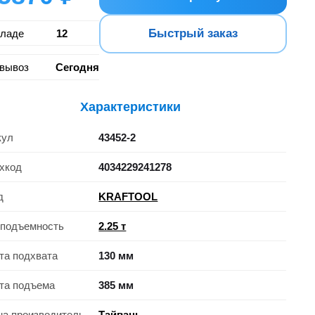
Быстрый заказ
кладе
12
вывоз
Сегодня
Характеристики
кул
43452-2
хкод
4034229241278
д
KRAFTOOL
оподъемность
2.25 т
та подхвата
130 мм
та подъема
385 мм
на производитель
Тайвань