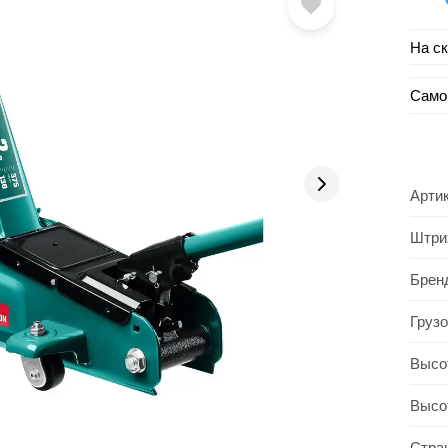
На с
Само
Арти
Штри
Брен
Груз
Высо
Высо
Стра