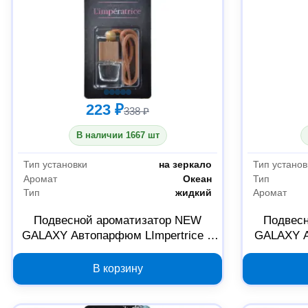
223 ₽
338 ₽
В наличии 1667 шт
Тип установки
на зеркало
Тип установ
Аромат
Океан
Тип
Тип
жидкий
Аромат
Подвесной ароматизатор NEW
Подвес
GALAXY Автопарфюм LImpertrice 5
GALAXY А
мл 794-559
В корзину