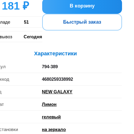
181 ₽
В корзину
Быстрый заказ
кладе
51
вывоз
Сегодня
Характеристики
кул
794-389
хкод
4680259338992
д
NEW GALAXY
ат
Лимон
гелевый
установки
на зеркало