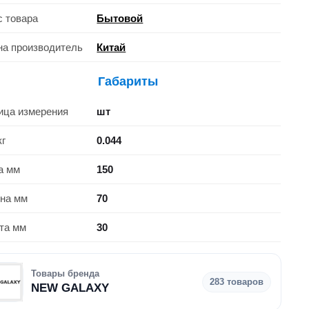
с товара
Бытовой
на производитель
Китай
Габариты
ица измерения
шт
кг
0.044
а мм
150
на мм
70
та мм
30
Товары бренда
283 товаров
NEW GALAXY