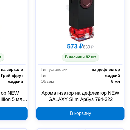
573 ₽
830 ₽
т
В наличии 82 шт
на зеркало
Тип установки
на дефлектор
Грейпфрут
Тип
жидкий
жидкий
Объем
8 мл
тор NEW
Ароматизатор на дефлектор NEW
lion 5 мл
GALAXY Slim Арбуз 794-322
В корзину