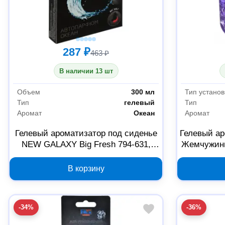
287 ₽
463 ₽
В наличии 13 шт
Объем
300 мл
Тип установ
Тип
гелевый
Тип
Аромат
Океан
Аромат
Гелевый ароматизатор под сиденье
Гелевый а
NEW GALAXY Big Fresh 794-631,
Жемчужины
Океан, 300 мл
В корзину
-34%
-36%