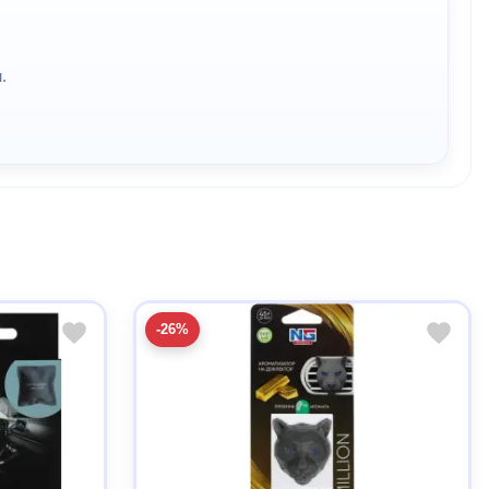
.
-26%