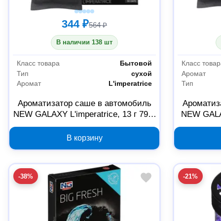
344 ₽
564 ₽
В наличии 138 шт
Класс товара
Бытовой
Класс товар
Тип
сухой
Аромат
Аромат
L'imperatrice
Тип
Ароматизатор саше в автомобиль
Ароматиз
NEW GALAXY L'imperatrice, 13 г 794-
NEW GALAX
644
В корзину
-38%
-21%