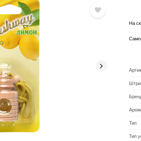
На с
Само
Арти
Штри
Брен
Аром
Тип
Тип 