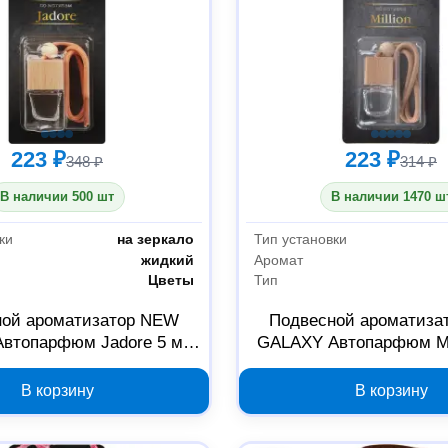
223 ₽
223 ₽
348 ₽
314 ₽
В наличии 500 шт
В наличии 1470 ш
ки
на зеркало
Тип установки
жидкий
Аромат
Цветы
Тип
ной ароматизатор NEW
Подвесной ароматиза
втопарфюм Jadore 5 мл
GALAXY Автопарфюм Mil
794-558
794-556
В корзину
В корзину