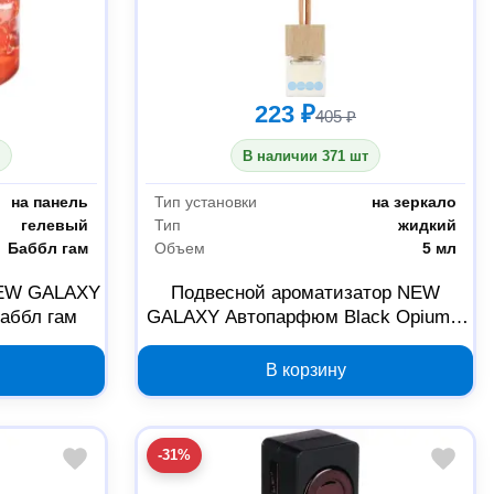
223 ₽
405 ₽
В наличии 371 шт
на панель
Тип установки
на зеркало
гелевый
Тип
жидкий
Баббл гам
Объем
5 мл
NEW GALAXY
Подвесной ароматизатор NEW
аббл гам
GALAXY Автопарфюм Black Opium 5
мл 794-608
В корзину
-31%