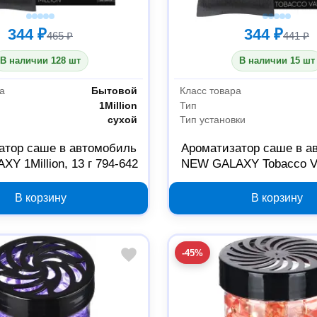
344 ₽
344 ₽
465 ₽
441 ₽
В наличии 128 шт
В наличии 15 шт
а
Бытовой
Класс товара
1Million
Тип
сухой
Тип установки
атор саше в автомобиль
Ароматизатор саше в а
Y 1Million, 13 г 794-642
NEW GALAXY Tobacco Van
794-645
В корзину
В корзину
-45%