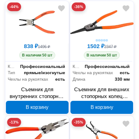
-44%
-36%
838 ₽
1502 ₽
1496 ₽
2347 ₽
В наличии 50 шт
В наличии 50 шт
Класс товара
Профессиональный
Класс товара
Профессиональный
Тип
прямые/изогнутые
Чехлы на рукоятках
есть
Чехлы на рукоятках
есть
Длина
330 мм
Съемник для
Съемник для внешних
внутренних стопорных
стопорных колец
колец Harden 215 мм
Harden прямые губки
В корзину
В корзину
560520
330 мм 560506
-13%
-35%