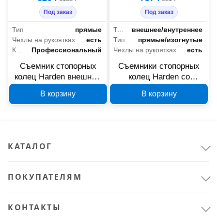
Под заказ
Под заказ
Тип
прямые
Тип стопорного кольца
внешнее/внутреннее
Чехлы на рукоятках
есть
Тип
прямые/изогнутые
Класс товара
Профессиональный
Чехлы на рукоятках
есть
Съемник стопорных
Съемники стопорных
колец Harden внешний
колец Harden со
с прямыми губками 230
сменными насадками
В корзину
В корзину
мм 560505
560501
КАТАЛОГ
ПОКУПАТЕЛЯМ
КОНТАКТЫ