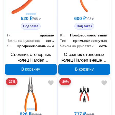
520 ₽
600 ₽
598 ₽
923 ₽
Под заказ
Под заказ
Тип
прямые
Класс товара
Профессиональный
Чехлы на рукоятках
есть
Тип
прямые/изогнутые
Класс товара
Профессиональный
Чехлы на рукоятках
есть
Съемник стопорных
Съемник стопорных
колец Harden
колец Harden внешний
внутренний с прямыми
с изогнутыми губками
В корзину
В корзину
губками 178 мм 560514
178 мм 560509
-27%
-20%
826 ₽
737 ₽
1132 ₽
921 ₽