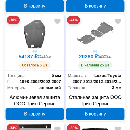
MOTODOR Toyota Land
MOTODOR Toyota
В корзину
В корзину
Cruiser 100 D 32525М, 5
Tundra 32508М, 5 мм
мм
-30%
-41%
54187 ₽
20280 ₽
77410 ₽
34373 ₽
Осталось 5 шт
В наличии 25 шт
Толщина
5 мм
Марка автомобиля
Lexus/Toyota
Год выпуска автомобиля
1998-2002/2002-2007
Год выпуска автомобиля
2007-2012/2012-2015/2015-/2015-2021
Материал
алюминий
Толщина
3 мм
Алюминиевая защита
Стальная защита ООО
ООО Трио Сервис
Трио Сервис
MOTODOR Toyota Land
MOTODOR Toyota LC
В корзину
В корзину
Cruiser 100 32507М, 5
200 и Lexus LX 12522
мм
-34%
-39%