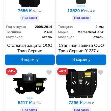
7656 ₽
13520 ₽
9570 ₽
19594 ₽
Под заказ
Под заказ
Год выпуска автомобиля
2008-2014
Толщина
2 мм
Толщина
2 мм
Марка автомобиля
Mercedes-Benz
Материал
сталь
Материал
сталь
Стальная защита ООО
Стальная защита ООО
Трио Сервис
Трио Сервис 01237 для
MOTODOR 05306,
двигателя и КПП
В корзину
В корзину
двигатель и КПП, Tagaz
Mercedes-Benz Vito W-
Tager
447
-44%
-42%
5217 ₽
7296 ₽
9316 ₽
12579 ₽
Под заказ
Под заказ