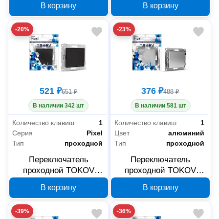
В корзину
В корзину
клавишный, карбон,
TKE-PX-P2-C14
-20%
-23%
521 ₽
376 ₽
651 ₽
488 ₽
В наличии 342 шт
В наличии 581 шт
Количество клавиш
1
Количество клавиш
1
Серия
Pixel
Цвет
алюминий
Тип
проходной
Тип
проходной
Переключатель
Переключатель
проходной TOKOV
проходной TOKOV
ELECTRIC Pixel 1-
ELECTRIC Pixel 1-
В корзину
В корзину
клавишный, карбон,
клавишный,
TKE-PX-P1-C14
алюминий, TKE-PX-P1-
-39%
-36%
C03