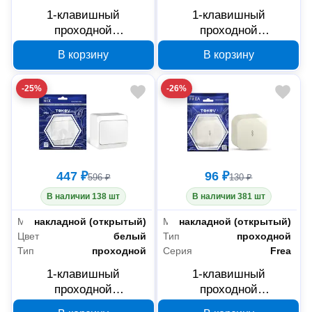
1-клавишный
1-клавишный
проходной
проходной
переключатель TOKOV
переключатель TOKOV
В корзину
В корзину
ELECTRIC DITA карбон
ELECTRIC Nix серый
TKL-DT-P1-C14-IP54
TKE-NX-P1-C06-IP54
-25%
-26%
447 ₽
96 ₽
596 ₽
130 ₽
В наличии 138 шт
В наличии 381 шт
Монтаж
накладной (открытый)
Монтаж
накладной (открытый)
Цвет
белый
Тип
проходной
Тип
проходной
Серия
Frea
1-клавишный
1-клавишный
проходной
проходной
переключатель TOKOV
переключатель TOKOV