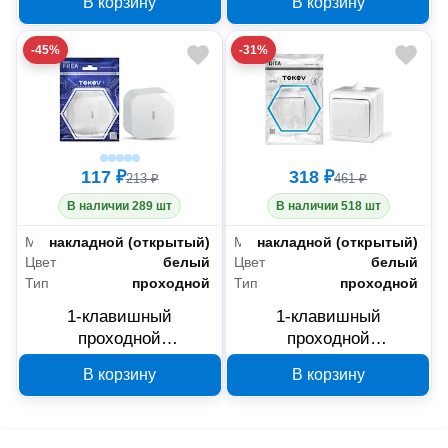
В корзину
В корзину
ELECTRIC Nix белый
ELECTRIC Frea
TKE-NX-P1-C01-IP54
бежевый TKE-FR-P1-
-45%
-31%
C02
117 ₽
318 ₽
213 ₽
461 ₽
В наличии 289 шт
В наличии 518 шт
Монтаж
накладной (открытый)
Монтаж
накладной (открытый)
Цвет
белый
Цвет
белый
Тип
проходной
Тип
проходной
1-клавишный
1-клавишный
проходной
проходной
переключатель TOKOV
переключатель TOKOV
В корзину
В корзину
ELECTRIC Frea белый
ELECTRIC DITA белый
TKE-FR-P1-C01
TKL-DT-P1-C01-IP54