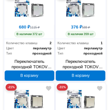
680 ₽
376 ₽
1115 ₽
588 ₽
В наличии 372 шт
В наличии 359 шт
Количество клавиш
2
Количество клавиш
1
Цвет
перламутр
Цвет
перламутр
Тип
проходной
Тип
проходной
Переключатель
Переключатель
проходной TOKOV
проходной TOKOV
ELECTRIC Pixel 2-
ELECTRIC Pixel 1-
В корзину
В корзину
клавишный,
клавишный,
перламутр, TKE-PX-P2-
перламутр, TKE-PX-P1-
-21%
-31%
C04
C04