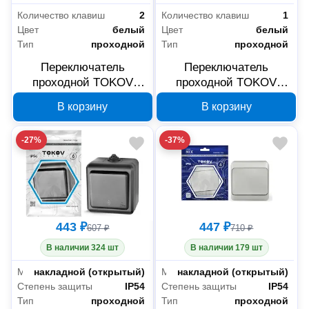
Количество клавиш
2
Количество клавиш
1
Цвет
белый
Цвет
белый
Тип
проходной
Тип
проходной
Переключатель
Переключатель
проходной TOKOV
проходной TOKOV
ELECTRIC Pixel 2-
ELECTRIC Pixel 1-
В корзину
В корзину
клавишный, белый,
клавишный, белый,
TKE-PX-P2-C01
TKE-PX-P1-C01
-27%
-37%
443 ₽
447 ₽
607 ₽
710 ₽
В наличии 324 шт
В наличии 179 шт
Монтаж
накладной (открытый)
Монтаж
накладной (открытый)
Степень защиты
IP54
Степень защиты
IP54
Тип
проходной
Тип
проходной