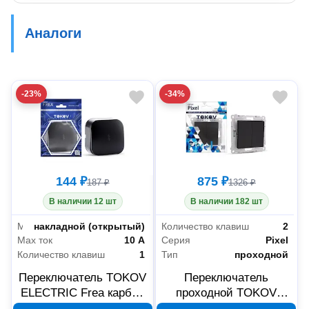
Аналоги
-23%
-34%
144 ₽
875 ₽
187 ₽
1326 ₽
В наличии 12 шт
В наличии 182 шт
Монтаж
накладной (открытый)
Количество клавиш
2
Max ток
10 А
Серия
Pixel
Количество клавиш
1
Тип
проходной
Переключатель TOKOV
Переключатель
ELECTRIC Frea карбон
проходной TOKOV
TKE-FR-P1-C25
ELECTRIC Pixel 2-