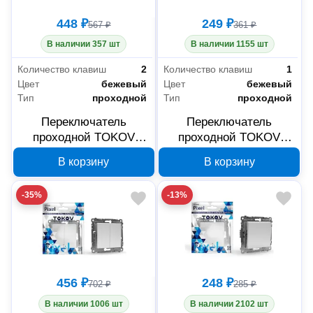
448 ₽
249 ₽
567 ₽
361 ₽
В наличии 357 шт
В наличии 1155 шт
Количество клавиш
2
Количество клавиш
1
Цвет
бежевый
Цвет
бежевый
Тип
проходной
Тип
проходной
Переключатель
Переключатель
проходной TOKOV
проходной TOKOV
ELECTRIC Pixel 2-
ELECTRIC Pixel 1-
В корзину
В корзину
клавишный, бежевый,
клавишный, бежевый,
TKE-PX-P2-C02
TKE-PX-P1-C02
-35%
-13%
456 ₽
248 ₽
702 ₽
285 ₽
В наличии 1006 шт
В наличии 2102 шт