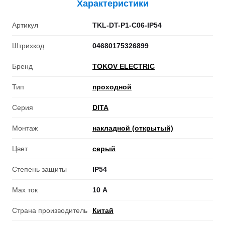
Характеристики
Артикул
TKL-DT-P1-C06-IP54
Штрихкод
04680175326899
Бренд
TOKOV ELECTRIC
Тип
проходной
Серия
DITA
Монтаж
накладной (открытый)
Цвет
серый
Степень защиты
IP54
Max ток
10 А
Страна производитель
Китай