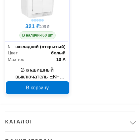
321 ₽
406 ₽
В наличии 60 шт
Монтаж
накладной (открытый)
Цвет
белый
Max ток
10 А
2-клавишный
выключатель EKF
Владивосток белый
В корзину
EQR16-023-30-54
КАТАЛОГ