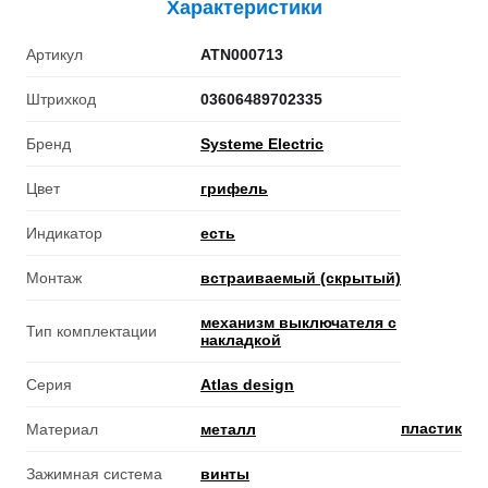
Характеристики
Артикул
ATN000713
Штрихкод
03606489702335
Бренд
Systeme Electric
Цвет
грифель
Индикатор
есть
Монтаж
встраиваемый (скрытый)
механизм выключателя с
Тип комплектации
накладкой
Серия
Atlas design
пластик
Материал
металл
Зажимная система
винты