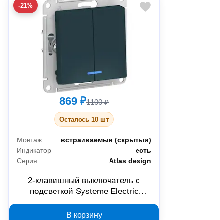
-21%
869 ₽
1100 ₽
Осталось 10 шт
Монтаж
встраиваемый (скрытый)
Индикатор
есть
Серия
Atlas design
2-клавишный выключатель с
подсветкой Systeme Electric
AtlasDesign изумрудный ATN000853
В корзину