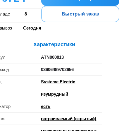
Быстрый заказ
кладе
8
вывоз
Сегодня
Характеристики
кул
ATN000813
хкод
03606489702656
д
Systeme Electric
изумрудный
катор
есть
аж
встраиваемый (скрытый)
механизм выключателя с