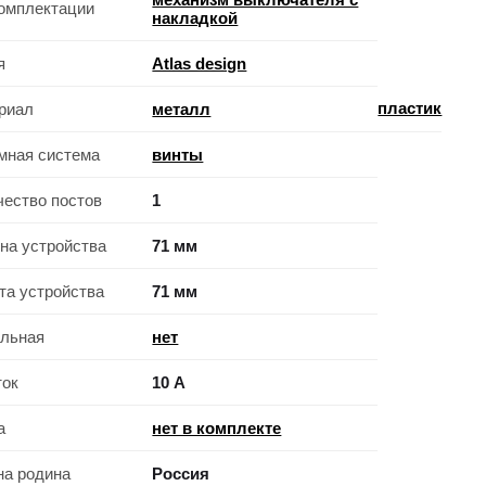
комплектации
накладкой
я
Atlas design
пластик
риал
металл
мная система
винты
чество постов
1
на устройства
71 мм
та устройства
71 мм
льная
нет
ток
10 А
а
нет в комплекте
на родина
Россия