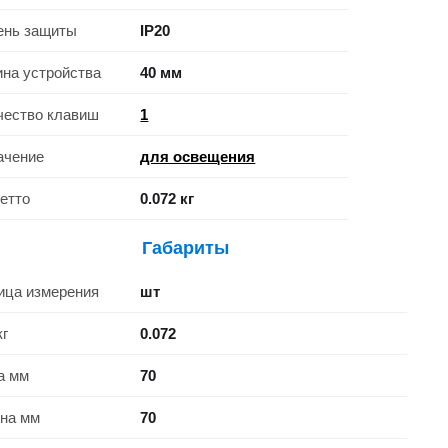
ень защиты
IP20
ина устройства
40 мм
чество клавиш
1
ачение
для освещения
нетто
0.072 кг
Габариты
ица измерения
шт
кг
0.072
а мм
70
на мм
70