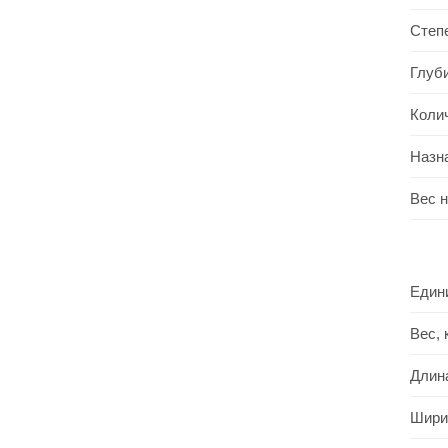
Степ
Глуб
Коли
Назн
Вес 
Един
Вес, 
Длин
Шири