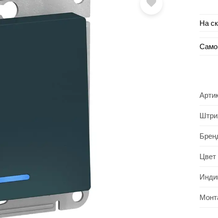
На с
Само
Арти
Штри
Брен
Цвет
Инди
Монт