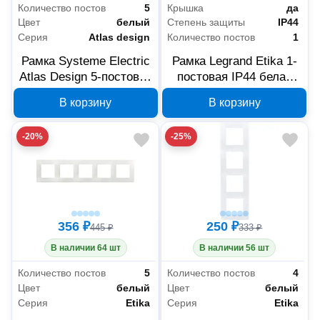
Количество постов
5
Крышка
да
Цвет
белый
Степень защиты
IP44
Серия
Atlas design
Количество постов
1
Рамка Systeme Electric
Рамка Legrand Etika 1-
Atlas Design 5-постовая
постовая IP44 белая
белая ATN000105
672550
В корзину
В корзину
-20%
-25%
356 ₽
250 ₽
445 ₽
333 ₽
В наличии 64 шт
В наличии 56 шт
Количество постов
5
Количество постов
4
Цвет
белый
Цвет
белый
Серия
Etika
Серия
Etika