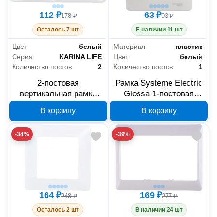
112 ₽
63 ₽
178 ₽
93 ₽
Осталось 7 шт
В наличии 11 шт
Цвет
белый
Материал
пластик
Серия
KARINA LIFE
Цвет
белый
Количество постов
2
Количество постов
1
2-постовая
Рамка Systeme Electric
вертикальная рамка
Glossa 1-постовая
Lezard KARINA LIFE
белая GSL000101
В корзину
В корзину
белая 708-0200-152
-34%
-39%
164 ₽
169 ₽
248 ₽
277 ₽
Осталось 2 шт
В наличии 24 шт