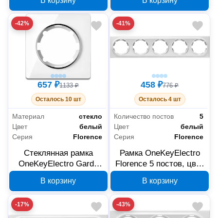
В корзину
В корзину
2234926
2234925
-42%
-41%
657 ₽
458 ₽
1133 ₽
776 ₽
Осталось 10 шт
Осталось 4 шт
Материал
стекло
Количество постов
5
Цвет
белый
Цвет
белый
Серия
Florence
Серия
Florence
Стеклянная рамка
Рамка OneKeyElectro
OneKeyElectro Garda
Florence 5 постов, цвет
Florence 1 пост белая
белый, 2172786
В корзину
В корзину
2234924
-17%
-43%