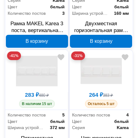
Серия
Karea
Серия
Karea
Цвет
белый
Цвет
белый
Количество постов
3
Ширина устройства
160 мм
Рамка MAKEL Karea 3
Двухместная
поста, вертикальная,
горизонтальная рамка
цвет белый, 56001708
MAKEL Karea, белая,
В корзину
В корзину
56001702
-41%
-31%
283 ₽
264 ₽
480 ₽
383 ₽
В наличии 15 шт
Осталось 5 шт
Количество постов
5
Количество постов
4
Цвет
белый
Цвет
белый
Ширина устройства
372 мм
Серия
Karea