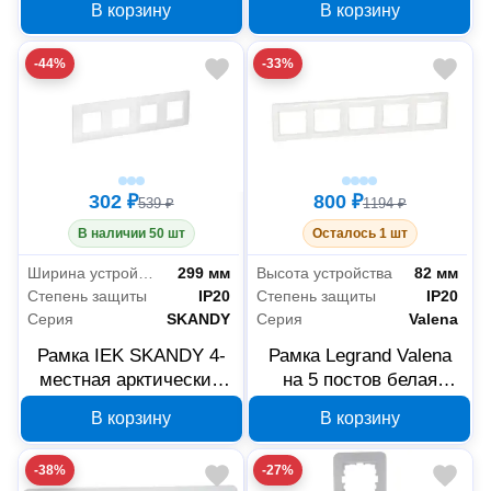
В корзину
В корзину
-44%
-33%
302 ₽
800 ₽
539 ₽
1194 ₽
В наличии 50 шт
Осталось 1 шт
Ширина устройства
299 мм
Высота устройства
82 мм
Степень защиты
IP20
Степень защиты
IP20
Серия
SKANDY
Серия
Valena
Рамка IEK SKANDY 4-
Рамка Legrand Valena
местная арктический
на 5 постов белая
белый SK-M42-K01
774455
В корзину
В корзину
-38%
-27%