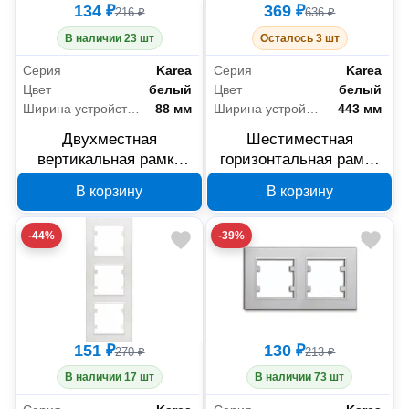
134 ₽
369 ₽
216 ₽
636 ₽
В наличии 23 шт
Осталось 3 шт
Серия
Karea
Серия
Karea
Цвет
белый
Цвет
белый
Ширина устройства
88 мм
Ширина устройства
443 мм
Двухместная
Шестиместная
вертикальная рамка
горизонтальная рамка
MAKEL Karea, белая,
MAKEL Karea, белая,
В корзину
В корзину
56001707
56001706
-44%
-39%
151 ₽
130 ₽
270 ₽
213 ₽
В наличии 17 шт
В наличии 73 шт