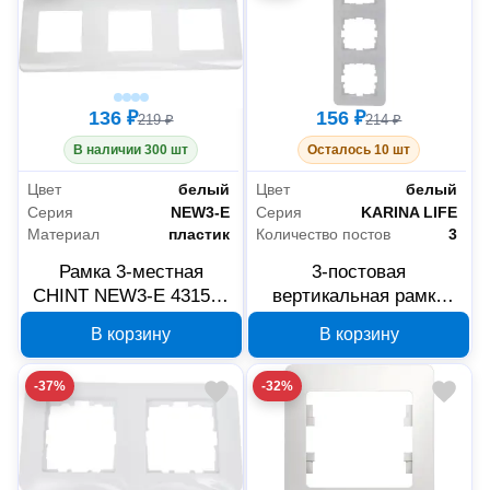
136 ₽
156 ₽
219 ₽
214 ₽
В наличии 300 шт
Осталось 10 шт
Цвет
белый
Цвет
белый
Серия
NEW3-E
Серия
KARINA LIFE
Материал
пластик
Количество постов
3
Рамка 3-местная
3-постовая
CHINT NEW3-E 431547
вертикальная рамка
белая
Lezard KARINA LIFE
В корзину
В корзину
белая 708-0200-153
-37%
-32%