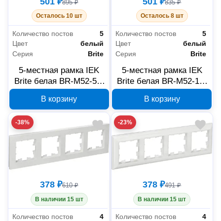
501 ₽
501 ₽
895 ₽
835 ₽
Осталось 10 шт
Осталось 8 шт
Количество постов
5
Количество постов
5
Цвет
белый
Цвет
белый
Серия
Brite
Серия
Brite
5-местная рамка IEK
5-местная рамка IEK
Brite белая BR-M52-51-
Brite белая BR-M52-12-
K01
K01
В корзину
В корзину
-38%
-23%
378 ₽
378 ₽
610 ₽
491 ₽
В наличии 15 шт
В наличии 15 шт
Количество постов
4
Количество постов
4