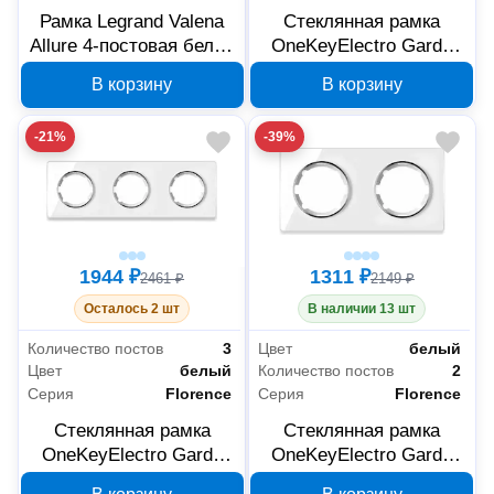
Рамка Legrand Valena
Стеклянная рамка
Allure 4-постовая белая
OneKeyElectro Garda
754304
Florence 4 поста белая
В корзину
В корзину
2234927
-21%
-39%
1944 ₽
1311 ₽
2461 ₽
2149 ₽
Осталось 2 шт
В наличии 13 шт
Количество постов
3
Цвет
белый
Цвет
белый
Количество постов
2
Серия
Florence
Серия
Florence
Стеклянная рамка
Стеклянная рамка
OneKeyElectro Garda
OneKeyElectro Garda
Florence 3 поста белая
Florence 2 поста белая