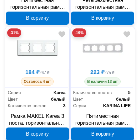
Пятиместная
Четырехместная
горизонтальная рамка
горизонтальная рамка
MAKEL Karea, белая,
MAKEL Karea, белая,
В корзину
В корзину
56001705
56001704
-31%
-19%
184 ₽
223 ₽
267 ₽
275 ₽
Осталось 4 шт
В наличии 13 шт
Серия
Karea
Количество постов
5
Цвет
белый
Цвет
белый
Количество постов
3
Серия
KARINA LIFE
Рамка MAKEL Karea 3
Пятиместная
поста, горизонтальная,
горизонтальная рамка
цвет белый, 56001703
Lezard KARINA LIFE
В корзину
В корзину
708-0200-150