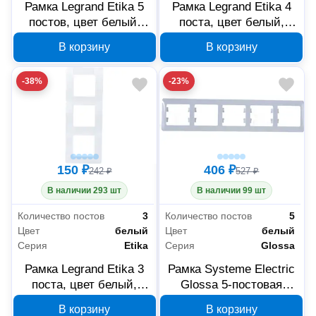
Рамка Legrand Etika 5
Рамка Legrand Etika 4
постов, цвет белый,
поста, цвет белый,
672505
672504
В корзину
В корзину
-38%
-23%
150 ₽
406 ₽
242 ₽
527 ₽
В наличии 293 шт
В наличии 99 шт
Количество постов
3
Количество постов
5
Цвет
белый
Цвет
белый
Серия
Etika
Серия
Glossa
Рамка Legrand Etika 3
Рамка Systeme Electric
поста, цвет белый,
Glossa 5-постовая
672503
белая GSL000105
В корзину
В корзину