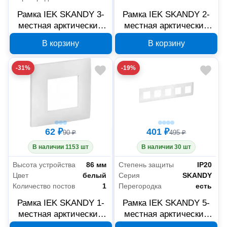
Рамка IEK SKANDY 3-
Рамка IEK SKANDY 2-
местная арктический
местная арктический
белый SK-M32-K01
белый SK-M22-K01
В корзину
В корзину
-31%
-19%
62 ₽
401 ₽
90 ₽
495 ₽
В наличии 1153 шт
В наличии 30 шт
Высота устройства
86 мм
Степень защиты
IP20
Цвет
белый
Серия
SKANDY
Количество постов
1
Перегородка
есть
Рамка IEK SKANDY 1-
Рамка IEK SKANDY 5-
местная арктический
местная арктический
белый SK-M12-K01
белый SK-M52-K01