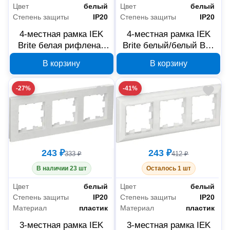
Цвет
белый
Цвет
белый
Степень защиты
IP20
Степень защиты
IP20
4-местная рамка IEK
4-местная рамка IEK
Brite белая рифленая
Brite белый/белый BR-
BR-M42-51-K01
M42-12-K01
В корзину
В корзину
-27%
-41%
243 ₽
243 ₽
333 ₽
412 ₽
В наличии 23 шт
Осталось 1 шт
Цвет
белый
Цвет
белый
Степень защиты
IP20
Степень защиты
IP20
Материал
пластик
Материал
пластик
3-местная рамка IEK
3-местная рамка IEK