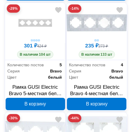
-29%
-14%
301 ₽
235 ₽
424 ₽
273 ₽
В наличии 104 шт
В наличии 133 шт
Количество постов
5
Количество постов
4
Серия
Bravo
Серия
Bravo
Цвет
белый
Цвет
белый
Рамка GUSI Electric
Рамка GUSI Electric
Bravo 5-местная белая
Bravo 4-местная белая
С1050-001
С1040-001
В корзину
В корзину
-30%
-44%