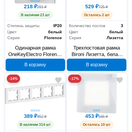
218 ₽
529 ₽
291 ₽
725 ₽
В наличии 23 шт
Осталось 2 шт
Степень защиты
IP20
Количество постов
3
Цвет
белый
Цвет
белый
Серия
Florence
Серия
Лизетта
Одинарная рамка
Трехпостовая рамка
OneKeyElectro Florence
Bironi Лизетта, белая,
белая 2172782
BF1-630-21
В корзину
В корзину
-14%
-17%
389 ₽
453 ₽
452 ₽
546 ₽
В наличии 314 шт
Осталось 10 шт