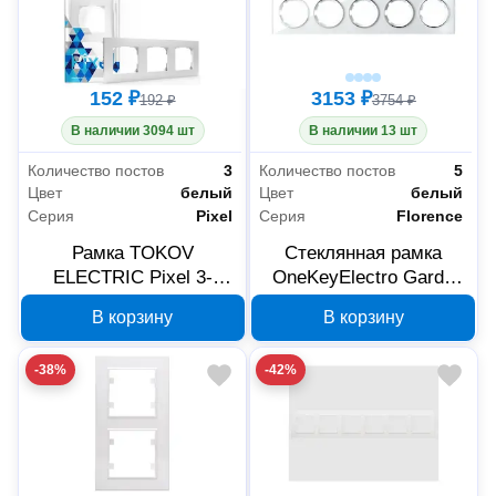
152 ₽
3153 ₽
192 ₽
3754 ₽
В наличии 3094 шт
В наличии 13 шт
Количество постов
3
Количество постов
5
Цвет
белый
Цвет
белый
Серия
Pixel
Серия
Florence
Рамка TOKOV
Стеклянная рамка
ELECTRIC Pixel 3-
OneKeyElectro Garda
местная белая TKE-PX-
Florence 5 постов
В корзину
В корзину
RM3-C01
белая 2234928
-38%
-42%