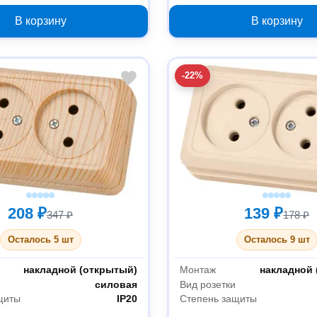
В корзину
В корзину
-22%
208 ₽
139 ₽
347 ₽
178 ₽
Осталось 5 шт
Осталось 9 шт
накладной (открытый)
Монтаж
накладной 
силовая
Вид розетки
щиты
IP20
Степень защиты