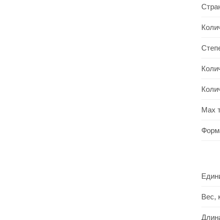
Стра
Коли
Степ
Коли
Коли
Max 
Форм
Един
Вес, 
Длин