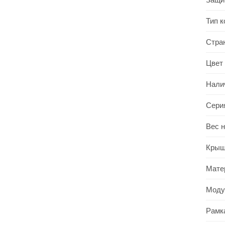
Тип 
Стра
Цвет
Нали
Сери
Вес 
Крыш
Мате
Моду
Рамк