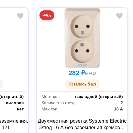
-44%
282 ₽
504 ₽
Осталось 5 шт
(открытый)
Монтаж
накладной (открытый)
силовая
Количество гнезд
2
нет
Max ток
16 А
 заземления,
Двухместная розетка Systeme Electric
-121
Этюд 16 А без заземления кремовая