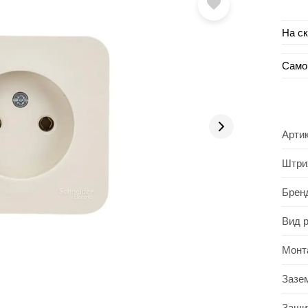
На с
Само
Арти
Штри
Брен
Вид 
Монт
Зазе
Защи