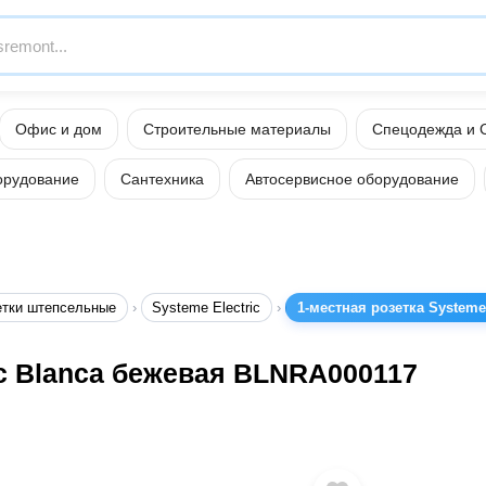
Офис и дом
Строительные материалы
Спецодежда и 
орудование
Сантехника
Автосервисное оборудование
етки штепсельные
Systeme Electric
1-местная розетка Systeme
ic Blanca бежевая BLNRA000117