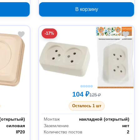
PA16-005K
В корзину
-17%
104 ₽
125 ₽
Осталось 1 шт
(открытый)
Монтаж
накладной (открытый)
силовая
Заземление
нет
IP20
Количество постов
2