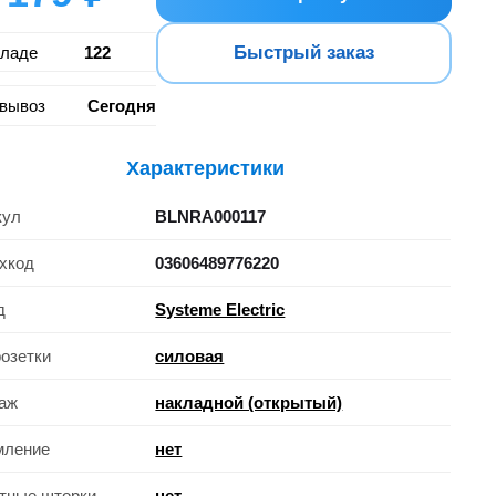
Быстрый заказ
кладе
122
вывоз
Сегодня
Характеристики
кул
BLNRA000117
хкод
03606489776220
д
Systeme Electric
розетки
силовая
аж
накладной (открытый)
мление
нет
тные шторки
нет