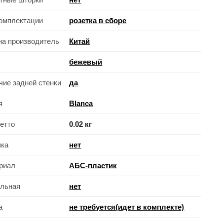
комплектации
розетка в сборе
на производитель
Китай
бежевый
чие задней стенки
да
я
Blanca
нетто
0.02 кг
ка
нет
риал
АБС-пластик
льная
нет
а
не требуется(идет в комплекте)