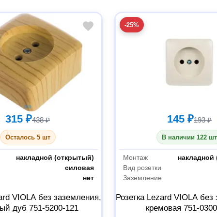
-25%
315 ₽
145 ₽
438 ₽
193 ₽
Осталось 5 шт
В наличии 122 шт
накладной (открытый)
Монтаж
накладной 
силовая
Вид розетки
е
нет
Заземление
ard VIOLA без заземления,
Розетка Lezard VIOLA без
ый дуб 751-5200-121
кремовая 751-0300