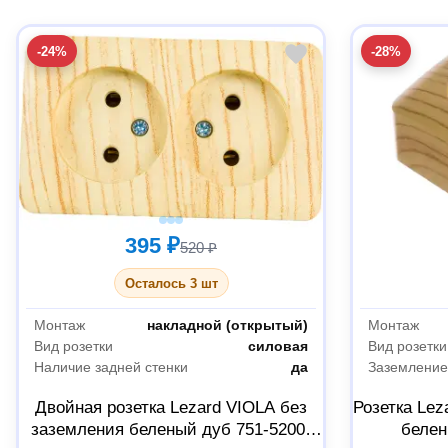
-24%
-28%
395 ₽
520 ₽
Осталось 3 шт
Монтаж
накладной (открытый)
Монтаж
Вид розетки
силовая
Вид розетки
Наличие задней стенки
да
Заземлени
Двойная розетка Lezard VIOLA без
Розетка Lez
заземления беленый дуб 751-5200-
белен