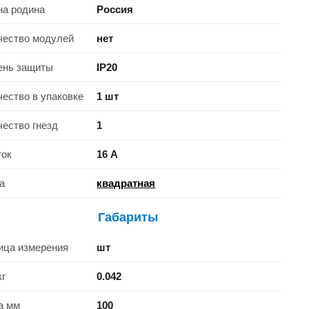
на родина
Россия
чество модулей
нет
ень защиты
IP20
чество в упаковке
1 шт
чество гнезд
1
ток
16 А
а
квадратная
Габариты
ица измерения
шт
кг
0.042
а мм
100