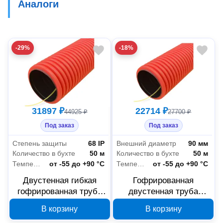
Аналоги
-29%
-18%
31897 ₽
22714 ₽
44925 ₽
27700 ₽
Под заказ
Под заказ
Степень защиты
68 IP
Внешний диаметр
90 мм
Количество в бухте
50 м
Количество в бухте
50 м
Температура эксплуатации
от -55 до +90 °С
Температура эксплуатации
от -55 до +90 °С
Двустенная гибкая
Гофрированная
гофрированная труба
двустенная труба
Промрукав ПНД d90 мм
Промрукав ПНД d90 мм
В корзину
В корзину
50 м PR15.0248
50 м PR15.0049