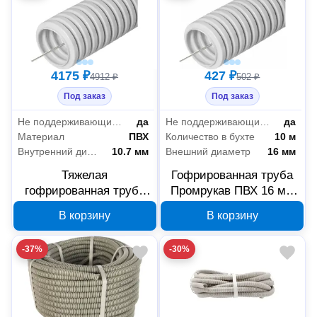
4175 ₽
427 ₽
4912 ₽
502 ₽
Под заказ
Под заказ
Не поддерживающие горение (нг)
да
Не поддерживающие горение (нг)
да
Материал
ПВХ
Количество в бухте
10 м
Внутренний диаметр
10.7 мм
Внешний диаметр
16 мм
Тяжелая
Гофрированная труба
гофрированная труба
Промрукав ПВХ 16 мм
Промрукав ПВХ 16 мм
10 м с зондом, арт.
В корзину
В корзину
100 м, арт. PR.0116410
PR.011631М10
-37%
-30%