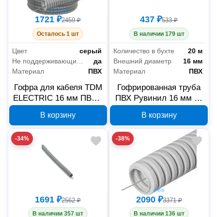
1721 ₽
437 ₽
2459 ₽
533 ₽
Осталось 1 шт
В наличии 179 шт
Цвет
серый
Количество в бухте
20 м
Не поддерживающие горение (нг)
да
Внешний диаметр
16 мм
Материал
ПВХ
Материал
ПВХ
Гофра для кабеля TDM
Гофрированная труба
ELECTRIC 16 мм ПВХ с
ПВХ Рувинил 16 мм 20
зондом SQ0401-0001
м 11601(20)
В корзину
В корзину
-34%
-38%
1691 ₽
2090 ₽
2562 ₽
3371 ₽
В наличии 357 шт
В наличии 136 шт