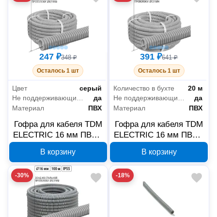
247 ₽
391 ₽
348 ₽
641 ₽
Осталось 1 шт
Осталось 1 шт
Цвет
серый
Количество в бухте
20 м
Не поддерживающие горение (нг)
да
Не поддерживающие горение (нг)
да
Материал
ПВХ
Материал
ПВХ
Гофра для кабеля TDM
Гофра для кабеля TDM
ELECTRIC 16 мм ПВХ с
ELECTRIC 16 мм ПВХ с
зондом SQ0401-0031
зондом SQ0401-0021
В корзину
В корзину
-30%
-18%