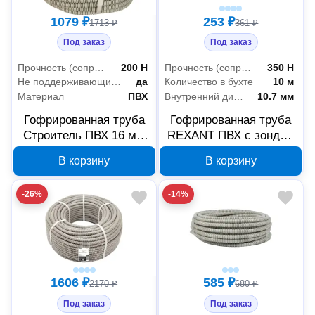
1079 ₽
253 ₽
1713 ₽
361 ₽
Под заказ
Под заказ
Прочность (сопротивление сжатию на 5 см при +20°C)
200 Н
Прочность (сопротивление сжатию на 5 см при +20°C)
350 Н
Не поддерживающие горение (нг)
да
Количество в бухте
10 м
Материал
ПВХ
Внутренний диаметр
10.7 мм
Гофрированная труба
Гофрированная труба
Строитель ПВХ 16 мм
REXANT ПВХ с зондом
50 м, арт. PR.031650
16 мм 10 м 28-0016-10
В корзину
В корзину
-26%
-14%
1606 ₽
585 ₽
2170 ₽
680 ₽
Под заказ
Под заказ