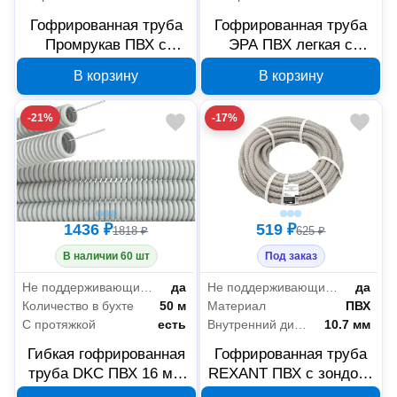
Гофрированная труба
Гофрированная труба
Промрукав ПВХ с
ЭРА ПВХ легкая с
протяжкой 16 мм 25 м
протяжкой 16 мм 100 м
В корзину
В корзину
серая PR.011631М25
серая Б0020033
-21%
-17%
1436 ₽
519 ₽
1818 ₽
625 ₽
В наличии 60 шт
Под заказ
Не поддерживающие горение (нг)
да
Не поддерживающие горение (нг)
да
Количество в бухте
50 м
Материал
ПВХ
С протяжкой
есть
Внутренний диаметр
10.7 мм
Гибкая гофрированная
Гофрированная труба
труба DKC ПВХ 16 мм
REXANT ПВХ с зондом,
с протяжкой 9191650
d16 мм, 25 м, 28-0161-