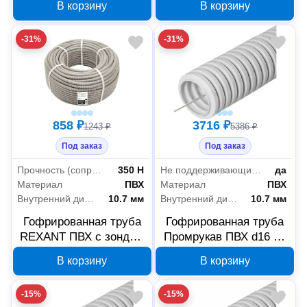
В корзину
В корзину
25
-31%
-31%
858 ₽
3716 ₽
1243 ₽
5386 ₽
Под заказ
Под заказ
Прочность (сопротивление сжатию на 5 см при +20°C)
350 Н
Не поддерживающие горение (нг)
да
Материал
ПВХ
Материал
ПВХ
Внутренний диаметр
10.7 мм
Внутренний диаметр
10.7 мм
Гофрированная труба
Гофрированная труба
REXANT ПВХ с зондом
Промрукав ПВХ d16 50
16 мм, 50 м 28-0161-50
м PR.0116325
В корзину
В корзину
-15%
-15%