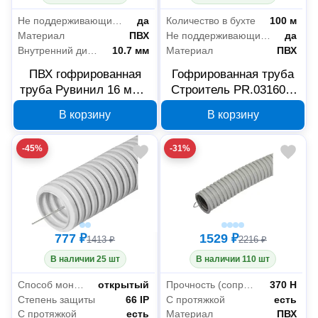
Не поддерживающие горение (нг)
да
Количество в бухте
100 м
Материал
ПВХ
Не поддерживающие горение (нг)
да
Внутренний диаметр
10.7 мм
Материал
ПВХ
ПВХ гофрированная
Гофрированная труба
труба Рувинил 16 мм с
Строитель PR.031600,
зондом 100 м
ПВХ, 16 мм, серая
В корзину
В корзину
11601(100)
-45%
-31%
777 ₽
1529 ₽
1413 ₽
2216 ₽
В наличии 25 шт
В наличии 110 шт
Способ монтажа
открытый
Прочность (сопротивление сжатию на 5 см при +20°C)
370 Н
Степень защиты
66 IP
С протяжкой
есть
С протяжкой
есть
Материал
ПВХ