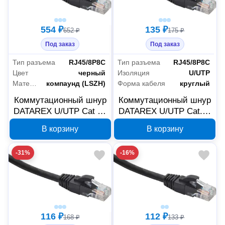
554 ₽
135 ₽
652 ₽
175 ₽
Под заказ
Под заказ
Тип разъема
RJ45/8P8C
Тип разъема
RJ45/8P8C
Цвет
черный
Изоляция
U/UTP
Материал оболочки
компаунд (LSZH)
Форма кабеля
круглый
Коммутационный шнур
Коммутационный шнур
DATAREX U/UTP Cat 5e
DATAREX U/UTP Cat.5e
LSZH нг(А)-HF 10 м
LSZH нг(A)-HF 1 м
В корзину
В корзину
черный DR-181920
черный DR-181907
-31%
-16%
116 ₽
112 ₽
168 ₽
133 ₽