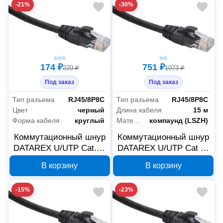
-21%
-30%
174 ₽
751 ₽
220 ₽
1073 ₽
Под заказ
Под заказ
Тип разъема
RJ45/8P8C
Тип разъема
RJ45/8P8C
Цвет
черный
Длина кабеля
15 м
Форма кабеля
круглый
Материал оболочки
компаунд (LSZH)
Коммутационный шнур
Коммутационный шнур
DATAREX U/UTP Cat.5e
DATAREX U/UTP Cat 5e
LSZH нг(A)-HF 2 м
LSZH нг(А)-HF 15 м
В корзину
В корзину
черный DR-181909
черный DR-181925
-15%
-23%