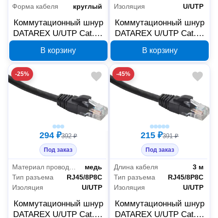
Форма кабеля
круглый
Изоляция
U/UTP
Коммутационный шнур
Коммутационный шнур
DATAREX U/UTP Cat.5e
DATAREX U/UTP Cat.5e
LSZH нг(A)-HF 1.5 м
LSZH нг(A)-HF 7 м
В корзину
В корзину
черный DR-181908
черный DR-181917
-25%
-45%
294 ₽
215 ₽
392 ₽
391 ₽
Под заказ
Под заказ
Материал проводника
медь
Длина кабеля
3 м
Тип разъема
RJ45/8P8C
Тип разъема
RJ45/8P8C
Изоляция
U/UTP
Изоляция
U/UTP
Коммутационный шнур
Коммутационный шнур
DATAREX U/UTP Cat.5e
DATAREX U/UTP Cat.5e