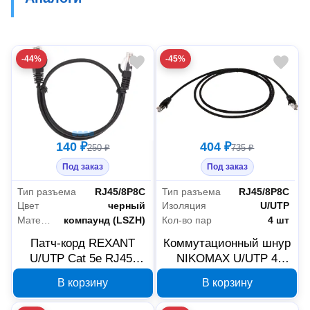
-44%
-45%
140 ₽
404 ₽
250 ₽
735 ₽
Под заказ
Под заказ
Тип разъема
RJ45/8P8C
Тип разъема
RJ45/8P8C
Цвет
черный
Изоляция
U/UTP
Материал оболочки
компаунд (LSZH)
Кол-во пар
4 шт
Патч-корд REXANT
Коммутационный шнур
U/UTP Cat 5e RJ45-
NIKOMAX U/UTP 4
RJ45 26AWG LSZH 0,5
пары 1,5 м черный
В корзину
В корзину
м черный 02-0102-05
NMC-PC4UD55B-015-C-
BK