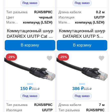
Под заказ
Под заказ
Тип разъема
RJ45/8P8C
Длина кабеля
0.2 м
Цвет
черный
Изоляция
U/UTP
Материал оболочки
компаунд (LSZH)
Материал оболочки
компаунд (LSZH)
Коммутационный шнур
Коммутационный шнур
DATAREX U/UTP Cat 5e
DATAREX U/UTP 5e
LSZH нг(А)-HF 0,5 м
RJ45/8P8C LSZH 0,2 м
В корзину
В корзину
черный DR-181905
черный DR-181902
-29%
-25%
150 ₽
386 ₽
211 ₽
515 ₽
Под заказ
Под заказ
Тип разъема
RJ45/8P8C
Длина кабеля
7 м
Изоляция
U/UTP
Тип разъема
RJ45/8P8C