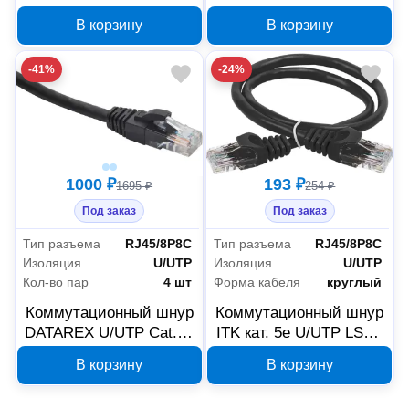
LSZH нг(А)-HF 5 м
LSZH нг(А)-HF 3 м
В корзину
В корзину
черный DR-181915
черный DR-181911
-41%
-24%
1000 ₽
193 ₽
1695 ₽
254 ₽
Под заказ
Под заказ
Тип разъема
RJ45/8P8C
Тип разъема
RJ45/8P8C
Изоляция
U/UTP
Изоляция
U/UTP
Кол-во пар
4 шт
Форма кабеля
круглый
Коммутационный шнур
Коммутационный шнур
DATAREX U/UTP Cat.5e
ITK кат. 5e U/UTP LSZH
LSZH нг(А)-HF 20 м
0.5 м черный PC09-
В корзину
В корзину
черный DR-181927
C5EUL-05M