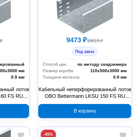
9473 ₽
 ₽
16619 ₽
Под заказ
рированный
Способ цинкования
по методу сендзимира
600х3000 мм
Размер короба
110х500х3000 мм
0.9 мм
Толщина металла
0.9 мм
анный лоток
Кабельный неперфорированный лоток
160 FS RU
OBO Bettermann LKSU 150 FS RU
835784
110х500х3000 мм 6835783
В корзину
-45%