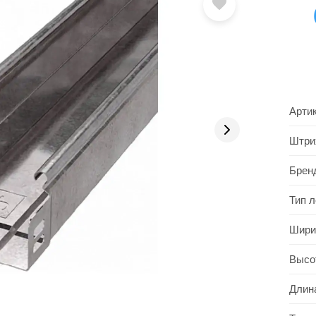
Арти
Штри
Брен
Тип л
Шири
Высо
Длин