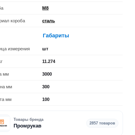
ба
M8
риал короба
сталь
Габариты
ица измерения
шт
кг
11.274
а мм
3000
на мм
300
та мм
100
Товары бренда
2857 товаров
Промрукав