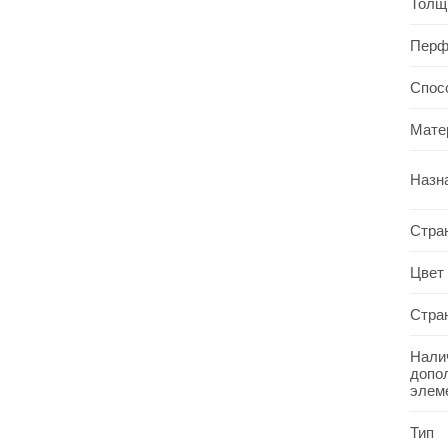
Толщ
Перф
Спос
Мате
Назн
Стра
Цвет
Стра
Нали
допо
элем
Тип