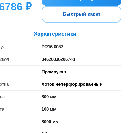
6786 ₽
Быстрый заказ
Характеристики
кул
PR16.0057
хкод
04620036206748
д
Промрукав
отка
лоток неперфорированный
на
300 мм
та
100 мм
а
3000 мм