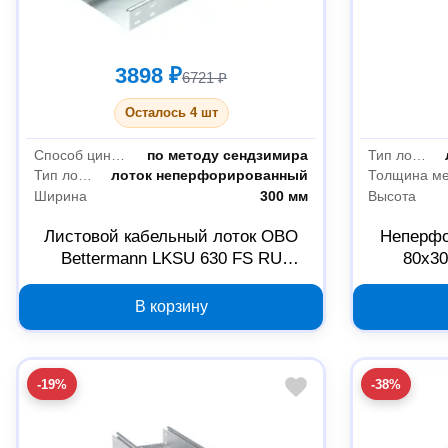
3898 ₽
6721 ₽
Осталось 4 шт
Способ цинкования
по методу сендзимира
Тип лотка
Тип лотка
лоток неперфорированный
Толщина м
Ширина
300 мм
Высота
Листовой кабельный лоток OBO
Неперфо
Bettermann LKSU 630 FS RU
80х30
60х300х3000 мм 6048948
В корзину
-19%
-38%