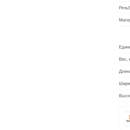
Резь
Мате
Един
Вес, 
Длин
Шири
Высо