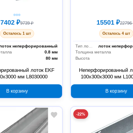
7402 ₽
15501 ₽
9739 ₽
22796
Осталось 1 шт
Осталось 4 шт
лоток неперфорированный
Тип лотка
лоток неперфо
еталла
0.8 мм
Толщина металла
80 мм
Высота
рированный лоток EKF
Неперфорированный л
0х3000 мм L8030000
100x300x3000 мм L10
В корзину
В корзину
-22%