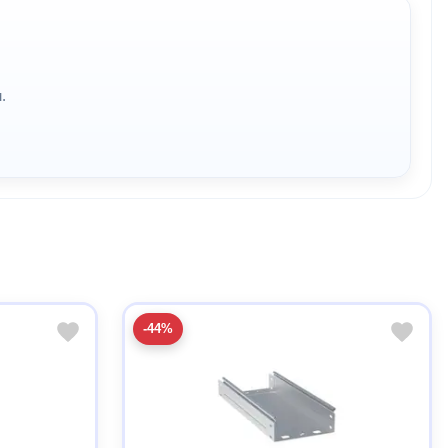
.
-44%