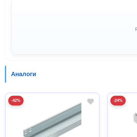
Аналоги
-42%
-24%