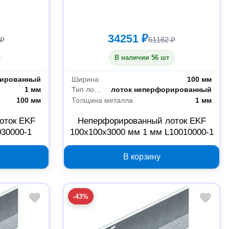
34251 ₽
 ₽
61162 ₽
В наличии 56 шт
рированный
Ширина
100 мм
1 мм
Тип лотка
лоток неперфорированный
100 мм
Толщина металла
1 мм
оток EKF
Неперфорированный лоток EKF
030000-1
100x100x3000 мм 1 мм L10010000-1
В корзину
-43%