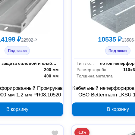
14199 ₽
10535 ₽
22902 ₽
13506
Под заказ
Под заказ
монтаж и защита силовой и слаботочной проводки
Тип лотка
лоток неперфо
200 мм
Размер короба
110х
400 мм
Толщина металла
рфорированный Промрукав
Кабельный неперфориров
00 мм 1,2 мм PR08.10520
OBO Bettermann LKSU 
110х600х3000 мм 6
В корзину
В корзину
-13%