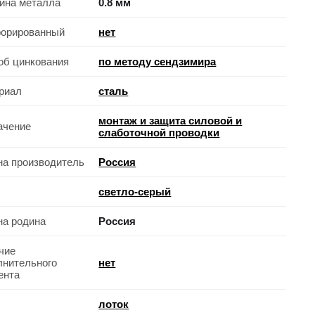
ина металла
0.8 мм
орированный
нет
об цинкования
по методу сендзимира
риал
сталь
монтаж и защита силовой и
ачение
слаботочной проводки
на производитель
Россия
светло-серый
на родина
Россия
чие
лнительного
нет
ента
лоток