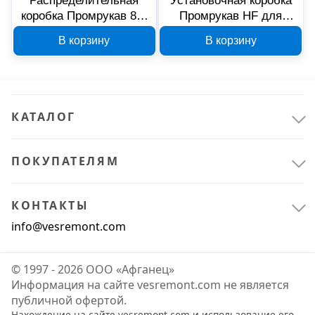
Распределительная
Установочная коробка
коробка Промрукав 80-
Промрукав HF для
0880 HF 256х171х70 мм
заливки бетоном 70х72
В корзину
В корзину
для скрытой проводки
80-0530
КАТАЛОГ
ПОКУПАТЕЛЯМ
КОНТАКТЫ
info@vesremont.com
© 1997 - 2026 ООО «Афганец»
Информация на сайте vesremont.com не является
публичной офертой.
Нахождение на сайте vesremont.com и использование его