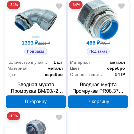
-34%
-34%
1393 ₽
466 ₽
2111 ₽
706 ₽
Под заказ
Под заказ
Количество в упаковке
1 шт
Материал
металл
Материал
металл
Цвет
серебро
Цвет
серебро
Степень защиты
54 IP
Вводная муфта
Вводная муфта
Промрукав ВМ/90/-25
Промрукав PR08.3778
РКн/90/-25 1"
для металлорукава
В корзину
В корзину
PR08.3006
ВМ-25 РКн-25, 1 дюйм
-19%