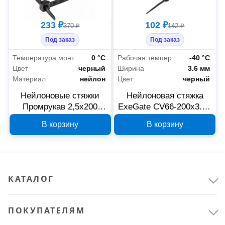
233 ₽
102 ₽
370 ₽
142 ₽
Под заказ
Под заказ
Температура монтажа Min
0 °С
Рабочая температура Min
-40 °С
Цвет
черный
Ширина
3.6 мм
Материал
нейлон
Цвет
черный
Нейлоновые стяжки
Нейлоновая стяжка
Промрукав 2,5x200
ExeGate CV66-200x3.6B
черные 100 шт
200×3,6 мм 292913
В корзину
В корзину
PR08.3065
КАТАЛОГ
ПОКУПАТЕЛЯМ