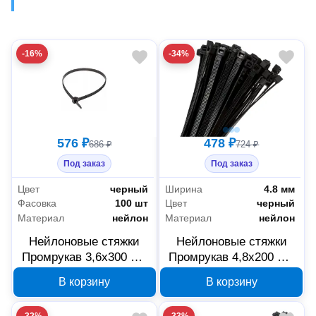
-16%
-34%
576 ₽
478 ₽
686 ₽
724 ₽
Под заказ
Под заказ
Цвет
черный
Ширина
4.8 мм
Фасовка
100 шт
Цвет
черный
Материал
нейлон
Материал
нейлон
Нейлоновые стяжки
Нейлоновые стяжки
Промрукав 3,6х300 мм
Промрукав 4,8х200 мм
черные 100 шт
черные 100 шт
В корзину
В корзину
PR08.3070
PR08.3075
-32%
-33%