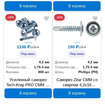
4,2х16 2000 шт. 146535
усиленный 50 шт
В корзину
В корзину
146546
-19%
-15%
1246 ₽
190 ₽
1538 ₽
224 ₽
Под заказ
Под заказ
Диаметр
4.2 мм
Диаметр
4.2 мм
Толщина скрепляемых материалов
1.75-3 мм
Толщина скрепляемых материалов
1.75-3 мм
Фасовка
800 шт
Шлиц
Phillips (PH)
Усиленный саморез
Саморез Zitar СММ со
Tech-Krep PRO СММ св
сверлом 4,2x16
4,2х19 800 шт. 146539
усиленный 100 шт
В корзину
В корзину
146532