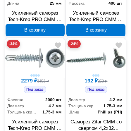
Длина
25 мм
Фасовка
400 шт
Усиленный саморез
Усиленный саморез
Tech-Krep PRO СММ св
Tech-Krep PRO СММ св
4.2х25, 50 шт 146542
4.2х32, 400 шт 146545
В корзину
В корзину
-34%
-24%
2279 ₽
192 ₽
3453 ₽
253 ₽
Под заказ
Под заказ
Фасовка
2000 шт
Диаметр
4.2 мм
Диаметр
4.2 мм
Толщина скрепляемых материалов
1.75-3 мм
Толщина скрепляемых материалов
1.75-3 мм
Шлиц
Phillips (PH)
Усиленный саморез
Саморез Zitar СММ со
Tech-Krep PRO СММ св
сверлом 4,2x32