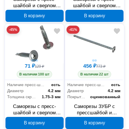
шайбой и сверлом
шайбой и сверлом
ЗУБР 4-300210-42-051
ЗУБР 4-300210-42-019
В корзину
В корзину
4.2x51 мм
4.2x19 мм
-45%
-41%
71 ₽
456 ₽
129 ₽
773 ₽
В наличии 100 шт
В наличии 22 шт
Наличие пресс-шайбы
есть
Наличие пресс-шайбы
есть
Диаметр
4.2 мм
Диаметр
4.2 мм
Толщина скрепляемых материалов
1.75-3 мм
Покрытие
оцинкованный
Саморезы с пресс-
Саморезы ЗУБР с
шайбой и сверлом
прессшайбой и
ЗУБР 300216-42-025
сверлом по листовому
В корзину
В корзину
4.2x25 мм
металлу 4,2x76 мм,