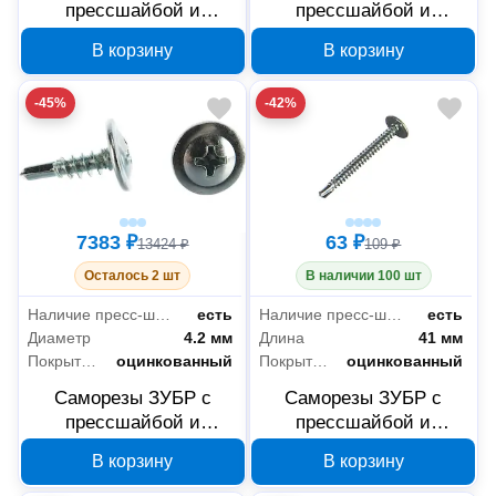
прессшайбой и
прессшайбой и
сверлом по листовому
сверлом по листовому
В корзину
В корзину
металлу 4,2x25 мм,
металлу 4,2x16 мм,
PH2, 6000 шт, 4-
PH2, 9000 шт, 4-
-45%
-42%
300210-42-025
300210-42-016
7383 ₽
63 ₽
13424 ₽
109 ₽
Осталось 2 шт
В наличии 100 шт
Наличие пресс-шайбы
есть
Наличие пресс-шайбы
есть
Диаметр
4.2 мм
Длина
41 мм
Покрытие
оцинкованный
Покрытие
оцинкованный
Саморезы ЗУБР с
Саморезы ЗУБР с
прессшайбой и
прессшайбой и
сверлом по листовому
сверлом по листовому
В корзину
В корзину
металлу 4,2x14 мм,
металлу 4,2x41 мм,
PH2, 10000 шт, 4-
PH2, 15 шт, 300216-42-