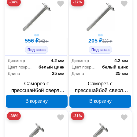
-34%
-37%
556 ₽
205 ₽
842 ₽
325 ₽
Под заказ
Под заказ
Диаметр
4.2 мм
Диаметр
4.2 мм
Цвет покрытия
белый цинк
Цвет покрытия
белый цинк
Длина
25 мм
Длина
25 мм
Саморез с
Саморез с
прессшайбой сверло
прессшайбой сверло
Промрукав усиленный
Промрукав усиленный
В корзину
В корзину
ГОСТ 4,2x25 250 шт
ГОСТ 4,2x25 1000 шт
PR17.00340
PR17.00338
-38%
-31%