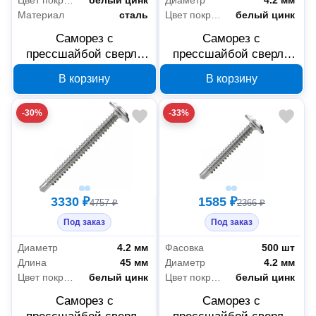
Цвет покрытия
белый цинк
Диаметр
4.2 мм
Материал
сталь
Цвет покрытия
белый цинк
Саморез с
Саморез с
прессшайбой сверло
прессшайбой сверло
Промрукав усиленный
Промрукав усиленный
В корзину
В корзину
ГОСТ 4,2x19 1000 шт
ГОСТ 4,2x16 500 шт
PR17.00332
PR17.00330
-30%
-33%
3330 ₽
1585 ₽
4757 ₽
2366 ₽
Под заказ
Под заказ
Диаметр
4.2 мм
Фасовка
500 шт
Длина
45 мм
Диаметр
4.2 мм
Цвет покрытия
белый цинк
Цвет покрытия
белый цинк
Саморез с
Саморез с