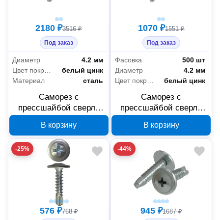
2180 ₽
1070 ₽
3516 ₽
1551 ₽
Под заказ
Под заказ
Диаметр
4.2 мм
Фасовка
500 шт
Цвет покрытия
белый цинк
Диаметр
4.2 мм
Материал
сталь
Цвет покрытия
белый цинк
Саморез с
Саморез с
прессшайбой сверло
прессшайбой сверло
Промрукав усиленный
Промрукав усиленный
В корзину
В корзину
ГОСТ 4,2x16 1000 шт
ГОСТ 4,2x13 500 шт
PR17.00326
PR17.00324
-25%
-44%
576 ₽
945 ₽
768 ₽
1687 ₽