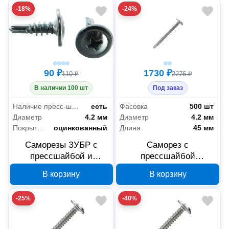
-18%
-24%
300210-42-014
041
90 ₽
1730 ₽
110 ₽
2276 ₽
В наличии 100 шт
Под заказ
Наличие пресс-шайбы
есть
Фасовка
500 шт
Диаметр
4.2 мм
Диаметр
4.2 мм
Покрытие
оцинкованный
Длина
45 мм
Саморезы ЗУБР с
Саморез с
прессшайбой и
прессшайбой
сверлом по листовому
Промрукав сверло
В корзину
В корзину
металлу 4,2x14 мм,
4.2х45 мм 500 шт.
PH2, 40 шт, 300216-42-
PR17.00360
-25%
-40%
032