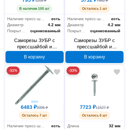
795 ₽
5732 ₽
1205 ₽
7542 ₽
В наличии 100 шт
Осталось 1 шт
Наличие пресс-шайбы
есть
Наличие пресс-шайбы
есть
Диаметр
4.2 мм
Диаметр
4.2 мм
Покрытие
оцинкованный
Покрытие
оцинкованный
Саморезы ЗУБР с
Саморезы ЗУБР с
прессшайбой и
прессшайбой и
сверлом по листовому
сверлом по листовому
В корзину
В корзину
металлу 4,2x14 мм,
металлу 4,2x76 мм,
PH2, 570 шт, 4-300211-
PH2, 2000 шт, 4-
-31%
-33%
42-014
300210-42-076
6483 ₽
7723 ₽
9396 ₽
11527 ₽
Осталось 7 шт
Осталось 6 шт
Наличие пресс-шайбы
есть
Длина
32 мм