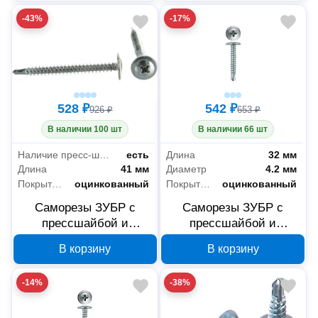
PH2, 100 шт, 4-300211-
-43%
-17%
42-076
528 ₽
542 ₽
926 ₽
653 ₽
В наличии 100 шт
В наличии 66 шт
Наличие пресс-шайбы
есть
Длина
32 мм
Длина
41 мм
Диаметр
4.2 мм
Покрытие
оцинкованный
Покрытие
оцинкованный
Саморезы ЗУБР с
Саморезы ЗУБР с
прессшайбой и
прессшайбой и
сверлом по листовому
сверлом по листовому
В корзину
В корзину
металлу 4,2x41 мм,
металлу 4,2x32 мм,
PH2, 200 шт, 4-300211-
PH2, 250 шт, 4-300211-
-14%
-38%
42-041
42-032