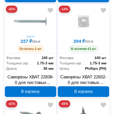
-42%
-14%
227 ₽
204 ₽
391 ₽
237 ₽
Осталось 2 шт
В наличии 43 шт
Фасовка
100 шт
Фасовка
100 шт
Толщина скрепляемых материалов
1.75-3 мм
Толщина скрепляемых материалов
1.75-3 мм
Длина
38 мм
Шлиц
Phillips (PH)
Саморезы ХВАТ 22838-
Саморезы ХВАТ 22832-
0 для листовых
0 для листовых
пластин со сверлом 4.2
пластин со сверлом 4.2
В корзину
В корзину
x 38 мм, 100 шт
x 32 мм, 100 шт
-41%
-45%