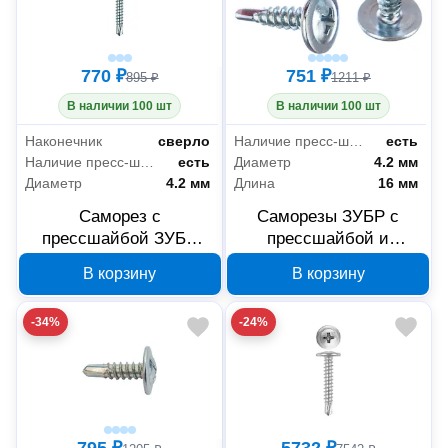
770 ₽
751 ₽
895 ₽
1211 ₽
В наличии 100 шт
В наличии 100 шт
Наконечник
сверло
Наличие пресс-шайбы
есть
Наличие пресс-шайбы
есть
Диаметр
4.2 мм
Диаметр
4.2 мм
Длина
16 мм
Саморез с
Саморезы ЗУБР с
прессшайбой ЗУБР
прессшайбой и
4.2x25 мм PH2 4-
сверлом по листовому
В корзину
В корзину
300211-42-025
металлу 4,2x16 мм,
PH2, 500 шт, 4-300211-
-34%
-24%
42-016