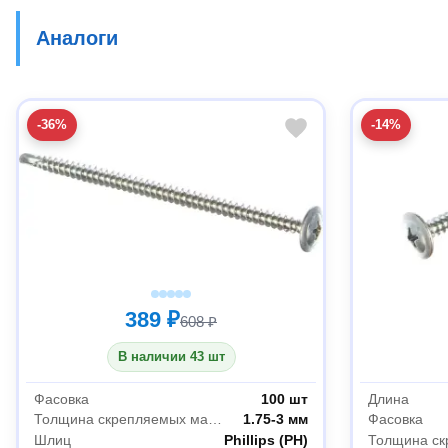
Аналоги
-36%
-14%
389 ₽
608 ₽
В наличии 43 шт
Фасовка
100 шт
Длина
Толщина скрепляемых материалов
1.75-3 мм
Фасовка
Шлиц
Phillips (PH)