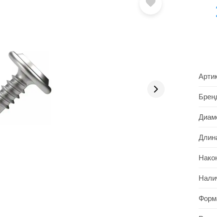
Арти
Брен
Диам
Длин
Нако
Нали
Форм