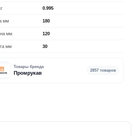
кг
0.995
а мм
180
на мм
120
та мм
30
Товары бренда
2857 товаров
Промрукав