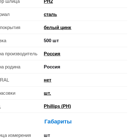
ер шлица
PH2
риал
сталь
 покрытия
белый цинк
вка
500 шт
на производитель
Россия
на родина
Россия
 RAL
нет
фасовки
шт.
ц
Phillips (PH)
Габариты
ица измерения
шт