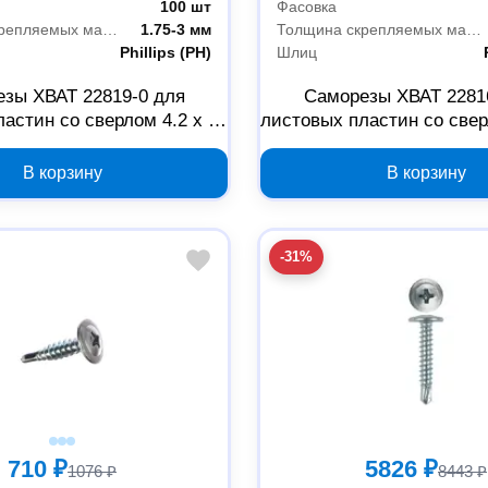
100 шт
Фасовка
Толщина скрепляемых материалов
1.75-3 мм
Толщина скрепляемых материалов
Phillips (PH)
Шлиц
зы ХВАТ 22819-0 для
Саморезы ХВАТ 2281
астин со сверлом 4.2 x 19
листовых пластин со свер
мм, 100 шт
мм, 100 шт
В корзину
В корзину
-31%
710 ₽
5826 ₽
1076 ₽
8443 ₽