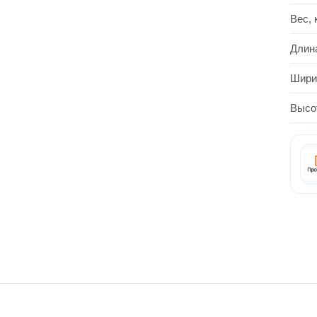
Вес, 
Длин
Шири
Высо