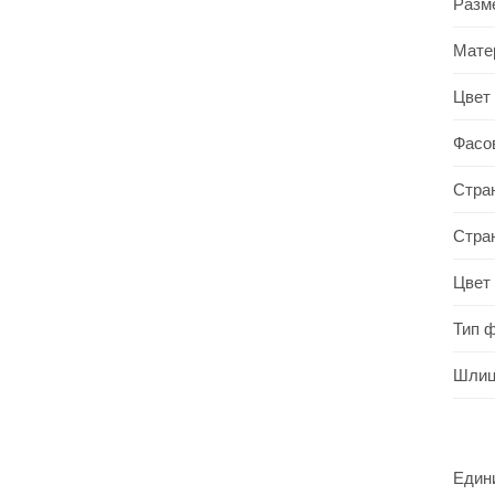
Разм
Мате
Цвет
Фасо
Стра
Стра
Цвет
Тип 
Шли
Един