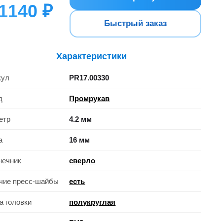
1140 ₽
Быстрый заказ
Характеристики
кул
PR17.00330
д
Промрукав
етр
4.2 мм
а
16 мм
нечник
сверло
чие пресс-шайбы
есть
а головки
полукруглая