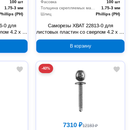
100 шт
Фасовка
100 шт
1.75-3 мм
Толщина скрепляемых материалов
1.75-3 мм
Phillips (PH)
Шлиц
Phillips (PH)
6-0 для
Саморезы ХВАТ 22813-0 для
лом 4.2 x 16
листовых пластин со сверлом 4.2 x 13
мм, 100 шт
В корзину
-40%
7310 ₽
12183 ₽