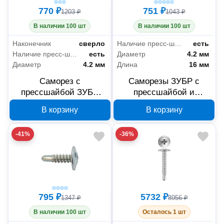
770 ₽
751 ₽
1203 ₽
1043 ₽
В наличии 100 шт
В наличии 100 шт
Наконечник
сверло
Наличие пресс-шайбы
есть
Наличие пресс-шайбы
есть
Диаметр
4.2 мм
Диаметр
4.2 мм
Длина
16 мм
Саморез с
Саморезы ЗУБР с
прессшайбой ЗУБР
прессшайбой и
4.2x25 мм PH2 4-
сверлом по листовому
В корзину
В корзину
300211-42-025
металлу 4,2x16 мм,
PH2, 500 шт, 4-300211-
-41%
-36%
42-016
795 ₽
5732 ₽
1347 ₽
8956 ₽
В наличии 100 шт
Осталось 1 шт