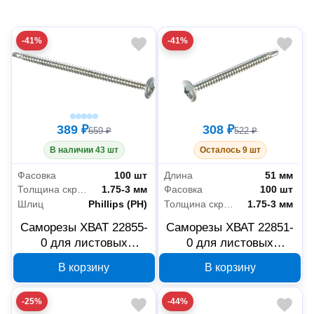
-41%
-41%
389 ₽
308 ₽
659 ₽
522 ₽
В наличии 43 шт
Осталось 9 шт
Фасовка
100 шт
Длина
51 мм
Толщина скрепляемых материалов
1.75-3 мм
Фасовка
100 шт
Шлиц
Phillips (PH)
Толщина скрепляемых материалов
1.75-3 мм
Саморезы ХВАТ 22855-
Саморезы ХВАТ 22851-
0 для листовых
0 для листовых
пластин со сверлом 4.2
пластин со сверлом 4.2
В корзину
В корзину
x 76 мм, 100 шт
x 51 мм, 100 шт
-25%
-44%