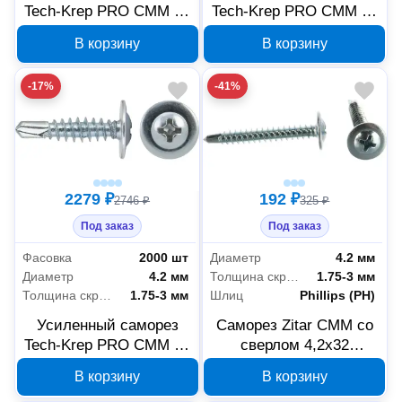
Tech-Krep PRO СММ св
Tech-Krep PRO СММ св
4.2х25, 50 шт 146542
4.2х32, 400 шт 146545
В корзину
В корзину
-17%
-41%
2279 ₽
192 ₽
2746 ₽
325 ₽
Под заказ
Под заказ
Фасовка
2000 шт
Диаметр
4.2 мм
Диаметр
4.2 мм
Толщина скрепляемых материалов
1.75-3 мм
Толщина скрепляемых материалов
1.75-3 мм
Шлиц
Phillips (PH)
Усиленный саморез
Саморез Zitar СММ со
Tech-Krep PRO СММ св
сверлом 4,2x32
4,2х16 2000 шт. 146535
усиленный 50 шт
В корзину
В корзину
146546