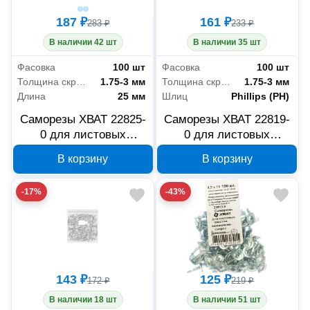
187 ₽
161 ₽
283 ₽
233 ₽
В наличии 42 шт
В наличии 35 шт
Фасовка
100 шт
Фасовка
100 шт
Толщина скрепляемых материалов
1.75-3 мм
Толщина скрепляемых материалов
1.75-3 мм
Длина
25 мм
Шлиц
Phillips (PH)
Саморезы ХВАТ 22825-
Саморезы ХВАТ 22819-
0 для листовых
0 для листовых
пластин со сверлом 4.2
пластин со сверлом 4.2
В корзину
В корзину
x 25 мм, 100 шт
x 19 мм, 100 шт
-17%
-43%
143 ₽
125 ₽
172 ₽
219 ₽
В наличии 18 шт
В наличии 51 шт