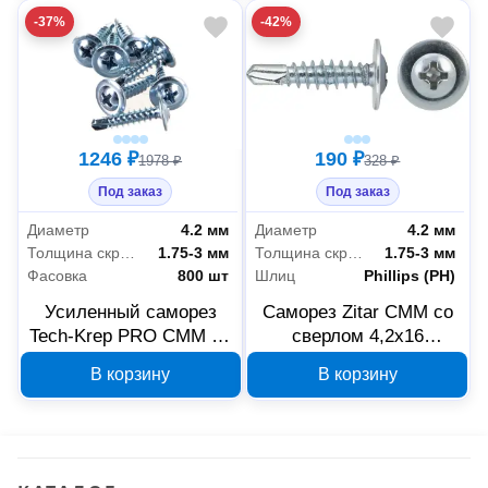
-37%
-42%
1246 ₽
190 ₽
1978 ₽
328 ₽
Под заказ
Под заказ
Диаметр
4.2 мм
Диаметр
4.2 мм
Толщина скрепляемых материалов
1.75-3 мм
Толщина скрепляемых материалов
1.75-3 мм
Фасовка
800 шт
Шлиц
Phillips (PH)
Усиленный саморез
Саморез Zitar СММ со
Tech-Krep PRO СММ св
сверлом 4,2x16
4,2х19 800 шт. 146539
усиленный 100 шт
В корзину
В корзину
146532