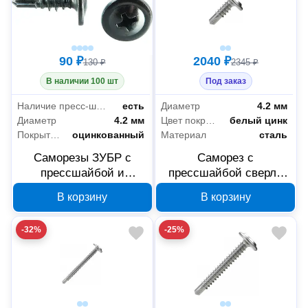
90 ₽
2040 ₽
130 ₽
2345 ₽
В наличии 100 шт
Под заказ
Наличие пресс-шайбы
есть
Диаметр
4.2 мм
Диаметр
4.2 мм
Цвет покрытия
белый цинк
Покрытие
оцинкованный
Материал
сталь
Саморезы ЗУБР с
Саморез с
прессшайбой и
прессшайбой сверло
сверлом по листовому
Промрукав усиленный
В корзину
В корзину
металлу 4,2x14 мм,
ГОСТ 4,2x13 1000 шт
PH2, 40 шт, 300216-42-
PR17.00320
-32%
-25%
032