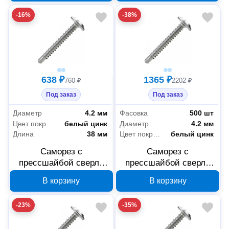
PR17.00356
PR17.00354
-16%
-38%
638 ₽
1365 ₽
760 ₽
2202 ₽
Под заказ
Под заказ
Диаметр
4.2 мм
Фасовка
500 шт
Цвет покрытия
белый цинк
Диаметр
4.2 мм
Длина
38 мм
Цвет покрытия
белый цинк
Саморез с
Саморез с
прессшайбой сверло
прессшайбой сверло
Промрукав усиленный
Промрукав усиленный
В корзину
В корзину
ГОСТ 4,2x38 1000 шт
ГОСТ 4,2x32 500 шт
PR17.00352
PR17.00348
-23%
-35%