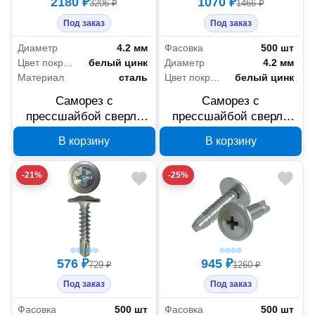
2180 ₽
1070 ₽
3206 ₽
1466 ₽
Под заказ
Под заказ
Диаметр
4.2 мм
Фасовка
500 шт
Цвет покрытия
белый цинк
Диаметр
4.2 мм
Материал
сталь
Цвет покрытия
белый цинк
Саморез с
Саморез с
прессшайбой сверло
прессшайбой сверло
Промрукав усиленный
Промрукав усиленный
В корзину
В корзину
ГОСТ 4,2x16 1000 шт
ГОСТ 4,2x13 500 шт
PR17.00326
PR17.00324
-21%
-25%
576 ₽
945 ₽
729 ₽
1260 ₽
Под заказ
Под заказ
Фасовка
500 шт
Фасовка
500 шт