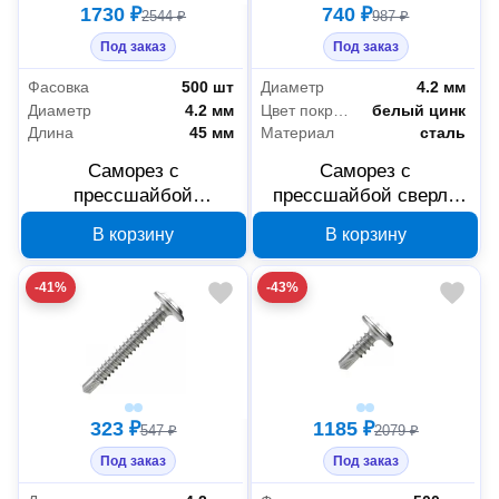
1730 ₽
740 ₽
2544 ₽
987 ₽
Под заказ
Под заказ
Фасовка
500 шт
Диаметр
4.2 мм
Диаметр
4.2 мм
Цвет покрытия
белый цинк
Длина
45 мм
Материал
сталь
Саморез с
Саморез с
прессшайбой
прессшайбой сверло
Промрукав сверло
Промрукав усиленный
В корзину
В корзину
4.2х45 мм 500 шт.
ГОСТ 4,2x32 200 шт
PR17.00360
PR17.00346
-41%
-43%
323 ₽
1185 ₽
547 ₽
2079 ₽
Под заказ
Под заказ