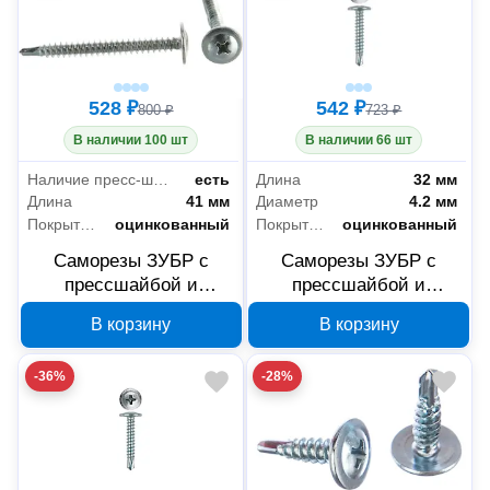
528 ₽
542 ₽
800 ₽
723 ₽
В наличии 100 шт
В наличии 66 шт
Наличие пресс-шайбы
есть
Длина
32 мм
Длина
41 мм
Диаметр
4.2 мм
Покрытие
оцинкованный
Покрытие
оцинкованный
Саморезы ЗУБР с
Саморезы ЗУБР с
прессшайбой и
прессшайбой и
сверлом по листовому
сверлом по листовому
В корзину
В корзину
металлу 4,2x41 мм,
металлу 4,2x32 мм,
PH2, 200 шт, 4-300211-
PH2, 250 шт, 4-300211-
-36%
-28%
42-041
42-032