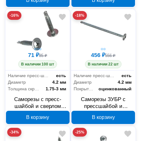
В корзину
В корзину
4.2x51 мм
4.2x19 мм
-16%
-18%
71 ₽
456 ₽
85 ₽
556 ₽
В наличии 100 шт
В наличии 22 шт
Наличие пресс-шайбы
есть
Наличие пресс-шайбы
есть
Диаметр
4.2 мм
Диаметр
4.2 мм
Толщина скрепляемых материалов
1.75-3 мм
Покрытие
оцинкованный
Саморезы с пресс-
Саморезы ЗУБР с
шайбой и сверлом
прессшайбой и
ЗУБР 300216-42-025
сверлом по листовому
В корзину
В корзину
4.2x25 мм
металлу 4,2x76 мм,
PH2, 100 шт, 4-300211-
-34%
-25%
42-076