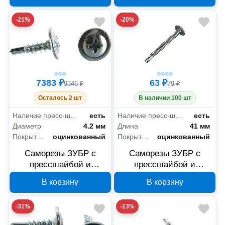
PH2, 6000 шт, 4-
PH2, 9000 шт, 4-
-21%
-20%
300210-42-025
300210-42-016
7383 ₽
63 ₽
9346 ₽
79 ₽
Осталось 2 шт
В наличии 100 шт
Наличие пресс-шайбы
есть
Наличие пресс-шайбы
есть
Диаметр
4.2 мм
Длина
41 мм
Покрытие
оцинкованный
Покрытие
оцинкованный
Саморезы ЗУБР с
Саморезы ЗУБР с
прессшайбой и
прессшайбой и
сверлом по листовому
сверлом по листовому
В корзину
В корзину
металлу 4,2x14 мм,
металлу 4,2x41 мм,
PH2, 10000 шт, 4-
PH2, 15 шт, 300216-42-
-31%
-13%
300210-42-014
041