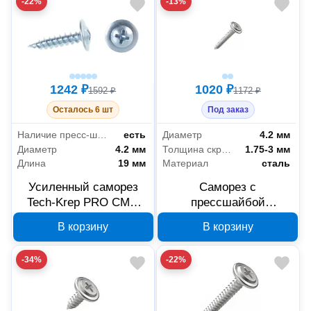
-22%
-13%
1242 ₽
1020 ₽
1592 ₽
1172 ₽
Осталось 6 шт
Под заказ
Наличие пресс-шайбы
есть
Диаметр
4.2 мм
Диаметр
4.2 мм
Толщина скрепляемых материалов
1.75-3 мм
Длина
19 мм
Материал
сталь
Усиленный саморез
Саморез с
Tech-Krep PRO СММ
прессшайбой
4.2x19 мм 146515
Промрукав острый
В корзину
В корзину
4.2х25 мм 1000 шт.
PR17.00341
-34%
-22%