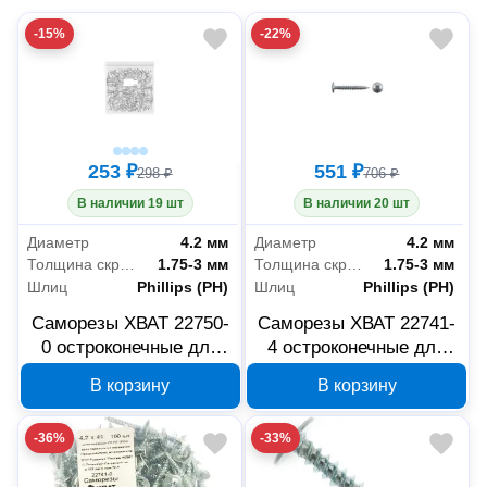
-15%
-22%
253 ₽
551 ₽
298 ₽
706 ₽
В наличии 19 шт
В наличии 20 шт
Диаметр
4.2 мм
Диаметр
4.2 мм
Толщина скрепляемых материалов
1.75-3 мм
Толщина скрепляемых материалов
1.75-3 мм
Шлиц
Phillips (PH)
Шлиц
Phillips (PH)
Саморезы ХВАТ 22750-
Саморезы ХВАТ 22741-
0 остроконечные для
4 остроконечные для
листовых пластин 4.2 x
листовых пластин 4.2 x
В корзину
В корзину
50 мм, 100 шт
41 мм, 250 шт
-36%
-33%