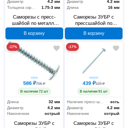
Диаметр
4.2 мм
Диаметр
4.2 мм
Толщина скрепляемых материалов
1.75-3 мм
Длина
16 мм
Саморезы с пресс-
Саморезы ЗУБР с
шайбой по металлу
прессшайбой по
ЗУБР 300196-42-032
листовому металлу
В корзину
В корзину
4.2x32 мм
4,2x16 мм, PH2, 35 шт,
300216-42-016
-17%
-17%
586 ₽
439 ₽
706 ₽
529 ₽
В наличии 72 шт
В наличии 91 шт
Длина
32 мм
Наличие пресс-шайбы
есть
Диаметр
4.2 мм
Диаметр
4.2 мм
Наконечник
острый
Наконечник
острый
Саморезы ЗУБР с
Саморезы ЗУБР с