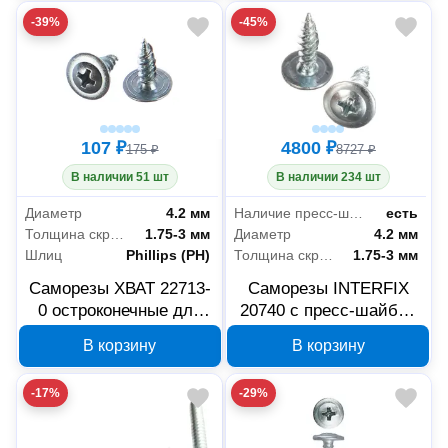
-39%
-45%
107 ₽
4800 ₽
175 ₽
8727 ₽
В наличии 51 шт
В наличии 234 шт
Диаметр
4.2 мм
Наличие пресс-шайбы
есть
Толщина скрепляемых материалов
1.75-3 мм
Диаметр
4.2 мм
Шлиц
Phillips (PH)
Толщина скрепляемых материалов
1.75-3 мм
Саморезы ХВАТ 22713-
Саморезы INTERFIX
0 остроконечные для
20740 с пресс-шайбой
листовых пластин 4.2 x
4.2x19 мм
В корзину
В корзину
13 мм, 100 шт
-17%
-29%