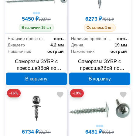
5450 ₽
6273 ₽
6337 ₽
7841 ₽
В наличии 15 шт
Осталось 1 шт
Наличие пресс-шайбы
есть
Наличие пресс-шайбы
есть
Диаметр
4.2 мм
Длина
19 мм
Наконечник
острый
Наконечник
острый
Саморезы ЗУБР с
Саморезы ЗУБР с
прессшайбой по
прессшайбой по
листовому металлу
листовому металлу
В корзину
В корзину
4,2x76 мм, PH2, 2000
4,2x19 мм, PH2, 8000
шт, 4-300190-42-076
шт, 4-300190-42-041
-16%
-19%
6734 ₽
6481 ₽
8017 ₽
8001 ₽