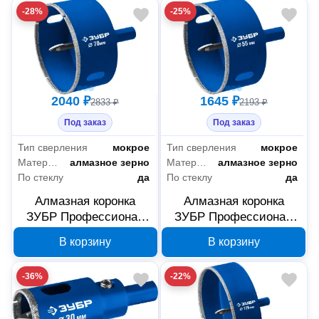
-28%
-25%
29850-115
2040 ₽
1645 ₽
2833 ₽
2193 ₽
Под заказ
Под заказ
Тип сверления
мокрое
Тип сверления
мокрое
Материал режущей части коронки
алмазное зерно
Материал режущей части коронки
алмазное зерно
По стеклу
да
По стеклу
да
Алмазная коронка
Алмазная коронка
ЗУБР Профессионал
ЗУБР Профессионал
АГК 70 мм 29850-70
АГК 55 мм 29850-55
В корзину
В корзину
-36%
-22%