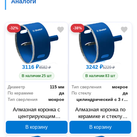
Аналоги
-32%
-38%
3116 ₽
3242 ₽
4582 ₽
5229 ₽
В наличии 25 шт
В наличии 83 шт
Диаметр
115 мм
Тип сверления
мокрое
По керамике
да
По стеклу
да
Тип сверления
мокрое
Тип хвостовика коронки
цилиндрический с 3 гранями
Алмазная коронка с
Алмазная коронка по
центрирующим
керамике и стеклу
сверлом по керамике и
ЗУБР 29850-120, 120
В корзину
В корзину
стеклу ЗУБР
мм
Профессионал 115 мм