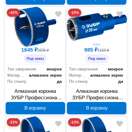
стеклу ЗУБР
мм
Профессионал 115 мм
-42%
-15%
29850-115
1645 ₽
985 ₽
2836 ₽
1159 ₽
Под заказ
Под заказ
Тип сверления
мокрое
Тип сверления
мокрое
Материал режущей части коронки
алмазное зерно
Материал режущей части коронки
алмазное зерно
По стеклу
да
По стеклу
да
Алмазная коронка
Алмазная коронка
ЗУБР Профессионал
ЗУБР Профессионал
АГК 55 мм 29850-55
АГК 30 мм 29850-30
В корзину
В корзину
-23%
-13%