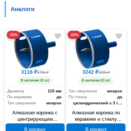
Аналоги
-35%
-24%
3116 ₽
3242 ₽
4794 ₽
4266 ₽
В наличии 25 шт
В наличии 83 шт
Диаметр
115 мм
Тип сверления
мокрое
По керамике
да
По стеклу
да
Тип сверления
мокрое
Тип хвостовика коронки
цилиндрический с 3 гранями
Алмазная коронка с
Алмазная коронка по
центрирующим
керамике и стеклу
сверлом по керамике и
ЗУБР 29850-120, 120
В корзину
В корзину