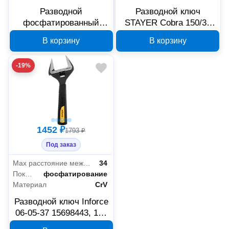
Разводной
Разводной ключ
фосфатированный
STAYER Cobra 150/34
ключ Hanskonner 150
мм 27264-15
В корзину
В корзину
мм HK1045-11-150
-19%
1452 ₽
1793 ₽
Под заказ
Max расстояние между губками (мм)
34
Покрытие
фосфатирование
Материал
CrV
Разводной ключ Inforce
06-05-37 15698443, 150
мм