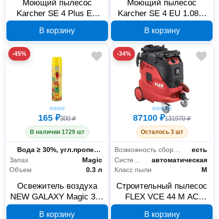
Моющий пылесос
Моющий пылесос
Karcher SE 4 Plus EU
Karcher SE 4 EU 1.081-
1.081-170.0
150.0
В корзину
В корзину
-45%
-34%
165 ₽
87100 ₽
300 ₽
131970 ₽
В наличии 1729 шт
Осталось 3 шт
Состав
Вода ≥ 30%, угл.пропеллент 15-30%, отдушка <5% ТАВ <<5%, консерванты 5%, пропиленгликоль <5%
Возможность сбора жидкости
есть
Запах
Magic
Система очистки фильтра
автоматическая
Объем
0.3 л
Класс пыли
M
Освежитель воздуха
Строительный пылесос
NEW GALAXY Magic 300
FLEX VCE 44 M AC
мл клубника и ананас
444170, 42 л, класс M
В корзину
В корзину
778-199