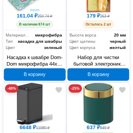
161.04 ₽
179 ₽
259.74 ₽
263 ₽
В наличии 874 шт
Осталось 2 шт
Материал насадки
микрофибра
Высота ворса
20 мм
Тип
насадка для швабры
Цвет щетины
черный
Цвет
зеленый
Цвет корпуса
желтый
Насадка к швабре Dom-
Набор для чистки
Dom микрофибра 44x15
бытовой электроники
см 231-0039
Рыжий кот KBRS-01/2, 2
В корзину
В корзину
предмета 310391
-40%
-25%
6648 ₽
637 ₽
11080 ₽
849 ₽