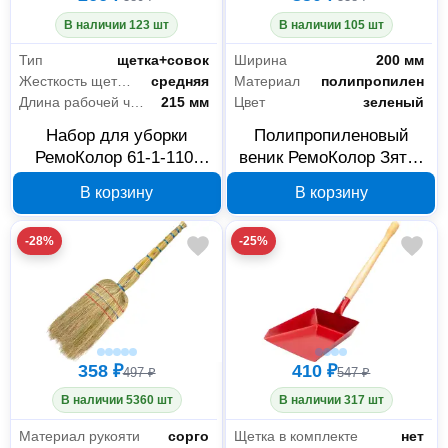
В наличии 123 шт
В наличии 105 шт
Тип
щетка+совок
Ширина
200 мм
Жесткость щетины
средняя
Материал
полипропилен
Длина рабочей части
215 мм
Цвет
зеленый
Набор для уборки
Полипропиленовый
РемоКолор 61-1-110,
веник РемоКолор Зятёк
щетка-сметка с совком
61-1-018 с деревянным
В корзину
В корзину
черенком
-28%
-25%
358 ₽
410 ₽
497 ₽
547 ₽
В наличии 5360 шт
В наличии 317 шт
Материал рукояти
сорго
Щетка в комплекте
нет