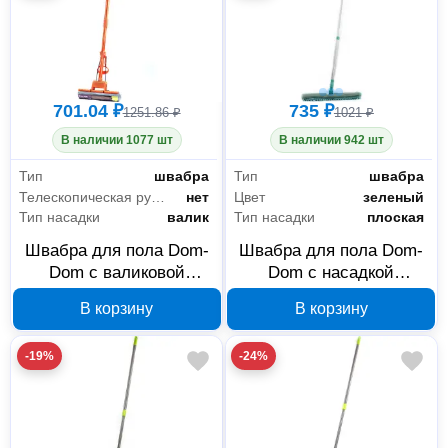
701.04 ₽
735 ₽
1251.86 ₽
1021 ₽
В наличии 1077 шт
В наличии 942 шт
Тип
швабра
Тип
швабра
Телескопическая рукоятка
нет
Цвет
зеленый
Тип насадки
валик
Тип насадки
плоская
Швабра для пола Dom-
Швабра для пола Dom-
Dom с валиковой
Dom с насадкой
насадкой 270 мм 231-
микрофибра 12x42 см,
В корзину
В корзину
0066
длинный ворс 231-0062
-19%
-24%