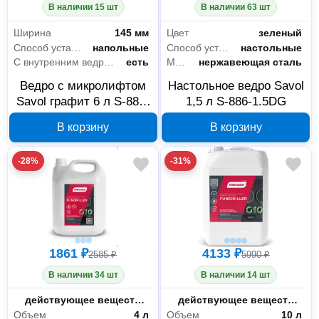
В наличии 15 шт
В наличии 63 шт
Ширина
145 мм
Цвет
зеленый
Способ установки
напольные
Способ установки
настольные
С внутренним ведром
есть
Материал
нержавеющая сталь
Ведро с микролифтом
Настольное ведро Savol
Savol графит 6 л S-887-
1,5 л S-886-1.5DG
6Q
В корзину
В корзину
-28%
-31%
1861 ₽
4133 ₽
2585 ₽
5990 ₽
В наличии 34 шт
В наличии 14 шт
Состав
действующее вещество, вода.
Состав
действующее вещество, вода
Объем
4 л
Объем
10 л