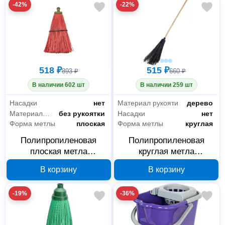
-42%
-22%
518 ₽
515 ₽
893 ₽
660 ₽
В наличии 602 шт
В наличии 259 шт
Насадки
нет
Материал рукояти
дерево
Материал рукояти
без рукоятки
Насадки
нет
Форма метлы
плоская
Форма метлы
круглая
Полипропиленовая
Полипропиленовая
плоская метла
круглая метла
РемоКолор 69-1-006 с
РемоКолор 69-1-005 с
В корзину
В корзину
регулируемой
черенком
пластиной
-19%
-36%