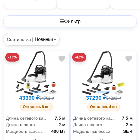
☰
Фильтр
|
Новинки
Сортировка
▾
-33%
-42%
43390 ₽
37290 ₽
64761 ₽
64293 ₽
Осталось 8 шт
Осталось 4 шт
Длина сетевого кабеля
7.5 м
Длина сетевого кабеля
7.5 м
Длина шланга
2 м
Длина шланга
2 м
Мощность всасывания
400 Вт
Модель пылесоса
SE 4