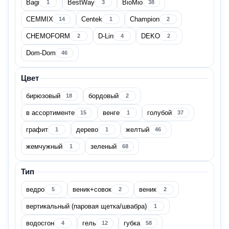
Bagi
BestWay
BioMio
1
3
38
CEMMIX
Centek
Champion
14
1
2
Беларусь
21
CHEMOFORM
D-Lin
DEKO
2
4
2
Dom-Dom
46
Бельгия
1
Цвет
Венгрия
1
бирюзовый
бордовый
18
2
Германия
16
в ассортименте
венге
голубой
15
1
37
графит
дерево
желтый
1
1
46
Дания
3
жемчужный
зеленый
1
68
Показать все
Тип
Бренд
ведро
веник+совок
веник
5
2
2
вертикальный (паровая щетка/швабра)
1
водосгон
гель
губка
4
12
58