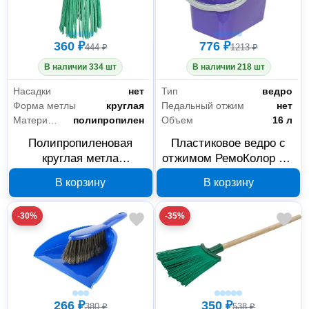
360 ₽
776 ₽
444 ₽
1213 ₽
В наличии 334 шт
В наличии 218 шт
Насадки
нет
Тип
ведро
Форма метлы
круглая
Педальный отжим
нет
Материал метлы
полипропилен
Объем
16 л
Полипропиленовая
Пластиковое ведро с
круглая метла
отжимом РемоКолор 62-
РемоКолор 69-1-000 без
0-016, 16 л
В корзину
В корзину
черенка
-30%
-35%
266 ₽
350 ₽
380 ₽
538 ₽