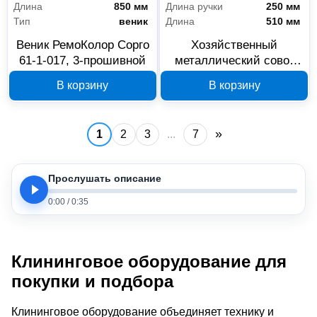
Длина
850 мм
Длина ручки
250 мм
Тип
веник
Длина
510 мм
Веник РемоКолор Сорго
Хозяйственный
61-1-017, 3-прошивной
металлический совок
РемоКолор 61-1-011 с
В корзину
В корзину
деревянной ручкой
»
1
2
3
...
7
Прослушать описание
0:00
/
0:35
Клининговое оборудование для
покупки и подбора
Клининговое оборудование объединяет технику и