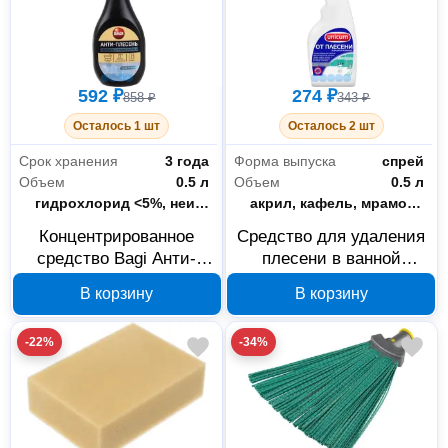
592 ₽
274 ₽
858 ₽
343 ₽
Осталось 1 шт
Осталось 2 шт
Срок хранения
3 года
Форма выпуска
спрей
Объем
0.5 л
Объем
0.5 л
Состав
гидрохлорид <5%, неионогенные поверхностно-активные вещества 5-15%, стабилизаторы, очищенная вода , ароматизатор
Поверхность применения
акрил, кафель, мрамор, пластик, фаянс, хром
Концентрированное
Средство для удаления
средство Bagi Анти-
плесени в ванной
Плесень 500 мл
UNICUM 500 мл
В корзину
В корзину
7290003395101
4650058300537
-22%
-34%