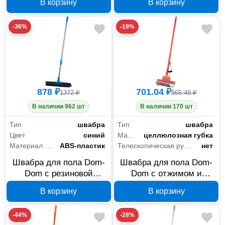
В корзину
В корзину
45
0080
-36%
-19%
878 ₽
701.04 ₽
1372 ₽
865.48 ₽
В наличии 962 шт
В наличии 170 шт
Тип
швабра
Тип
швабра
Цвет
синий
Материал насадки
целлюлозная губка
Материал рукояти
ABS-пластик
Телескопическая рукоятка
нет
Швабра для пола Dom-
Швабра для пола Dom-
Dom с резиновой
Dom с отжимом и
щетиной 31 см 231-0070
валиковой насадкой
В корзину
В корзину
231-0067
-44%
-28%