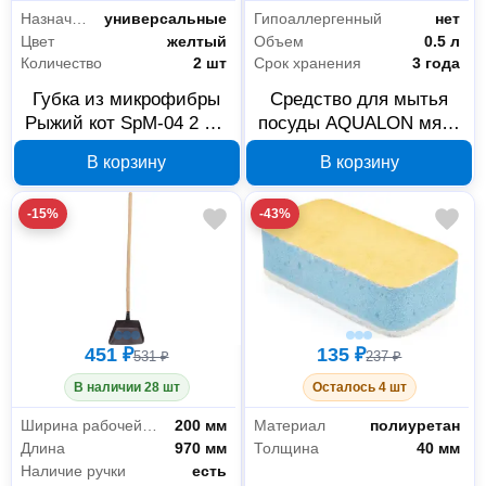
Назначение
универсальные
Гипоаллергенный
нет
Цвет
желтый
Объем
0.5 л
Количество
2 шт
Срок хранения
3 года
Губка из микрофибры
Средство для мытья
Рыжий кот SpM-04 2 шт
посуды AQUALON мята
310259
и лайм 500 мл 206859
В корзину
В корзину
-15%
-43%
451 ₽
135 ₽
531 ₽
237 ₽
В наличии 28 шт
Осталось 4 шт
Ширина рабочей части
200 мм
Материал
полиуретан
Длина
970 мм
Толщина
40 мм
Наличие ручки
есть