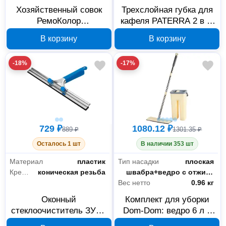
Хозяйственный совок
Трехслойная губка для
РемоКолор
кафеля PATERRA 2 в 1,
металлический с
арт. 4606055955041
В корзину
В корзину
деревянной рукояткой
75 см 61-1-012
-18%
-17%
729 ₽
1080.12 ₽
889 ₽
1301.35 ₽
Осталось 1 шт
В наличии 353 шт
Материал
пластик
Тип насадки
плоская
Крепление
коническая резьба
Тип
швабра+ведро с отжимом
Вес нетто
0.96 кг
Оконный
Комплект для уборки
стеклоочиститель ЗУБР
Dom-Dom: ведро 6 л с
Эксперт 450 мм 08740-
отжимом и швабра 231-