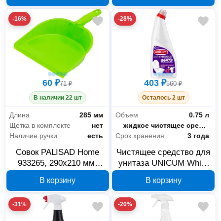
-16%
-28%
60 ₽
403 ₽
71 ₽
560 ₽
В наличии 22 шт
Осталось 2 шт
Длина
285 мм
Объем
0.75 л
Щетка в комплекте
нет
Форма выпуска
жидкое чистящее средство(утенок)
Наличие ручки
есть
Срок хранения
3 года
Совок PALISAD Home
Чистящее средство для
933265, 290х210 мм,
унитаза UNICUM White
зеленый
0,75 л 4650058300445
В корзину
В корзину
-31%
-20%