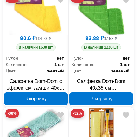
90.6 ₽
83.88 ₽
164.73 ₽
97.53 ₽
В наличии 1638 шт
В наличии 1220 шт
Рулон
нет
Рулон
нет
Количество
1 шт
Количество
1 шт
Цвет
желтый
Цвет
зеленый
Салфетка Dom-Dom с
Салфетка Dom-Dom
эффектом замши 40x40
40x35 см,
см, микрофибра 231-
антибактериальная
В корзину
В корзину
0044
микрофибра 231-0043
-38%
-32%