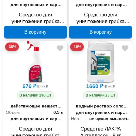
Тип работ
для внутренних и наружных работ
Тип работ
для внутренних и наружных работ
Средство для
Средство для
уничтожения грибка
уничтожения грибка
PARADE G10
PARADE G10
В корзину
В корзину
бесцветное 4 л
бесцветное 10 л
90003406670
90003406675
-38%
-16%
676 ₽
1660 ₽
1090 ₽
1976 ₽
В наличии 196 шт
В наличии 23 шт
Состав
действующее вещество, вода
Состав
водный раствор сополимеров гексаметиленгуанидина
Объем
0.5 л
Тип работ
для внутренних и наружных работ
Тип работ
для внутренних и наружных работ
Необходимость смывки
не нужно смывать
Средство для
Средство ЛАКРА
уничтожения грибка
Антиплесень 9 кг