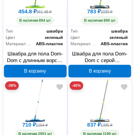
454.8 ₽
783 ₽
561.48 ₽
1030 ₽
В наличии 894 шт
В наличии 890 шт
Тип
швабра
Тип
швабра
Цвет
зеленый
Цвет
зеленый
Материал рукояти
ABS-пластик
Материал рукояти
ABS-пластик
Швабра для пола Dom-
Швабра для пола Dom-
Dom с длинным ворсом
Dom с серой
14x44 см 231-0061
микрофиброй и
В корзину
В корзину
длинным ворсом 14x44
см 231-0060
-39%
-40%
710 ₽
837 ₽
1164 ₽
1395 ₽
В наличии 2901 шт
В наличии 1190 шт