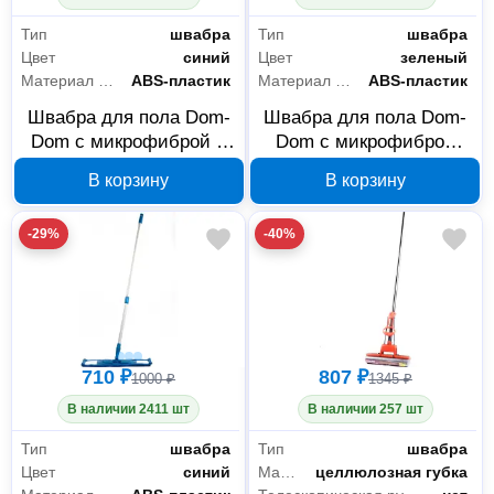
Тип
швабра
Тип
швабра
Цвет
синий
Цвет
зеленый
Материал рукояти
ABS-пластик
Материал рукояти
ABS-пластик
Швабра для пола Dom-
Швабра для пола Dom-
Dom с микрофиброй и
Dom с микрофиброй
длинным ворсом 14x44
14x44 см 231-0058
В корзину
В корзину
см 231-0059
-29%
-40%
710 ₽
807 ₽
1000 ₽
1345 ₽
В наличии 2411 шт
В наличии 257 шт
Тип
швабра
Тип
швабра
Цвет
синий
Материал насадки
целлюлозная губка