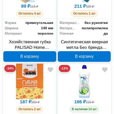
89 ₽
211 ₽
114 ₽
320 ₽
Осталось 4 шт
Осталось 1 шт
Форма
прямоугольная
Материал рукояти
без рукоятки
Ширина
140 мм
Материал метлы
полипропилен
Материал
поролон
Уличная
да
Хозяйственная губка
Синтетическая веерная
PALISAD Home
метла Без бренда
200х140х60 мм 923645
39220_z01
В корзину
В корзину
-34%
-14%
187 ₽
186 ₽
283 ₽
216 ₽
Осталось 2 шт
В наличии 14 шт