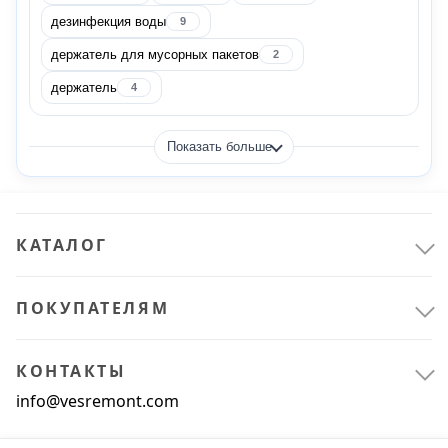
ACG
94
дезинфекция воды
9
держатель для мусорных пакетов
2
ALVEUS
2
держатель
4
Apex
1
Показать больше
AQUALON
1
AZUR
12
КАТАЛОГ
Показать все
ПОКУПАТЕЛЯМ
Цвет
КОНТАКТЫ
info@vesremont.com
аквамарин
1