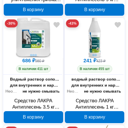
PARADE G10 Fungikiller
90002743413
В корзину
В корзину
0.5 л 90003406668
-30%
-43%
686 ₽
241 ₽
980 ₽
423 ₽
В наличии 411 шт
В наличии 455 шт
Состав
Водный раствор сополимеров гексаметиленгуанидина
Состав
водный раствор сополимеров гексаметиленгуанидина
Тип работ
для внутренних и наружных работ
Тип работ
для внутренних и наружных работ
Необходимость смывки
не нужно смывать
Необходимость смывки
не нужно смывать
Средство ЛАКРА
Средство ЛАКРА
Антиплесень 3.5 кг
Антиплесень 1 кг
90002743408
90002743407
В корзину
В корзину