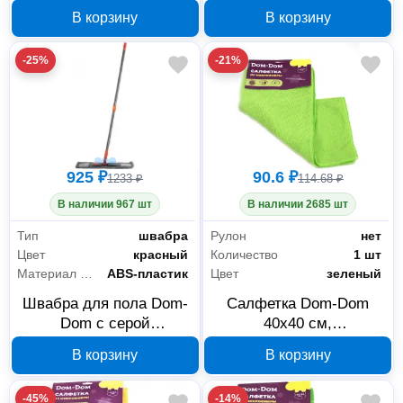
микрофибры 44x14,5 см
42x13 см 231-0052
В корзину
В корзину
231-0053
-25%
-21%
925 ₽
90.6 ₽
1233 ₽
114.68 ₽
В наличии 967 шт
В наличии 2685 шт
Тип
швабра
Рулон
нет
Цвет
красный
Количество
1 шт
Материал рукояти
ABS-пластик
Цвет
зеленый
Швабра для пола Dom-
Салфетка Dom-Dom
Dom с серой
40x40 см,
микрофиброй 46x16 см
абсорбирующая
В корзину
В корзину
231-0051
микрофибра 231-0045
-45%
-14%