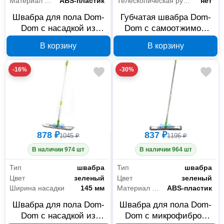
Материал рукояти
ABS-пластик
Телескопическая рукоятка
нет
Швабра для пола Dom-
Губчатая швабра Dom-
Dom с насадкой из
Dom с самоотжимом
микрофибры 14x44 см
231-0054
В корзину
В корзину
231-0057
-16%
-30%
878 ₽
837 ₽
1045 ₽
1196 ₽
В наличии 974 шт
В наличии 964 шт
Тип
швабра
Тип
швабра
Цвет
зеленый
Цвет
зеленый
Ширина насадки
145 мм
Материал рукояти
ABS-пластик
Швабра для пола Dom-
Швабра для пола Dom-
Dom с насадкой из
Dom с микрофиброй