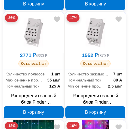
9D0154000111, 400 А, 1
9D0151750210, 175 А, 12
В корзину
В корзину
полюс
зажимов
-36%
-17%
2771 ₽
1552 ₽
4330 ₽
1870 ₽
Осталось 2 шт
Осталось 2 шт
Количество полюсов
1 шт
Количество зажимов на 1 полюс
7 шт
Max сечение провода
35 мм²
Номинальный ток
80 А
Номинальный ток
125 А
Min сечение провода
2.5 мм²
Распределительный
Распределительный
блок Finder
блок Finder
9D0151250206, 125 А, 8
9D0150800304, 80 А, 7
В корзину
В корзину
зажимов
зажимов
-18%
-16%