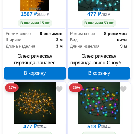
1587 ₽
477 ₽
2885 ₽
782 ₽
В наличии 15 шт
В наличии 53 шт
Режим свечения
8 режимов
Режим свечения
8 режимов
Ширина
3 м
Вид
нити
Длина изделия
3 м
Длина изделия
9 м
Электрическая
Электрическая
гирлянда-занавес
гирлянда-вьюн Сноубум
Сноубум 382-095, 3х3
384-172, 9 м, 100 LED,
В корзину
В корзину
м, 300 LED, шампань
голубая
-17%
-25%
477 ₽
513 ₽
575 ₽
684 ₽