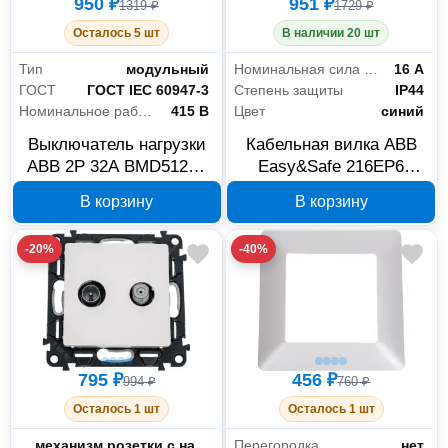
950 ₽
951 ₽
1319 ₽
1729 ₽
Осталось 5 шт
В наличии 20 шт
Тип
модульный
Номинальная сила тока
16 А
ГОСТ
ГОСТ IEC 60947-3
Степень защиты
IP44
Номинальное рабочее напряжение
415 В
Цвет
синий
Выключатель нагрузки
Кабельная вилка ABB
ABB 2P 32А BMD51232
Easy&Safe 216EP6
2CDD642051R0032
2CMA101947R1000, 16
В корзину
В корзину
А, 2P+E, IP44
-20%
-40%
795 ₽
456 ₽
994 ₽
760 ₽
Осталось 1 шт
Осталось 1 шт
Тип комплектации
механизм розетки с накладкой
Перегородка
нет