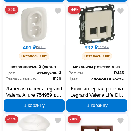
-20%
-44%
401 ₽
932 ₽
501 ₽
1664 ₽
Осталось 3 шт
Осталось 3 шт
Монтаж
встраиваемый (скрытый)
Тип комплектации
механизм розетки с накладкой
Цвет
жемчужный
Разъем
RJ45
Степень защиты
IP20
Цвет
слоновая кость
Лицевая панель Legrand
Компьютерная розетка
Valena Allure 754959 для
Legrand Valena Life DIY
двойной силовой
753541 RJ45, 2 гнезда,
В корзину
В корзину
розетки, жемчужная
слоновая кость
-44%
-30%