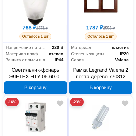
768 ₽
1787 ₽
1371 ₽
2553 ₽
Осталось 1 шт
Осталось 1 шт
Напряжение питания
220 В
Материал
пластик
Материал плафона
стекло
Степень защиты
IP20
Защита от пыли и влаги
IP44
Серия
Valena
Светильник-фонарь
Рамка Legrand Valena 2
ЭЛЕТЕХ НТУ 06-60-02
поста дерево 770312
IP44 1030480274
В корзину
В корзину
-16%
-23%