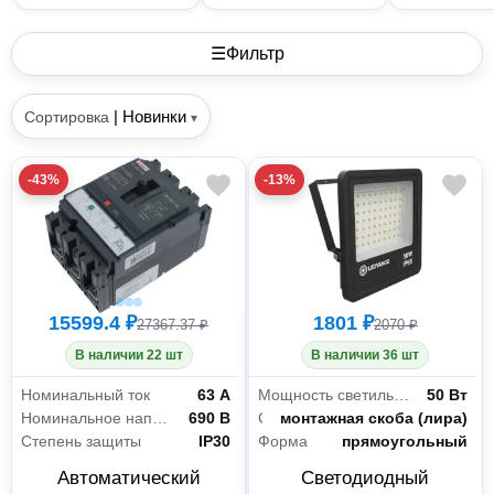
☰
Фильтр
|
Новинки
Сортировка
▾
-43%
-13%
15599.4 ₽
1801 ₽
27367.37 ₽
2070 ₽
В наличии 22 шт
В наличии 36 шт
Номинальный ток
63 А
Мощность светильника
50 Вт
Номинальное напряжение
690 В
Способ установки
монтажная скоба (лира)
Степень защиты
IP30
Форма
прямоугольный
Автоматический
Светодиодный