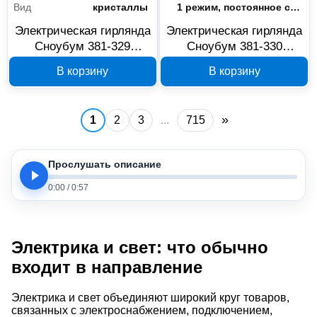
Вид
кристаллы
Режим свечения
1 режим, постоянное свечение
Электрическая гирлянда
Электрическая гирлянда
Сноубум 381-329
Сноубум 381-330
Карамельки, 9 м, 100
Алмазные подвески, 4
В корзину
В корзину
LED, RG/RB
м, 20 LED, шампань
»
1
2
3
...
715
Прослушать описание
0:00
/
0:57
Электрика и свет: что обычно
входит в направление
Электрика и свет объединяют широкий круг товаров,
связанных с электроснабжением, подключением,