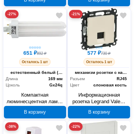
-27%
-21%
651 ₽
577 ₽
892 ₽
730 ₽
Осталось 1 шт
Осталось 1 шт
Цветность
естественный белый (3300-5000 К)
Тип комплектации
механизм розетки с накладкой
Длина
169 мм
Разъем
RJ45
Цоколь
Gх24q
Цвет
слоновая кость
Компактная
Информационная
люминесцентная лампа
розетка Legrand Valena
Osram DULUX T/E
Life 753540 RJ45 Cat.5e,
В корзину
В корзину
4050300425627, 42 Вт,
слоновая кость
GX24q
-38%
-22%