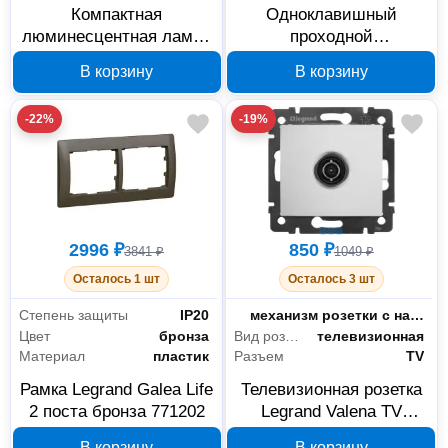
Компактная
Одноклавишный
люминесцентная лампа
проходной
Osram DULUX T/E
переключатель с
В корзину
В корзину
4050300425641, 42 Вт,
подсветкой Legrand
GX24q
Valena 774426
-22%
-19%
2996 ₽
850 ₽
3841 ₽
1049 ₽
Осталось 1 шт
Осталось 3 шт
Степень защиты
IP20
Тип комплектации
механизм розетки с накладкой
Цвет
бронза
Вид розетки
телевизионная
Материал
пластик
Разъем
TV
Рамка Legrand Galea Life
Телевизионная розетка
2 поста бронза 771202
Legrand Valena TV
оконечная 774430
В корзину
В корзину