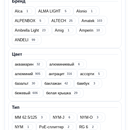
Бренд
Alca
ALMA LIGHT
Alonio
1
5
1
Австрия
9
ALPENBOX
ALTECH
Amatek
5
25
103
Беларусь
237
Ambrella Light
Amig
Amperin
23
1
10
ANDELI
Бельгия
99
11
Цвет
Болгария
23
аквамарин
алюминиевый
32
6
Великобритания
2
алюминий
антрацит
ассорти
905
316
5
базальт
баклажан
бамбук
Показать все
30
42
3
бежевый
белая крышка
606
29
Бренд
Тип
MM 62.5/125
NYM-J
NYM-O
3
6
3
NYM
PoE-сплиттер
RG 6
1
2
2
ABB
94