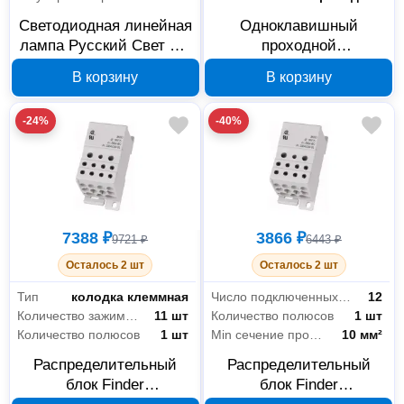
Светодиодная линейная
Одноклавишный
лампа Русский Свет RS
проходной
LED T8 15010245097,
переключатель Legrand
В корзину
В корзину
G13, 9 Вт, 6500 К
Quteo IP44 серый
782334
-24%
-40%
7388 ₽
3866 ₽
9721 ₽
6443 ₽
Осталось 2 шт
Осталось 2 шт
Тип
колодка клеммная
Число подключенных проводников
12
Количество зажимов на 1 полюс
11 шт
Количество полюсов
1 шт
Количество полюсов
1 шт
Min сечение провода
10 мм²
Распределительный
Распределительный
блок Finder
блок Finder