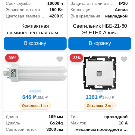
Срок службы
10000 ч
Защита от пыли и влаги
IP20
Эквивалент лампы накаливания
150 Вт
Коллекция
Аппиа
Цветовая температура
4200 К
Вид крепления
накладной
Компактная
Светильник НББ-21-60
люминесцентная лампа
ЭЛЕТЕХ Аппиа
КОСМОС SPC
1005200911 матовый
В корзину
В корзину
LKsmSPC30wE2742,
E27, 30 Вт, 4200 К
-39%
-23%
646 ₽
1361 ₽
1059 ₽
1768 ₽
Осталось 1 шт
Осталось 2 шт
Длина
169 мм
Тип
проходной
Цоколь
Gх24q
Max ток
10 А
Световой поток
3200 лм
Тип комплектации
механизм проходного переключателя с накладкой