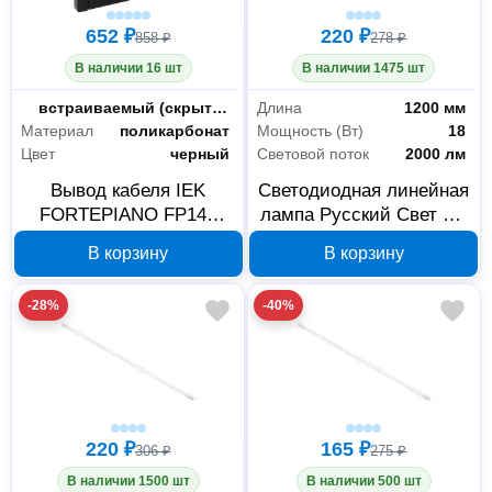
652 ₽
220 ₽
858 ₽
278 ₽
В наличии 16 шт
В наличии 1475 шт
Монтаж
встраиваемый (скрытый)
Длина
1200 мм
Материал
поликарбонат
Мощность (Вт)
18
Цвет
черный
Световой поток
2000 лм
Вывод кабеля IEK
Светодиодная линейная
FORTEPIANO FP142
лампа Русский Свет RS
черный FP-VK10-0-K02
LED T8 15010245100,
В корзину
В корзину
G13, 18 Вт, 6500 К
-28%
-40%
220 ₽
165 ₽
306 ₽
275 ₽
В наличии 1500 шт
В наличии 500 шт