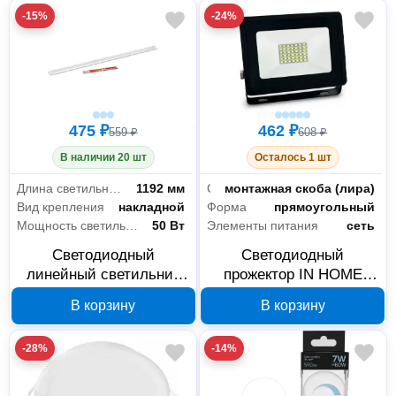
-15%
-24%
475 ₽
462 ₽
559 ₽
608 ₽
В наличии 20 шт
Осталось 1 шт
Длина светильника
1192 мм
Способ установки
монтажная скоба (лира)
Вид крепления
накладной
Форма
прямоугольный
Мощность светильника
50 Вт
Элементы питания
сеть
Светодиодный
Светодиодный
линейный светильник
прожектор IN HOME
IN HOME SPO-108 50Вт
СДО-8 30Вт IP65
В корзину
В корзину
4690612035482
4690612030036
-28%
-14%