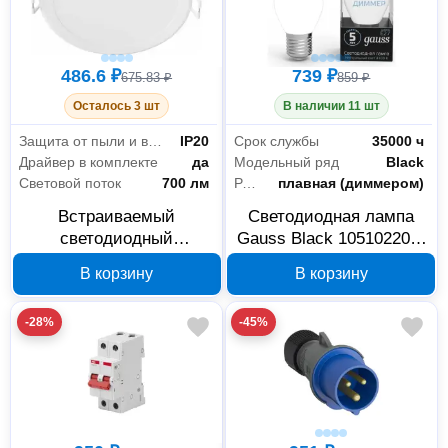
486.6 ₽
739 ₽
675.83 ₽
859 ₽
Осталось 3 шт
В наличии 11 шт
Защита от пыли и влаги
IP20
Срок службы
35000 ч
Драйвер в комплекте
да
Модельный ряд
Black
Световой поток
700 лм
Регулировка яркости светового потока
плавная (диммером)
Встраиваемый
Светодиодная лампа
светодиодный
Gauss Black 105102207-
светильник PHILIPS
D, шар E27, 7 Вт, 4100 К
В корзину
В корзину
Meson 9Вт
915005747701
-28%
-45%