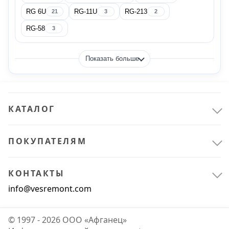
RG 6U
RG-11U
RG-213
21
3
2
AIST
4
RG-58
3
AKEL
37
Показать больше
AKS
1
ALB
580
КАТАЛОГ
Показать все
ПОКУПАТЕЛЯМ
Цвет
КОНТАКТЫ
info@vesremont.com
RGB (красный + зеленый + синий + фиолетовый + желтый)
12
© 1997 - 2026 ООО «Афганец»
RGB (красный+зеленый+синий)
70