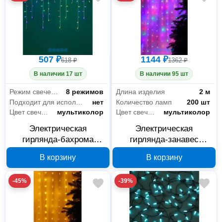
507 ₽
1144 ₽
618 ₽
1362 ₽
В наличии 17 шт
В наличии 95 шт
Режим свечения
8 режимов
Длина изделия
2 м
Подходит для использования на улице
нет
Количество ламп
200 шт
Цвет свечения
мультиколор
Цвет свечения
мультиколор
Электрическая
Электрическая
гирлянда-бахрома
гирлянда-занавес
Сноубум 382-090, 2,5 м,
Сноубум 382-092, 2 м,
В корзину
В корзину
80 LED, мультиколор
200 LED, мультиколор
-45%
-39%