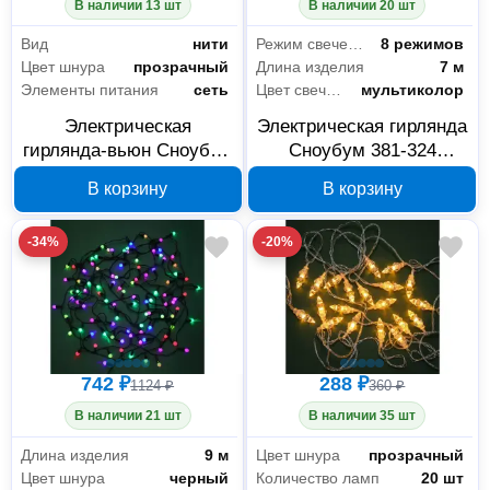
В наличии 13 шт
В наличии 20 шт
Вид
нити
Режим свечения
8 режимов
Цвет шнура
прозрачный
Длина изделия
7 м
Элементы питания
сеть
Цвет свечения
мультиколор
Электрическая
Электрическая гирлянда
гирлянда-вьюн Сноубум
Сноубум 381-324
384-173, 10 м, 100 LED,
Звезды, 7 м, 60 LED,
В корзину
В корзину
желтая
мультиколор
-34%
-20%
742 ₽
288 ₽
1124 ₽
360 ₽
В наличии 21 шт
В наличии 35 шт
Длина изделия
9 м
Цвет шнура
прозрачный
Цвет шнура
черный
Количество ламп
20 шт