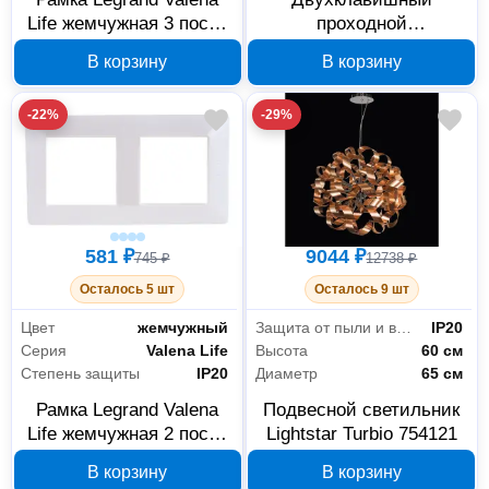
Life жемчужная 3 поста
проходной
754143
переключатель Legrand
В корзину
В корзину
Valena Allure 752709, 10
А, белый
-22%
-29%
581 ₽
9044 ₽
745 ₽
12738 ₽
Осталось 5 шт
Осталось 9 шт
Цвет
жемчужный
Защита от пыли и влаги
IP20
Серия
Valena Life
Высота
60 см
Степень защиты
IP20
Диаметр
65 см
Рамка Legrand Valena
Подвесной светильник
Life жемчужная 2 поста
Lightstar Turbio 754121
754142
В корзину
В корзину