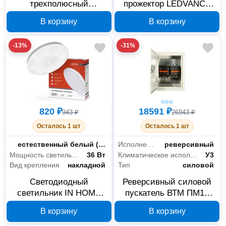
трехполюсный
прожектор LEDVANCE
выключатель EKF
ECOCLASS FL G2 50W
В корзину
В корзину
ВА-99C 100/63А 3P 36кА
4058075709355
mccb99C-100-63
-13%
-31%
820 ₽
18591 ₽
943 ₽
26943 ₽
Осталось 1 шт
Осталось 1 шт
Цветность
естественный белый (3300-5000 К)
Исполнение
реверсивный
Мощность светильника
36 Вт
Климатическое исполнение
У3
Вид крепления
накладной
Тип
силовой
Светодиодный
Реверсивный силовой
светильник IN HOME
пускатель ВТМ ПМ12
DECO Аврора 36Вт
95А Б0048935
В корзину
В корзину
4690612037400