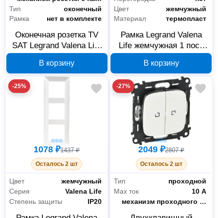
Тип
оконечный
Цвет
жемчужный
Рамка
нет в комплекте
Материал
термопласт
Оконечная розетка TV
Рамка Legrand Valena
SAT Legrand Valena Life
Life жемчужная 1 пост
белая 753462
754141
В корзину
В корзину
-25%
-27%
1078 ₽
2049 ₽
1437 ₽
2807 ₽
Осталось 2 шт
Осталось 2 шт
Цвет
жемчужный
Тип
проходной
Серия
Valena Life
Max ток
10 А
Степень защиты
IP20
Тип комплектации
механизм проходного переключателя с накладкой
Рамка Legrand Valena
Двухклавишный