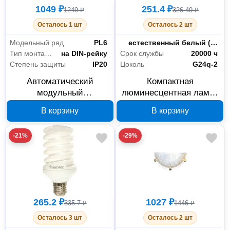
1049 ₽
251.4 ₽
1249 ₽
326.49 ₽
Осталось 1 шт
Осталось 2 шт
Модельный ряд
PL6
Цветность
естественный белый (3300-5000 К)
Тип монтажа
на DIN-рейку
Срок службы
20000 ч
Степень защиты
IP20
Цоколь
G24q-2
Автоматический
Компактная
модульный
люминесцентная лампа
выключатель Eaton PL6-
Osram DULUX D/E
В корзину
В корзину
C25/2 286569, 2P, C, 25
4050300017617, 18 Вт,
А
G24q-2
-21%
-29%
265.2 ₽
1027 ₽
335.7 ₽
1446 ₽
Осталось 3 шт
Осталось 2 шт