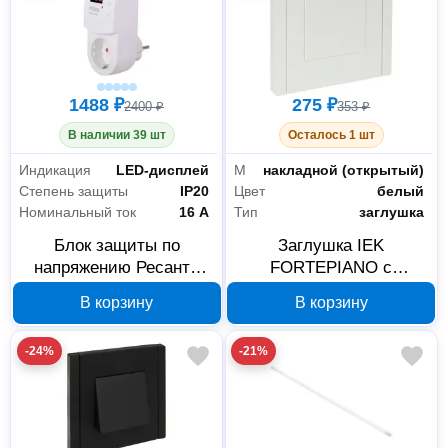
1488 ₽
275 ₽
2400 ₽
353 ₽
В наличии 39 шт
Осталось 1 шт
Индикация
LED-дисплей
Монтаж
накладной (открытый)
Степень защиты
IP20
Цвет
белый
Номинальный ток
16 А
Тип
заглушка
Блок защиты по
Заглушка IEK
напряжению Ресанта
FORTEPIANO с
16AРД 61/22/32, 16 А, с
суппортом FP241 белая
В корзину
В корзину
LED-дисплеем
FP-PL10-K01
-24%
-21%