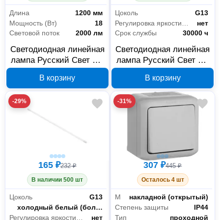
Длина
1200 мм
Цоколь
G13
Мощность (Вт)
18
Регулировка яркости светового потока
нет
Световой поток
2000 лм
Срок службы
30000 ч
Светодиодная линейная
Светодиодная линейная
лампа Русский Свет RS
лампа Русский Свет RS
LED T8 15010245098,
LED T8 15010245096,
В корзину
В корзину
G13, 18 Вт, 1200 мм
G13, 9 Вт, 600 мм
-29%
-31%
165 ₽
307 ₽
232 ₽
445 ₽
В наличии 500 шт
Осталось 4 шт
Цоколь
G13
Монтаж
накладной (открытый)
Цветность
холодный белый (более 5000 К)
Степень защиты
IP44
Регулировка яркости светового потока
нет
Тип
проходной