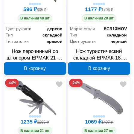
596 ₽
1177 ₽
805 ₽
1706 ₽
В наличии 48 шт
В наличии 28 шт
Цвет рукояти
дерево
Марка стали
5CR13MOV
Тип
складной
Тип
складной
Тип заточки
прямой
Цвет рукояти
черный
Нож перочинный со
Нож туристический
штопором ЕРМАК 21 см
складной ЕРМАК 18.8
070-043
см 5CR13MOV 070-026
В корзину
В корзину
-44%
-24%
1235 ₽
1069 ₽
2205 ₽
1407 ₽
В наличии 21 шт
В наличии 27 шт