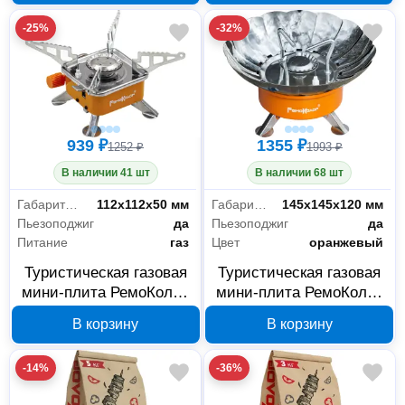
-25%
-32%
939 ₽
1355 ₽
1252 ₽
1993 ₽
В наличии 41 шт
В наличии 68 шт
Габариты без упаковки
112х112х50 мм
Габариты без упаковки
145х145х120 мм
Пьезоподжиг
да
Пьезоподжиг
да
Питание
газ
Цвет
оранжевый
Туристическая газовая
Туристическая газовая
мини-плита РемоКолор
мини-плита РемоКолор
73-0-022 к цанговому
73-0-021 с
В корзину
В корзину
баллону
ветрозащитой
-14%
-36%