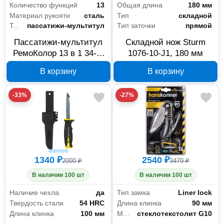
Количество функций
13
Общая длина
180 мм
Материал рукояти
сталь
Тип
складной
Тип мультиинструмента
пассатижи-мультитул
Тип заточки
прямой
Пассатижи-мультитул
Складной нож Sturm
РемоКолор 13 в 1 34-1-
1076-10-J1, 180 мм
013
В корзину
В корзину
-33%
-27%
1340 ₽
2540 ₽
2000 ₽
3479 ₽
В наличии 100 шт
В наличии 100 шт
Наличие чехла
да
Тип замка
Liner lock
Твердость стали
54 HRC
Длина клинка
90 мм
Длина клинка
100 мм
Материал рукояти
стеклотекстолит G10