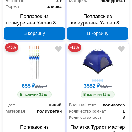
Вес нетто
2 г
Материал
полиуретан
Форма
оливка
Поплавок из
Поплавок из
полиуретана Yaman 805-
полиуретана Yaman 811-
020 2 г 5 шт
030 3 г 5 шт
В корзину
В корзину
-40%
-17%
655 ₽
3582 ₽
1092 ₽
4316 ₽
В наличии 31 шт
В наличии 11 шт
Цвет
синий
Внешний тент
полиэстер
Материал
полиуретан
Количество комнат
1
Количество мест
3
Поплавок из
Палатка Турист мастер