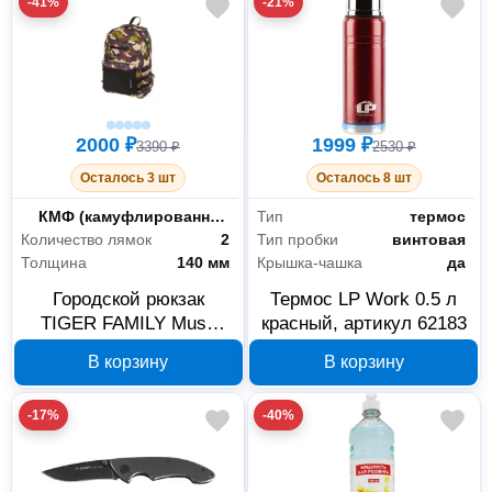
-41%
-21%
2000 ₽
1999 ₽
3390 ₽
2530 ₽
Осталось 3 шт
Осталось 8 шт
Основной цвет
КМФ (камуфлированный)
Тип
термос
Количество лямок
2
Тип пробки
винтовая
Толщина
140 мм
Крышка-чашка
да
Городской рюкзак
Термос LP Work 0.5 л
TIGER FAMILY Muse
красный, артикул 62183
Warrior 227884
В корзину
В корзину
камуфляж 45х29х14 см
-17%
-40%