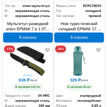
Тип мультиинструмента
ключ-мультитул
Марка стали
8CR17MOV
Материал инструментов
нержавеющая сталь
Тип
складной
Материал рукояти
нержавеющая сталь
Тип заточки
прямой
Мультитул разводной
Нож туристический
ключ ЕРМАК 7 в 1 070-
складной ЕРМАК 17.5
041
см 8CR17MOV 070-025
В корзину
В корзину
-17%
-36%
636 ₽
329 ₽
766 ₽
514 ₽
В наличии 142 шт
В наличии 48 шт
Твердость стали
54 HRC
Цвет
изумрудный
Материал клинка
нержавеющая сталь
Материал
поликарбонат
Длина клинка
100 мм
Объем
0.65 л