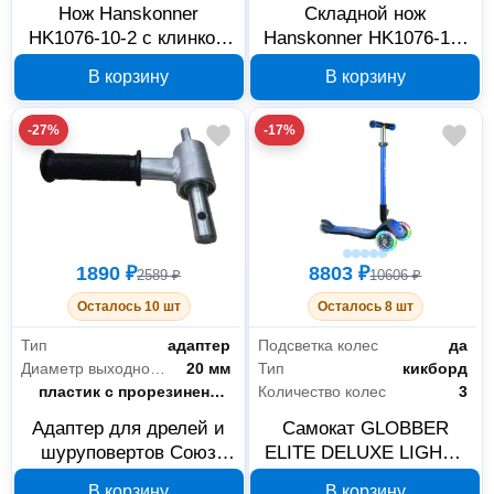
Нож Hanskonner
Складной нож
HK1076-10-2 с клинком
Hanskonner HK1076-10-
100 мм
1, 200 мм
В корзину
В корзину
-27%
-17%
1890 ₽
8803 ₽
2589 ₽
10606 ₽
Осталось 10 шт
Осталось 8 шт
Тип
адаптер
Подсветка колес
да
Диаметр выходного вала
20 мм
Тип
кикборд
Материал ручки
пластик с прорезиненным покрытием
Количество колес
3
Адаптер для дрелей и
Самокат GLOBBER
шуруповертов Союз
ELITE DELUXE LIGHTS
40309-20-2МС
синий 444-400
В корзину
В корзину