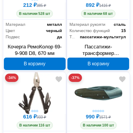
212 ₽
892 ₽
385 ₽
1416 ₽
В наличии 528 шт
В наличии 68 шт
Материал
металл
Материал рукояти
сталь
Цвет
черный
Количество функций
15
Подвес
да
Тип мультиинструмента
пассатижи-мультитул
Кочерга РемоКолор 69-
Пассатижи-
9-908 D8, 670 мм
трансформер
РемоКолор 15 в 1 34-1-
В корзину
В корзину
015
-34%
-37%
616 ₽
990 ₽
933 ₽
1571 ₽
В наличии 116 шт
В наличии 100 шт