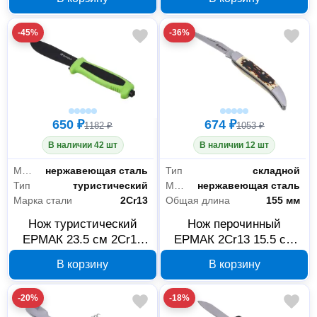
-45%
-36%
650 ₽
674 ₽
1182 ₽
1053 ₽
В наличии 42 шт
В наличии 12 шт
Материал клинка
нержавеющая сталь
Тип
складной
Тип
туристический
Материал рукояти
нержавеющая сталь
Марка стали
2Cr13
Общая длина
155 мм
Нож туристический
Нож перочинный
ЕРМАК 23.5 см 2Cr13
ЕРМАК 2Cr13 15.5 см
070-046
070-044
В корзину
В корзину
-20%
-18%