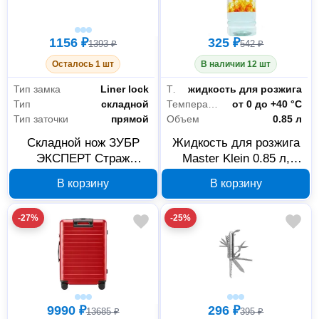
1156 ₽
325 ₽
1393 ₽
542 ₽
Осталось 1 шт
В наличии 12 шт
Тип замка
Liner lock
Тип
жидкость для розжига
Тип
складной
Температура хранения
от 0 до +40 °С
Тип заточки
прямой
Объем
0.85 л
Складной нож ЗУБР
Жидкость для розжига
ЭКСПЕРТ Страж
Master Klein 0.85 л,
47703_z01 190 мм
артикул 4604394004062
В корзину
В корзину
-27%
-25%
9990 ₽
296 ₽
13685 ₽
395 ₽