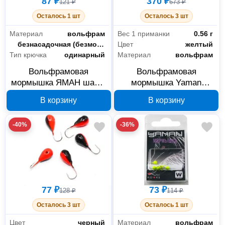
87 ₽
370 ₽
121 ₽
673 ₽
Осталось 1 шт
Осталось 3 шт
Материал
вольфрам
Вес 1 приманки
0.56 г
Класс
безнасадочная (безмотылка)
Цвет
желтый
Тип крючка
одинарный
Материал
вольфрам
Вольфрамовая
Вольфрамовая
мормышка ЯМАН шар с
мормышка Yaman
ушком 3 мм, 0.3 г,
Уралка 3 мм 0.56 г
В корзину
В корзину
ЗЛП2321
желтая ЗЛП2278
-40%
-36%
77 ₽
73 ₽
128 ₽
114 ₽
Осталось 3 шт
Осталось 1 шт
Цвет
черный
Материал
вольфрам