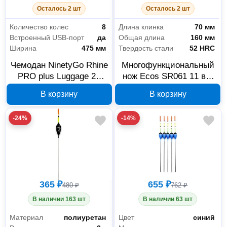
Осталось 2 шт
Осталось 2 шт
Количество колес
8
Длина клинка
70 мм
Встроенный USB-порт
да
Общая длина
160 мм
Ширина
475 мм
Твердость стали
52 HRC
Чемодан NinetyGo Rhine
Многофункциональный
PRO plus Luggage 24
нож Ecos SR061 11 в 1
красный 223105
серебристый 325111
В корзину
В корзину
-24%
-14%
365 ₽
655 ₽
480 ₽
762 ₽
В наличии 163 шт
В наличии 63 шт
Материал
полиуретан
Цвет
синий