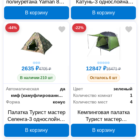
полиуретана Yaman 811-
Катунь-3 однослойная
040 4 г 5 шт
200х200х135 см, 805-
В корзину
В корзину
007
-44%
-22%
2635 ₽
12847 ₽
4705 ₽
16471 ₽
В наличии 210 шт
Осталось 6 шт
Автоматическая
да
Цвет
зеленый
Цвет
кмф (камуфлированный)
Количество комнат
1
Форма
конус
Количество мест
4
Палатка Турист мастер
Кемпинговая палатка
Селенга-3 однослойная
Турист мастер
самораскладывающаяся
Бирюса-4 однослойная
В корзину
В корзину
200х200х130 см, 805-
280х280х220 см, 805-
016
036