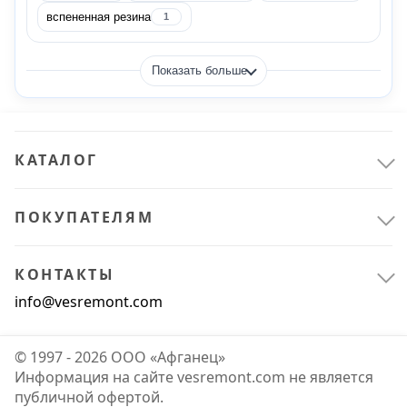
Alpicool
4
вспененная резина
1
ATEMI
94
Показать больше
AZOR
144
BestWay
6
КАТАЛОГ
Показать все
ПОКУПАТЕЛЯМ
Цвет
КОНТАКТЫ
info@vesremont.com
аквамарин
1
© 1997 - 2026 ООО «Афганец»
антрацит
2
Информация на сайте vesremont.com не является
публичной офертой.