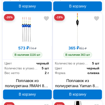
30 см с эспандерами
070-042
В корзину
В корзину
267-950
-26%
-19%
573 ₽
365 ₽
774 ₽
451 ₽
В наличии 1116 шт
В наличии 363 шт
Цвет
черный
Количество в упаковке
5 шт
Количество в упаковке
5 шт
Цвет
черный
Вес нетто
2 г
Форма
оливка
Поплавок из
Поплавок из
полиуретана ЯМАН 811-
полиуретана Yaman 805-
020 2 г, 5 шт
030 3 г, 5 шт
В корзину
В корзину