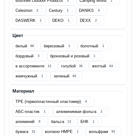
Bushnell Outdoor Products
Camping World
2
1
Беларусь
4
Celestron
Century
DANIKS
2
1
6
Вьетнам
2
DASWERK
DEKO
DEXX
1
1
2
Гонконг
1
Цвет
белый
бирюзовый
болотный
86
1
1
Израиль
1
бордовый
бронзовый и розовый
3
1
Индия
1
в ассортименте
голубой
желтый
12
36
64
жемчужный
зеленый
1
65
Показать все
Материал
Бренд
TPE (термопластичный эластомер)
4
АБС-пластик
алюминиевая фольга
1
2
алюминий
бальса
БНК
8
13
1
Airwheel
1
бумага
волокно HMPE
вольфрам
15
1
93