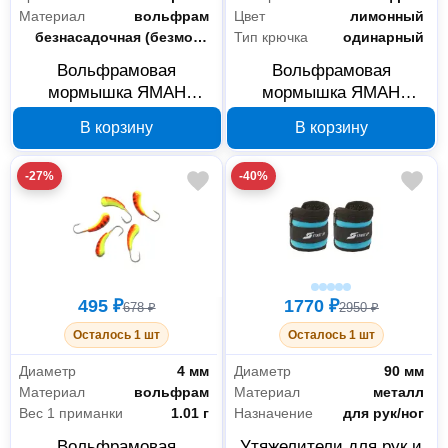
Материал
вольфрам
Цвет
лимонный
Класс
безнасадочная (безмотылка)
Тип крючка
одинарный
Вольфрамовая
Вольфрамовая
мормышка ЯМАН
мормышка ЯМАН
Вольфкапля 3 мм 0.3 г
Вольфшар 3 мм 0.3 г
В корзину
В корзину
черно-красная ЗЛП2239
лимонная ЗЛП2290
-27%
-40%
495 ₽
1770 ₽
678 ₽
2950 ₽
Осталось 1 шт
Осталось 1 шт
Диаметр
4 мм
Диаметр
90 мм
Материал
вольфрам
Материал
металл
Вес 1 приманки
1.01 г
Назначение
для рук/ног
Вольфрамовая
Утяжелители для рук и