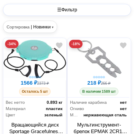
☰
Фильтр
|
Новинки
Сортировка
▾
-34%
-18%
1566 ₽
218 ₽
2373 ₽
266 ₽
Осталось 5 шт
В наличии 1589 шт
Вес нетто
0.893 кг
Наличие карабина
нет
Материал
пластик
Огниво
нет
Цвет
зеленый
Материал рукояти
нержавеющая сталь
Вращающийся диск
Мультинструмент-
Sportage Gracefulness
брелок ЕРМАК 2CR13