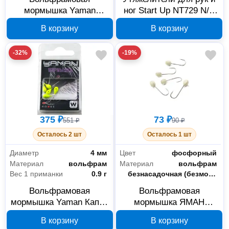
мормышка Yaman
ног Start Up NT729 N/C
Уралка 4 мм 1.01 г
2x0.5 кг ЗЛП643
В корзину
В корзину
желто-красная ЗЛП2288
-32%
-19%
375 ₽
73 ₽
551 ₽
90 ₽
Осталось 2 шт
Осталось 1 шт
Диаметр
4 мм
Цвет
фосфорный
Материал
вольфрам
Материал
вольфрам
Вес 1 приманки
0.9 г
Класс
безнасадочная (безмотылка)
Вольфрамовая
Вольфрамовая
мормышка Yaman Капля
мормышка ЯМАН
4 мм 0.9 г лимонная
Вольфшар 3 мм 0.3 г
В корзину
В корзину
ЗЛП2248
фосфорная ЗЛП2292