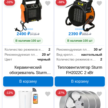
-33%
-38%
2490 ₽
2390 ₽
3716 ₽
3855 ₽
В наличии 100 шт
В наличии 100 шт
Количество режимов нагрева
2
Рекомендуемая площадь
30 м²
Рекомендуемая площадь
20 м²
Вид крепления
настольный
Цвет
черный
Количество режимов нагрева
2
Керамический
Тепловентилятор Sturm
обогреватель Sturm
FH2022C 2 кВт
FH2034CQ
В корзину
В корзину
-13%
-27%