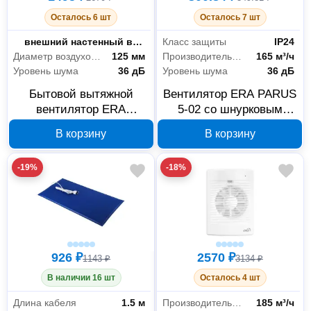
Осталось 6 шт
Осталось 7 шт
Тип выключателя
внешний настенный выключатель
Класс защиты
IP24
Диаметр воздуховодов
125 мм
Производительность
165 м³/ч
Уровень шума
36 дБ
Уровень шума
36 дБ
Бытовой вытяжной
Вентилятор ERA PARUS
вентилятор ERA
5-02 со шнурковым
COMFORT 5 488-035
выключателем 488-044
В корзину
В корзину
-19%
-18%
926 ₽
2570 ₽
1143 ₽
3134 ₽
В наличии 16 шт
Осталось 4 шт
Длина кабеля
1.5 м
Производительность
185 м³/ч