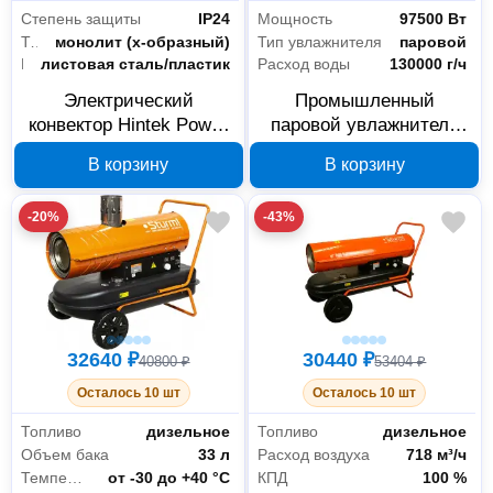
Степень защиты
IP24
Мощность
97500 Вт
Тип нагревательного элемента
монолит (х-образный)
Тип увлажнителя
паровой
Материал корпуса
листовая сталь/пластик
Расход воды
130000 г/ч
Электрический
Промышленный
конвектор Hintek Power
паровой увлажнитель
1000M SE
воздуха CAREL
В корзину
В корзину
04.05.01.214587
humiSteam UE130XL001
46156
-20%
-43%
32640 ₽
30440 ₽
40800 ₽
53404 ₽
Осталось 10 шт
Осталось 10 шт
Топливо
дизельное
Топливо
дизельное
Объем бака
33 л
Расход воздуха
718 м³/ч
Температура эксплуатации
от -30 до +40 °С
КПД
100 %