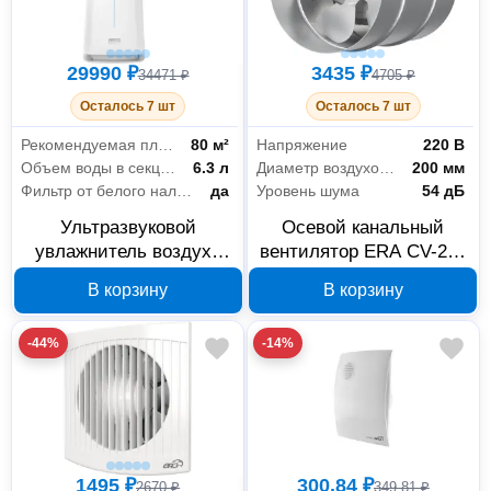
29990 ₽
3435 ₽
34471 ₽
4705 ₽
Осталось 7 шт
Осталось 7 шт
Рекомендуемая площадь
80 м²
Напряжение
220 В
Объем воды в секции
6.3 л
Диаметр воздуховодов
200 мм
Фильтр от белого налета
да
Уровень шума
54 дБ
Ультразвуковой
Осевой канальный
увлажнитель воздуха
вентилятор ERA CV-200
Stadler Form Eva WiFi
CV 200
В корзину
В корзину
белый E-008
-44%
-14%
1495 ₽
300.84 ₽
2670 ₽
349.81 ₽