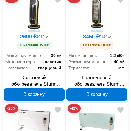
2690 ₽
3450 ₽
4015 ₽
5149 ₽
В наличии 35 шт
Осталось 10 шт
Рекомендуемая площадь
30 м²
Max мощность
1.2 кВт
Материал корпуса
пластик
Рекомендуемая площадь
40 м²
Нагревательный элемент
кварцевый
Термостат
нет
Кварцевый
Галогеновый
обогреватель Sturm
обогреватель Sturm
QH900 0.9 кВт
HH1200
В корзину
В корзину
-26%
-42%