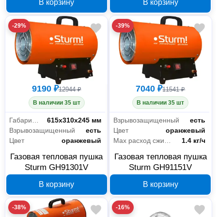
В корзину
В корзину
-29%
-39%
9190 ₽
7040 ₽
12944 ₽
11541 ₽
В наличии 35 шт
В наличии 35 шт
Габариты без упаковки
615x310x245 мм
Взрывозащищенный
есть
Взрывозащищенный
есть
Цвет
оранжевый
Цвет
оранжевый
Max расход сжиж. газа
1.4 кг/ч
Газовая тепловая пушка
Газовая тепловая пушка
Sturm GH91301V
Sturm GH91151V
В корзину
В корзину
-38%
-16%