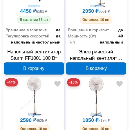
4450 ₽
2050 ₽
6181 ₽
3661 ₽
В наличии 35 шт
Осталось 10 шт
Вращение в горизонтальной плоскости
да
Вращение в горизонтальной плоскости
да
Регулировка скоростей
да
Мощность (Вт)
40
Тип
напольный/настольный
Тип
напольный
Напольный вентилятор
Электрический
Sturm FF1001 100 Вт
напольный вентилятор
Sturm SF4006
В корзину
В корзину
-44%
-15%
2590 ₽
1850 ₽
4625 ₽
2176 ₽
Осталось 10 шт
Осталось 10 шт