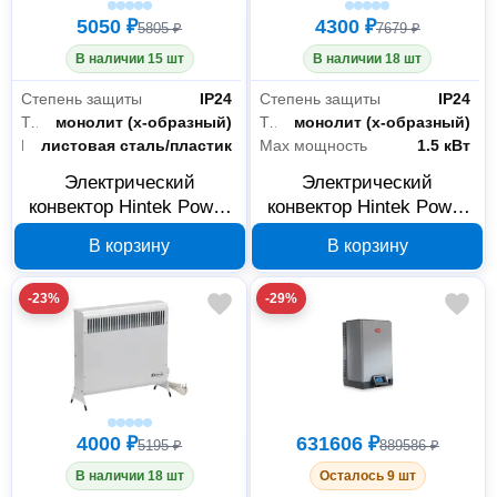
5050 ₽
4300 ₽
5805 ₽
7679 ₽
В наличии 15 шт
В наличии 18 шт
Степень защиты
IP24
Степень защиты
IP24
Тип нагревательного элемента
монолит (х-образный)
Тип нагревательного элемента
монолит (х-образный)
Материал корпуса
листовая сталь/пластик
Max мощность
1.5 кВт
Электрический
Электрический
конвектор Hintek Power
конвектор Hintek Power
2000M SE
1500M SE
В корзину
В корзину
04.05.01.214589
04.05.01.214588
-23%
-29%
4000 ₽
631606 ₽
5195 ₽
889586 ₽
В наличии 18 шт
Осталось 9 шт