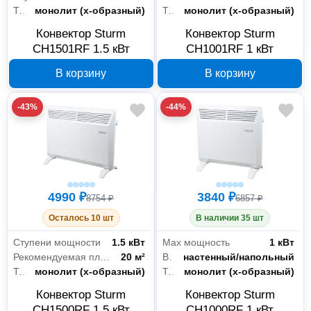
Тип нагревательного элемента
монолит (х-образный)
Тип нагревательного элемента
монолит (х-образный)
Конвектор Sturm
Конвектор Sturm
CH1501RF 1.5 кВт
CH1001RF 1 кВт
В корзину
В корзину
-43%
-44%
4990 ₽
3840 ₽
8754 ₽
6857 ₽
Осталось 10 шт
В наличии 35 шт
Ступени мощности
1.5 кВт
Max мощность
1 кВт
Рекомендуемая площадь
20 м²
Вид крепления
настенный/напольный
Тип нагревательного элемента
монолит (х-образный)
Тип нагревательного элемента
монолит (х-образный)
Конвектор Sturm
Конвектор Sturm
CH1500RF 1.5 кВт
CH1000RF 1 кВт