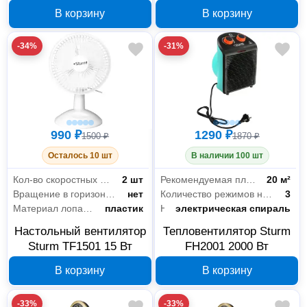
В корзину
В корзину
-34%
-31%
990 ₽
1290 ₽
1500 ₽
1870 ₽
Осталось 10 шт
В наличии 100 шт
Кол-во скоростных режимов
2 шт
Рекомендуемая площадь
20 м²
Вращение в горизонтальной плоскости
нет
Количество режимов нагрева
3
Материал лопастей
пластик
Нагревательный элемент
электрическая спираль
Настольный вентилятор
Тепловентилятор Sturm
Sturm TF1501 15 Вт
FH2001 2000 Вт
В корзину
В корзину
-33%
-33%