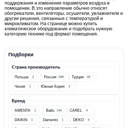
поддержания и изменения параметров воздуха в
помещении. В это направление обычно относят
Климатическое оборудование
обогреватели, вентиляторы, осушители, увлажнители и
другие решения, связанные с температурой и
микроклиматом. На странице можно купить
Цена
климатическое оборудование и подобрать нужную
категорию техники под формат помещения.
Подборки
Страна производитель
Страна производитель
Польша
Россия
Турция
2
598
28
Чехия
Южная Корея
1
2
Болгария
2
Бренд
AWENTA
Ballu
CAREL
1
144
4
Германия
3
DAIKIN
Damento
DEKO
1
1
4
Италия
4