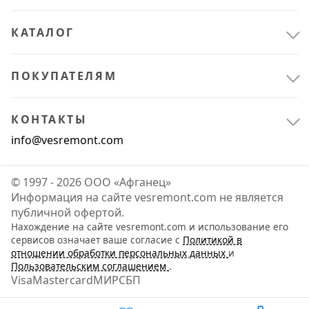
AURAMAX
37
КАТАЛОГ
Показать все
ПОКУПАТЕЛЯМ
Цвет
КОНТАКТЫ
info@vesremont.com
алюминий
13
© 1997 - 2026 ООО «Афганец»
Информация на сайте vesremont.com не является
бежевый
3
публичной офертой.
Нахождение на сайте vesremont.com и использование его
белый матовый
1
сервисов означает ваше согласие с
Политикой в
отношении обработки персональных данных
и
Пользовательским соглашением
.
белый
561
Visa
Mastercard
МИР
СБП
бирюзовый
1