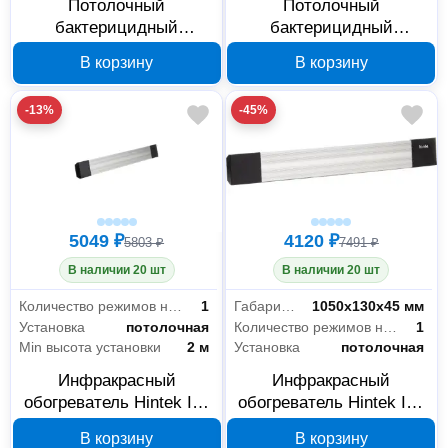
Потолочный
Потолочный
бактерицидный
бактерицидный
облучатель LEDVANCE
облучатель LEDVANCE
В корзину
В корзину
HOUSING 900 открытый
HOUSING 440 открытый
4058075522060
4058075522084
-13%
-45%
5049 ₽
4120 ₽
5803 ₽
7491 ₽
В наличии 20 шт
В наличии 20 шт
Количество режимов нагрева
1
Габариты без упаковки
1050x130x45 мм
Установка
потолочная
Количество режимов нагрева
1
Min высота установки
2 м
Установка
потолочная
Инфракрасный
Инфракрасный
обогреватель Hintek IC-
обогреватель Hintek IC-
10 IP54 04.07.01.214439
08 IP54 04.07.01.214438
В корзину
В корзину