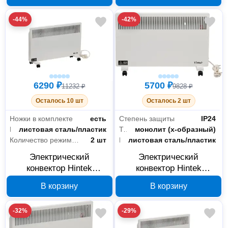
-44%
-42%
6290 ₽
5700 ₽
11232 ₽
9828 ₽
Осталось 10 шт
Осталось 2 шт
Ножки в комплекте
есть
Степень защиты
IP24
Материал корпуса
листовая сталь/пластик
Тип нагревательного элемента
монолит (х-образный)
Количество режимов мощности
2 шт
Материал корпуса
листовая сталь/пластик
Электрический
Электрический
конвектор Hintek
конвектор Hintek
Standart 2500M
Standart 2000M
В корзину
В корзину
04.05.01.214598
04.05.01.214597
-32%
-29%