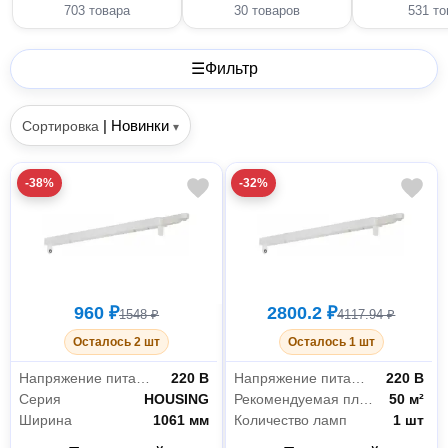
отопления
поддержания
703 товара
30 товаров
531 то
влажности
☰
Фильтр
|
Новинки
Сортировка
▾
-38%
-32%
960 ₽
2800.2 ₽
1548 ₽
4117.94 ₽
Осталось 2 шт
Осталось 1 шт
Напряжение питания
220 В
Напряжение питания
220 В
Серия
HOUSING
Рекомендуемая площадь
50 м²
Ширина
1061 мм
Количество ламп
1 шт