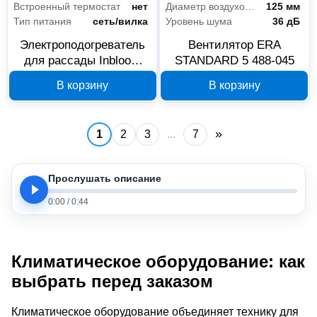
Встроенный термостат
нет
Диаметр воздуховодов
125 мм
Тип питания
сеть/вилка
Уровень шума
36 дБ
Электроподогреватель
Вентилятор ERA
для рассады Inbloom
STANDARD 5 488-045
50x25 см 187-054
В корзину
В корзину
»
1
2
3
...
7
Прослушать описание
0:00
/
0:44
Климатическое оборудование: как
выбрать перед заказом
Климатическое оборудование объединяет технику для