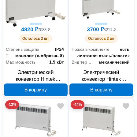
4820 ₽
3700 ₽
7088 ₽
5211 ₽
Осталось 2 шт
Осталось 2 шт
Степень защиты
IP24
Ножки в комплекте
есть
Тип нагревательного элемента
монолит (х-образный)
Материал корпуса
листовая сталь/пластик
Max мощность
1.5 кВт
Вид термостата
механический
Электрический
Электрический
конвектор Hintek
конвектор Hintek
Standart 1500M
Standart 500M
В корзину
В корзину
04.05.01.214596
04.05.01.214594
-13%
-44%