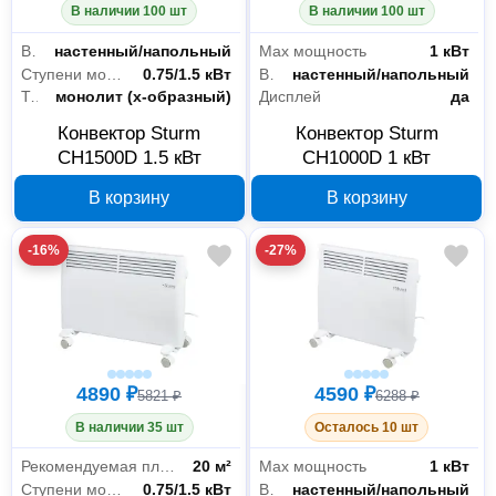
В наличии 100 шт
В наличии 100 шт
Вид крепления
настенный/напольный
Max мощность
1 кВт
Ступени мощности
0.75/1.5 кВт
Вид крепления
настенный/напольный
Тип нагревательного элемента
монолит (х-образный)
Дисплей
да
Конвектор Sturm
Конвектор Sturm
CH1500D 1.5 кВт
CH1000D 1 кВт
В корзину
В корзину
-16%
-27%
4890 ₽
4590 ₽
5821 ₽
6288 ₽
В наличии 35 шт
Осталось 10 шт
Рекомендуемая площадь
20 м²
Max мощность
1 кВт
Ступени мощности
0.75/1.5 кВт
Вид крепления
настенный/напольный