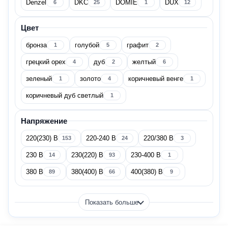
Denzel
DKC
DOMIE
DUX
6
25
1
12
Китай
358
Цвет
бронза
голубой
графит
Латвия
1
5
2
1
грецкий орех
дуб
желтый
4
2
6
Показать все
зеленый
золото
коричневый венге
1
4
1
коричневый дуб светлый
1
Бренд
Напряжение
220(230) В
220-240 В
220/380 В
153
24
3
Aeroheat
2
230 В
230(220) В
230-400 В
14
93
1
380 В
380(400) В
400(380) В
89
66
9
AKPO
1
Alex Bauman
5
Показать больше
Atlantic
1