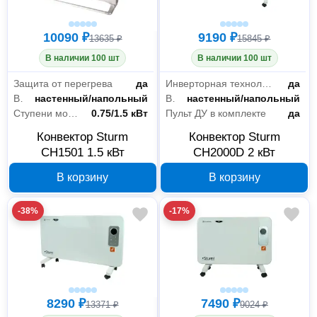
10090 ₽
9190 ₽
13635 ₽
15845 ₽
В наличии 100 шт
В наличии 100 шт
Защита от перегрева
да
Инверторная технология
да
Вид крепления
настенный/напольный
Вид крепления
настенный/напольный
Ступени мощности
0.75/1.5 кВт
Пульт ДУ в комплекте
да
Конвектор Sturm
Конвектор Sturm
CH1501 1.5 кВт
CH2000D 2 кВт
В корзину
В корзину
-38%
-17%
8290 ₽
7490 ₽
13371 ₽
9024 ₽