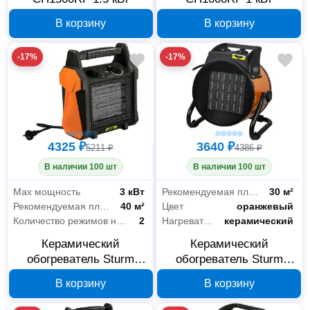
В корзину
В корзину
-17%
-17%
4325 ₽
3640 ₽
5211 ₽
4386 ₽
В наличии 100 шт
В наличии 100 шт
Max мощность
3 кВт
Рекомендуемая площадь
30 м²
Рекомендуемая площадь
40 м²
Цвет
оранжевый
Количество режимов нагрева
2
Нагревательный элемент
керамический
Керамический
Керамический
обогреватель Sturm
обогреватель Sturm
FH3034CQ 3 кВт
FH3022C
В корзину
В корзину