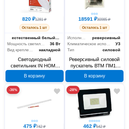
820 ₽
18591 ₽
1281 ₽
30985 ₽
Осталось 1 шт
Осталось 1 шт
Цветность
естественный белый (3300-5000 К)
Исполнение
реверсивный
Мощность светильника
36 Вт
Климатическое исполнение
У3
Вид крепления
накладной
Тип
силовой
Светодиодный
Реверсивный силовой
светильник IN HOME
пускатель ВТМ ПМ12
DECO Аврора 36Вт
95А Б0048935
В корзину
В корзину
4690612037400
-36%
-28%
475 ₽
462 ₽
742 ₽
642 ₽