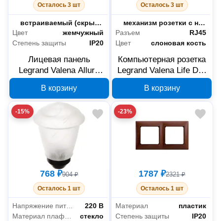
Осталось 3 шт
Осталось 3 шт
Монтаж
встраиваемый (скрытый)
Тип комплектации
механизм розетки с накладкой
Цвет
жемчужный
Разъем
RJ45
Степень защиты
IP20
Цвет
слоновая кость
Лицевая панель
Компьютерная розетка
Legrand Valena Allure
Legrand Valena Life DIY
754959 для двойной
753541 RJ45, 2 гнезда,
В корзину
В корзину
силовой розетки,
слоновая кость
жемчужная
-15%
-23%
768 ₽
1787 ₽
904 ₽
2321 ₽
Осталось 1 шт
Осталось 1 шт
Напряжение питания
220 В
Материал
пластик
Материал плафона
стекло
Степень защиты
IP20