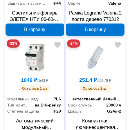
Защита от пыли и влаги
IP44
Серия
Valena
Светильник-фонарь
Рамка Legrand Valena 2
ЭЛЕТЕХ НТУ 06-60-02
поста дерево 770312
IP44 1030480274
В корзину
В корзину
-32%
-24%
1049 ₽
251.4 ₽
1543 ₽
330.79 ₽
Осталось 1 шт
Осталось 2 шт
Модельный ряд
PL6
Цветность
естественный белый (3300-5000 К)
Тип монтажа
на DIN-рейку
Срок службы
20000 ч
Степень защиты
IP20
Цоколь
G24q-2
Автоматический
Компактная
модульный
люминесцентная