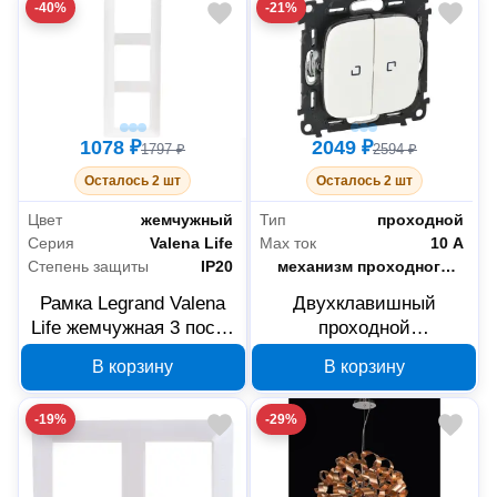
-40%
-21%
1078 ₽
2049 ₽
1797 ₽
2594 ₽
Осталось 2 шт
Осталось 2 шт
Цвет
жемчужный
Тип
проходной
Серия
Valena Life
Max ток
10 А
Степень защиты
IP20
Тип комплектации
механизм проходного переключателя с накладкой
Рамка Legrand Valena
Двухклавишный
Life жемчужная 3 поста
проходной
754143
переключатель Legrand
В корзину
В корзину
Valena Allure 752709, 10
А, белый
-19%
-29%