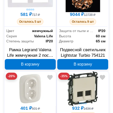
581 ₽
9044 ₽
717 ₽
12738 ₽
Осталось 5 шт
Осталось 9 шт
Цвет
жемчужный
Защита от пыли и влаги
IP20
Серия
Valena Life
Высота
60 см
Степень защиты
IP20
Диаметр
65 см
Рамка Legrand Valena
Подвесной светильник
Life жемчужная 2 поста
Lightstar Turbio 754121
754142
В корзину
В корзину
-20%
-35%
401 ₽
932 ₽
501 ₽
1434 ₽