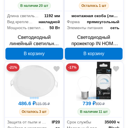
В наличии 20 шт
Осталось 1 шт
Длина светильника
1192 мм
Способ установки
монтажная скоба (лира)
Вид крепления
накладной
Форма
прямоугольный
Мощность светильника
50 Вт
Элементы питания
сеть
Светодиодный
Светодиодный
линейный светильник
прожектор IN HOME
IN HOME SPO-108 50Вт
СДО-8 30Вт IP65
В корзину
В корзину
4690612035482
4690612030036
-21%
-17%
486.6 ₽
739 ₽
615.95 ₽
890 ₽
Осталось 3 шт
В наличии 11 шт
Защита от пыли и влаги
IP20
Срок службы
35000 ч
Драйвер в комплекте
да
Модельный ряд
Black