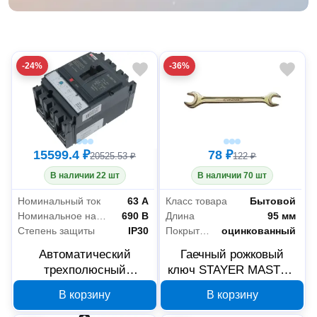
-24%
-36%
15599.4 ₽
78 ₽
20525.53 ₽
122 ₽
В наличии 22 шт
В наличии 70 шт
Номинальный ток
63 А
Класс товара
Бытовой
Номинальное напряжение
690 В
Длина
95 мм
Степень защиты
IP30
Покрытие
оцинкованный
Автоматический
Гаечный рожковый
трехполюсный
ключ STAYER MASTER
выключатель EKF
27038-06-07, 6х7 мм
В корзину
В корзину
ВА-99C 100/63А 3P
36кА mccb99C-100-63