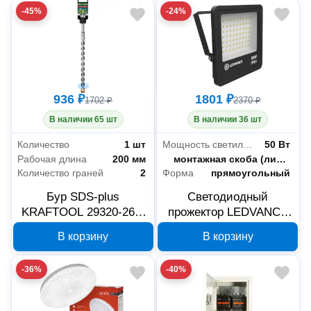
-45%
-24%
936 ₽
1801 ₽
1702 ₽
2370 ₽
В наличии 65 шт
В наличии 36 шт
Количество
1 шт
Мощность светильника
50 Вт
Рабочая длина
200 мм
Способ установки
монтажная скоба (лира)
Количество граней
2
Форма
прямоугольный
Бур SDS-plus
Светодиодный
KRAFTOOL 29320-260-
прожектор LEDVANCE
14_z02, 14х250 мм
ECOCLASS FL G2 50W
В корзину
В корзину
4058075709355
-36%
-40%