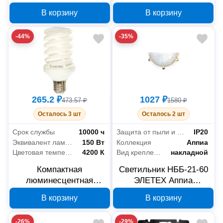
выключатель Eaton
лампа Osram DULUX
В корзину
В корзину
PL6-C25/2 286569, 2P,
D/E 4050300017617, 18
C, 25 А
Вт, G24q-2
-44%
-35%
265.2 ₽
1027 ₽
473.57 ₽
1580 ₽
Осталось 3 шт
Осталось 2 шт
Срок службы
10000 ч
Защита от пыли и влаги
IP20
Эквивалент лампы накаливания
150 Вт
Коллекция
Аппиа
Цветовая температура
4200 К
Вид крепления
накладной
Компактная
Светильник НББ-21-60
люминесцентная
ЭЛЕТЕХ Аппиа
лампа КОСМОС SPC
1005200911 матовый
В корзину
В корзину
LKsmSPC30wE2742,
E27, 30 Вт, 4200 К
-26%
-29%