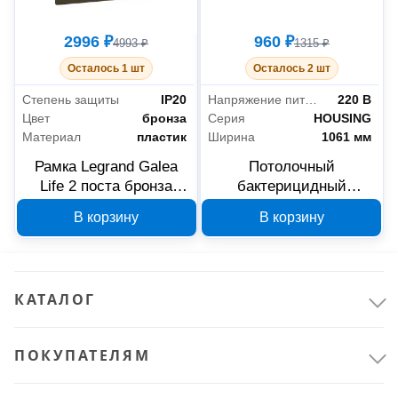
2996 ₽
960 ₽
4993 ₽
1315 ₽
Осталось 1 шт
Осталось 2 шт
Степень защиты
IP20
Напряжение питания
220 В
Цвет
бронза
Серия
HOUSING
Материал
пластик
Ширина
1061 мм
Рамка Legrand Galea
Потолочный
Life 2 поста бронза
бактерицидный
771202
облучатель LEDVANCE
В корзину
В корзину
HOUSING 900
открытый
4058075522060
КАТАЛОГ
ПОКУПАТЕЛЯМ