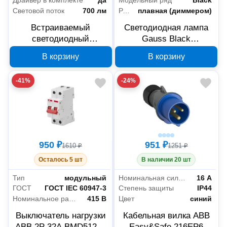
Световой поток
700 лм
Регулировка яркости светового потока
плавная (диммером)
Встраиваемый
Светодиодная лампа
светодиодный
Gauss Black
светильник PHILIPS
105102207-D, шар E27,
В корзину
В корзину
Meson 9Вт
7 Вт, 4100 К
915005747701
-41%
-24%
950 ₽
951 ₽
1610 ₽
1251 ₽
Осталось 5 шт
В наличии 20 шт
Тип
модульный
Номинальная сила тока
16 А
ГОСТ
ГОСТ IEC 60947-3
Степень защиты
IP44
Номинальное рабочее напряжение
415 В
Цвет
синий
Выключатель нагрузки
Кабельная вилка ABB
ABB 2P 32А BMD51232
Easy&Safe 216EP6