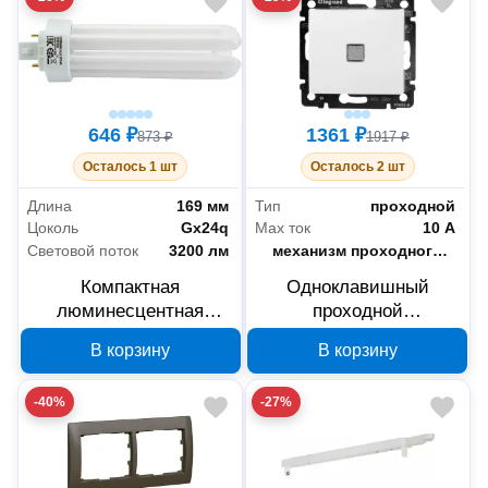
646 ₽
1361 ₽
873 ₽
1917 ₽
Осталось 1 шт
Осталось 2 шт
Длина
169 мм
Тип
проходной
Цоколь
Gх24q
Max ток
10 А
Световой поток
3200 лм
Тип комплектации
механизм проходного переключателя с накладкой
Компактная
Одноклавишный
люминесцентная
проходной
лампа Osram DULUX
переключатель с
В корзину
В корзину
T/E 4050300425641, 42
подсветкой Legrand
Вт, GX24q
Valena 774426
-40%
-27%