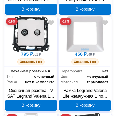
2CDD642051R0032
2CMA101947R1000, 16
В корзину
В корзину
А, 2P+E, IP44
-19%
-17%
795 ₽
456 ₽
981 ₽
549 ₽
Осталось 1 шт
Осталось 1 шт
Тип комплектации
механизм розетки с накладкой
Перегородка
нет
Тип
оконечный
Цвет
жемчужный
Рамка
нет в комплекте
Материал
термопласт
Оконечная розетка TV
Рамка Legrand Valena
SAT Legrand Valena Life
Life жемчужная 1 пост
белая 753462
754141
В корзину
В корзину