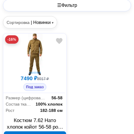
☰
Фильтр
|
Новинки
Сортировка
▾
-16%
7490 ₽
8917 ₽
Под заказ
Размер (цифровая система маркировки)
56-58
Состав ткани
100% хлопок
Рост
182-188 см
Костюм 7.62 Нато
хлопок койот 56-58 рост
182-188 В00004557