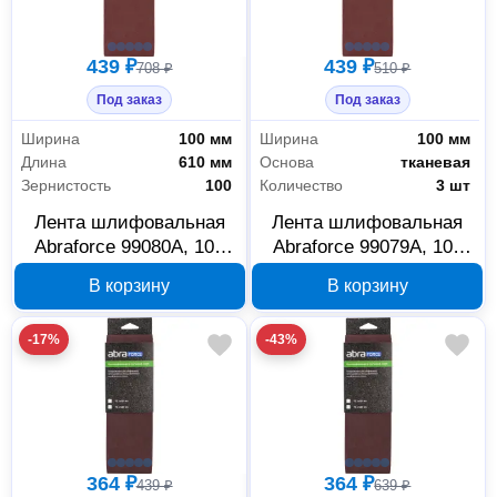
439 ₽
439 ₽
708 ₽
510 ₽
Под заказ
Под заказ
Ширина
100 мм
Ширина
100 мм
Длина
610 мм
Основа
тканевая
Зернистость
100
Количество
3 шт
Лента шлифовальная
Лента шлифовальная
Abraforce 99080А, 100
Abraforce 99079А, 100
мм x 610 мм, P100, 3 шт
мм x 610 мм, P80, 3 шт
В корзину
В корзину
-17%
-43%
364 ₽
364 ₽
439 ₽
639 ₽