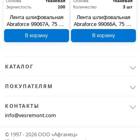
Основа
тканевая
Основа
тканевая
Зернистость
100
Количество
3 шт
Лента шлифовальная
Лента шлифовальная
Abraforce 99067А, 75 мм
Abraforce 99066А, 75 мм
x 533 мм, P100, 3 шт
x 533 мм, P80, 3 шт
В корзину
В корзину
КАТАЛОГ
ПОКУПАТЕЛЯМ
Расходные материалы
12
КОНТАКТЫ
Для инструмента
12
info@vesremont.com
© 1997 - 2026 ООО «Афганец»