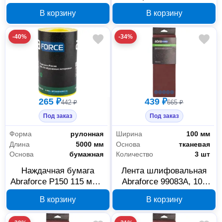
P80 50 мм 093589
Abraforce ZIRCONIUM
В корзину
В корзину
P60 50 мм Roloc 093588
-40%
-34%
265 ₽
439 ₽
442 ₽
665 ₽
Под заказ
Под заказ
Форма
рулонная
Ширина
100 мм
Длина
5000 мм
Основа
тканевая
Основа
бумажная
Количество
3 шт
Наждачная бумага
Лента шлифовальная
Abraforce Р150 115 мм x
Abraforce 99083А, 100
5 м 26599А
мм x 610 мм, P180, 3 шт
В корзину
В корзину