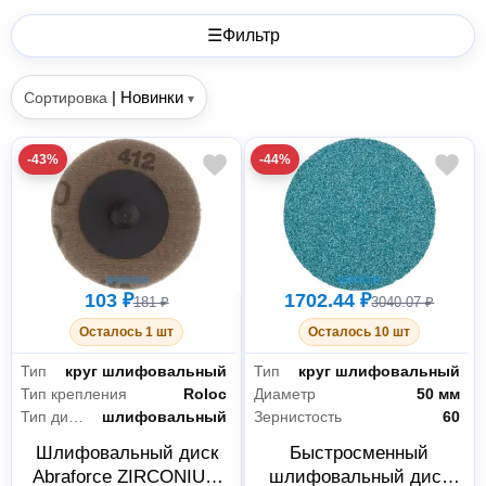
☰
Фильтр
|
Новинки
Сортировка
▾
-43%
-44%
103 ₽
1702.44 ₽
181 ₽
3040.07 ₽
Осталось 1 шт
Осталось 10 шт
Тип
круг шлифовальный
Тип
круг шлифовальный
Тип крепления
Roloc
Диаметр
50 мм
Тип диска
шлифовальный
Зернистость
60
Шлифовальный диск
Быстросменный
Abraforce ZIRCONIUM
шлифовальный диск