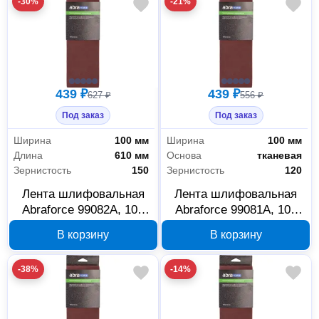
-30%
-21%
439 ₽
439 ₽
627 ₽
556 ₽
Под заказ
Под заказ
Ширина
100 мм
Ширина
100 мм
Длина
610 мм
Основа
тканевая
Зернистость
150
Зернистость
120
Лента шлифовальная
Лента шлифовальная
Abraforce 99082А, 100
Abraforce 99081А, 100
мм x 610 мм, P150, 3 шт
мм x 610 мм, P120, 3 шт
В корзину
В корзину
-38%
-14%