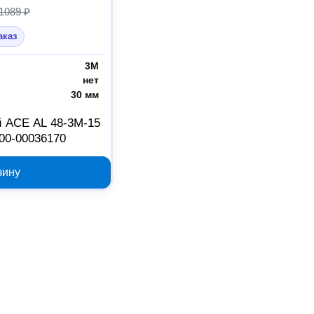
1089 ₽
аказ
3M
нет
30 мм
 ACE AL 48-3M-15
 00-00036170
зину