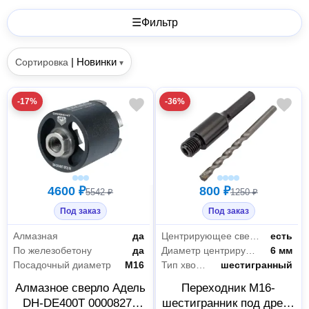
☰
Фильтр
|
Новинки
Сортировка
▾
-17%
-36%
4600 ₽
800 ₽
5542 ₽
1250 ₽
Под заказ
Под заказ
Алмазная
да
Центрирующее сверло в комплекте
есть
По железобетону
да
Диаметр центрирующего сверла
6 мм
Посадочный диаметр
М16
Тип хвостовика коронки
шестигранный
Алмазное сверло Адель
Переходник М16-
DH-DЕ400T 00008279
шестигранник под дрель