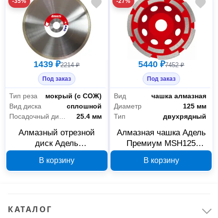
-35%
-27%
1439 ₽
5440 ₽
2214 ₽
7452 ₽
Под заказ
Под заказ
Тип реза
мокрый (с СОЖ)
Вид
чашка алмазная
Вид диска
сплошной
Диаметр
125 мм
Посадочный диаметр
25.4 мм
Тип
двухрядный
Алмазный отрезной
Алмазная чашка Адель
диск Адель
Премиум MSH125
RD230/25.4AG 1A1R по
125x22.2 мм 04659
В корзину
В корзину
граниту 230х25,4 мм
04703
КАТАЛОГ