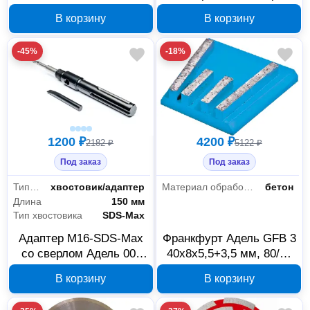
для подрозетников
со сверлом Адель 00-
В корзину
В корзину
72/65 мм, M16
00000979
-45%
-18%
1200 ₽
4200 ₽
2182 ₽
5122 ₽
Под заказ
Под заказ
Тип оснастки
хвостовик/адаптер
Материал обработки
бетон
Длина
150 мм
Тип хвостовика
SDS-Max
Адаптер М16-SDS-Max
Франкфурт Адель GFB 3
со сверлом Адель 00-
40х8х5,5+3,5 мм, 80/60
00000978
мкм, 09815
В корзину
В корзину