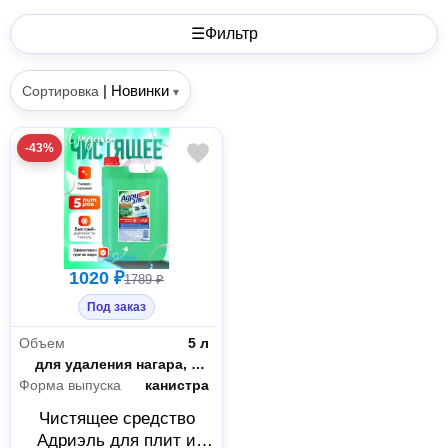
☰
Фильтр
|
Новинки
Сортировка
▾
-43%
1020 ₽
1789 ₽
Под заказ
Объем
5 л
Назначение
для удаления нагара, жира и других трудноудаляемых загрязнений с поверхности кухонных плит, духовок, грилей, сковородок, казанов и др.
Форма выпуска
канистра
Чистящее средство
Адриэль для плит и