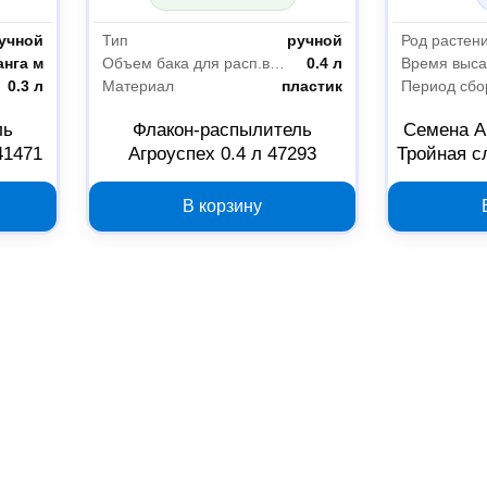
учной
Тип
ручной
Род растен
анга м
Объем бака для расп.вещ
0.4 л
0.3 л
Материал
пластик
ль
Флакон-распылитель
Семена А
41471
Агроуспех 0.4 л 47293
Тройная сл
а
В корзину