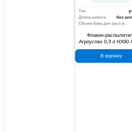
Тип
р
Длина шланга
без шл
Объем бака для расп.вещ
Флакон-распылите
Агроуспех 0,3 л HX60 
В корзину