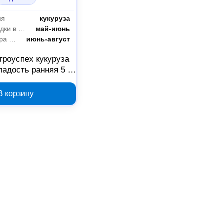
ия
кукуруза
Время высадки в грунт
май-июнь
Период сбора урожая
июнь-август
гроуспех кукуруза
адость ранняя 5 г,
рт. 25494
В корзину