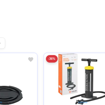
▾
-36%