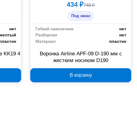
434 ₽
748 ₽
Под заказ
нет
Гибкий наконечник
нет
желтый
Разборная
нет
пластик
Материал
пластик
e KK19 4
Воронка Airline APF-09 D-190 мм с
жестким носиком D190
В корзину