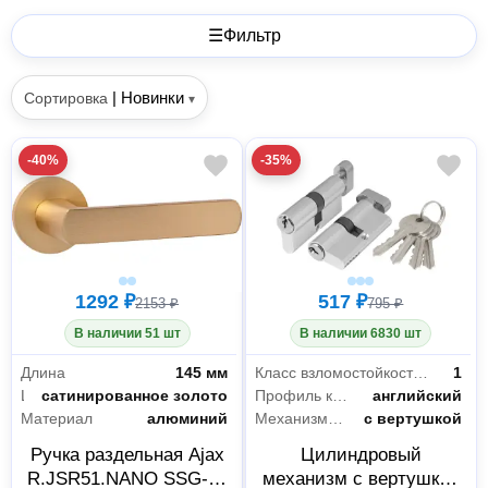
☰
Фильтр
|
Новинки
Сортировка
▾
-40%
-35%
1292 ₽
517 ₽
2153 ₽
795 ₽
В наличии 51 шт
В наличии 6830 шт
Длина
145 мм
Класс взломостойкости замка
1
Цвет
сатинированное золото
Профиль ключа
английский
Материал
алюминий
Механизм постоянного ключа
с вертушкой
Ручка раздельная Ajax
Цилиндровый
R.JSR51.NANO SSG-39
механизм с вертушкой