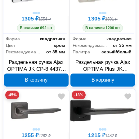
1305 ₽
1305 ₽
1554 ₽
1591 ₽
В наличии 692 шт
В наличии 1200 шт
Форма
квадратная
Форма
квадратная
Цвет
хром
Рекомендуемая толщина дверного полотна
от 35 мм
Рекомендуемая толщина дверного полотна
от 35 мм
Палитра
серый/белый
Раздельная ручка Ajax
Раздельная ручка Ajax
OPTIMA JK CP-8 44373,
OPTIMA Plus JK
хром
SN/WH-19 44357,
В корзину
В корзину
матовый никель/белый
-45%
-18%
1255 ₽
1215 ₽
2282 ₽
1482 ₽