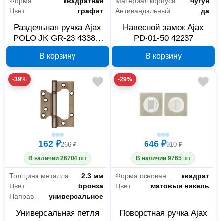
Форма
квадратная
Материал корпуса
чугун
Цвет
графит
Антивандальный
да
Раздельная ручка Ajax
Навесной замок Ajax
POLO JK GR-23 43383,
PD-01-50 42237
графит
В корзину
В корзину
-39%
-29%
162 ₽
646 ₽
266 ₽
910 ₽
В наличии 26704 шт
В наличии 9765 шт
Толщина металла
2.3 мм
Форма основания
квадрат
Цвет
бронза
Цвет
матовый никель
Направление открывания
универсальное
Универсальная петля
Поворотная ручка Ajax