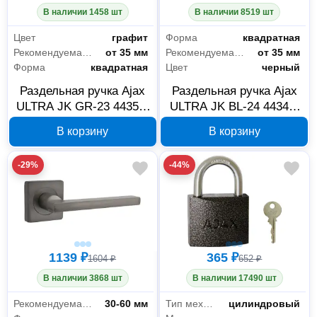
В наличии 1458 шт
В наличии 8519 шт
Цвет
графит
Форма
квадратная
Рекомендуемая толщина дверного полотна
от 35 мм
Рекомендуемая толщина дверного полотна
от 35 мм
Форма
квадратная
Цвет
черный
Раздельная ручка Ajax
Раздельная ручка Ajax
ULTRA JK GR-23 44351,
ULTRA JK BL-24 44349,
графит
черная
В корзину
В корзину
-29%
-44%
1139 ₽
365 ₽
1604 ₽
652 ₽
В наличии 3868 шт
В наличии 17490 шт
Рекомендуемая толщина дверного полотна
30-60 мм
Тип механизма секретности
цилиндровый