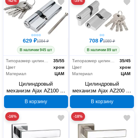
-42%
-35%
629 ₽
708 ₽
1084 ₽
1089 ₽
В наличии 945 шт
В наличии 89 шт
Типоразмер цилиндра
35/55
Типоразмер цилиндра
35/45
Цвет
хром
Цвет
хром
Материал
ЦАМ
Материал
ЦАМ
Цилиндровый
Цилиндровый
механизм Ajax AZ100 90
механизм Ajax AZ200 80
мм 35/55 хром 44551
мм 35/45 хром 43877
В корзину
В корзину
-16%
-18%