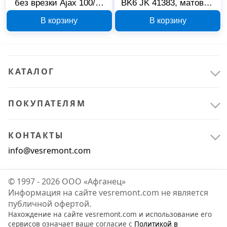
без врезки Ajax 100/P-
BK6 JK 41383, матовый
2B 39751, бронза
никель/хром
В корзину
В корзину
КАТАЛОГ
ПОКУПАТЕЛЯМ
Крепёж
14
Метизы
14
КОНТАКТЫ
info@vesremont.com
© 1997 - 2026 ООО «Афганец»
Информация на сайте vesremont.com не является
публичной офертой.
Нахождение на сайте vesremont.com и использование его
сервисов означает ваше согласие с
Политикой в