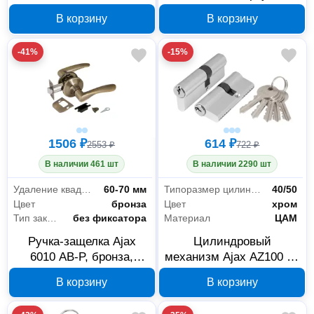
сатинированное золото
Ajax AX102 60 мм 30/30
В корзину
В корзину
59203
хром 44843
-41%
-15%
1506 ₽
614 ₽
2553 ₽
722 ₽
В наличии 461 шт
В наличии 2290 шт
Удаление квадрата под ручку
60-70 мм
Типоразмер цилиндра
40/50
Цвет
бронза
Цвет
хром
Тип закрывания
без фиксатора
Материал
ЦАМ
Ручка-защелка Ajax
Цилиндровый
6010 AB-P, бронза,
механизм Ajax AZ100 90
44441
мм 40/50 хром 44561
В корзину
В корзину