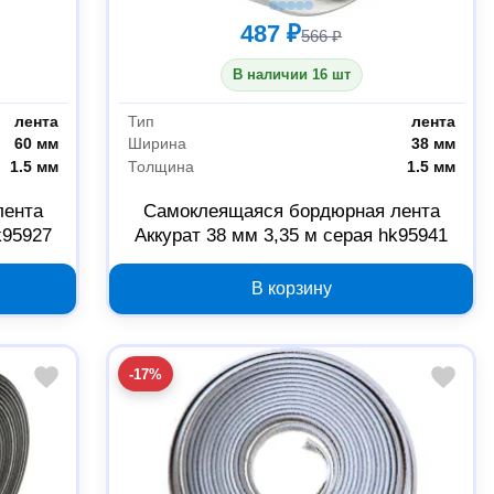
487 ₽
566 ₽
В наличии 16 шт
лента
Тип
лента
60 мм
Ширина
38 мм
1.5 мм
Толщина
1.5 мм
лента
Самоклеящаяся бордюрная лента
k95927
Аккурат 38 мм 3,35 м серая hk95941
В корзину
-17%