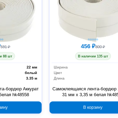
₽
456 ₽
591 ₽
800 ₽
и 88 шт
В наличии 135 шт
22 мм
Ширина
белый
Цвет
3.35 м
Длина
та-бордюр Аккурат
Самоклеящаяся лента-бордюр 
 белая hk48558
31 мм x 3,35 м белая hk48
зину
В корзину