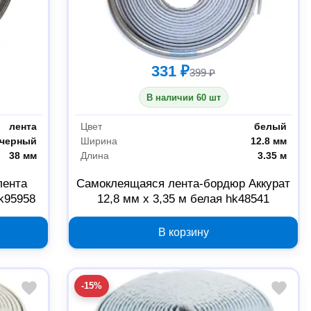
331 ₽
399 ₽
В наличии 60 шт
лента
Цвет
белый
черный
Ширина
12.8 мм
38 мм
Длина
3.35 м
лента
Самоклеящаяся лента-бордюр Аккурат
hk95958
12,8 мм x 3,35 м белая hk48541
В корзину
-15%