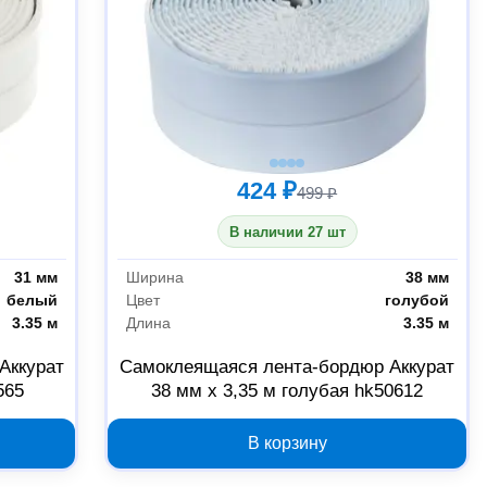
424 ₽
499 ₽
В наличии 27 шт
31 мм
Ширина
38 мм
белый
Цвет
голубой
3.35 м
Длина
3.35 м
Аккурат
Самоклеящаяся лента-бордюр Аккурат
565
38 мм x 3,35 м голубая hk50612
В корзину