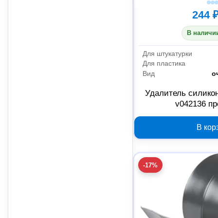
244 
В наличии
Для штукатурки
Для пластика
Вид
о
Удалитель силикон
v042136 п
В кор
-17%