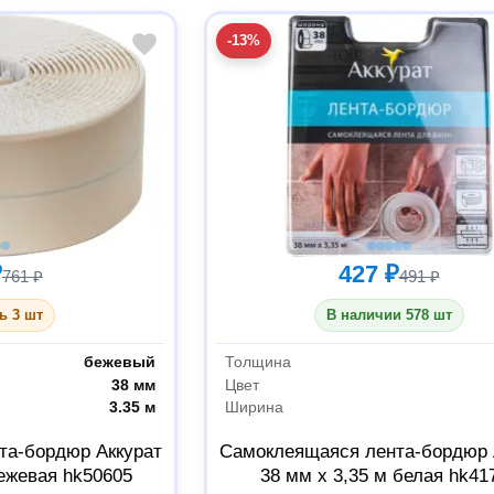
-13%
₽
427 ₽
761 ₽
491 ₽
ь 3 шт
В наличии 578 шт
бежевый
Толщина
38 мм
Цвет
3.35 м
Ширина
та-бордюр Аккурат
Самоклеящаяся лента-бордюр 
бежевая hk50605
38 мм x 3,35 м белая hk41