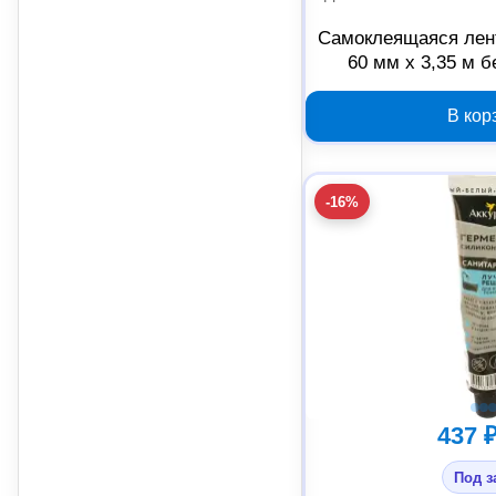
Самоклеящаяся лен
60 мм x 3,35 м 
В кор
-16%
437 
Под з