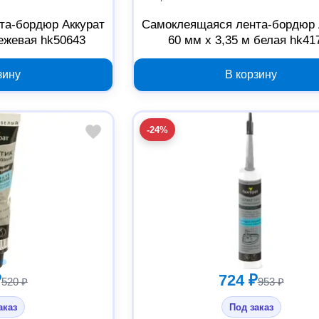
та-бордюр Аккурат
Самоклеящаяся лента-бордюр 
бежевая hk50643
60 мм x 3,35 м белая hk41
зину
В корзину
-24%
₽
724 ₽
520 ₽
953 ₽
аказ
Под заказ