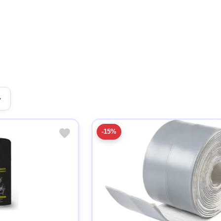
▾
-15%