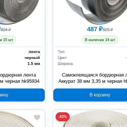
₽
487 ₽
804 ₽
825 ₽
и 15 шт
В наличии 14 шт
лента
Тип
черный
Цвет
1.5 мм
Ширина
ордюрная лента
Самоклеящаяся бордюрная 
 м черная hk95934
Аккурат 38 мм 3,35 м черная 
зину
В корзину
-43%