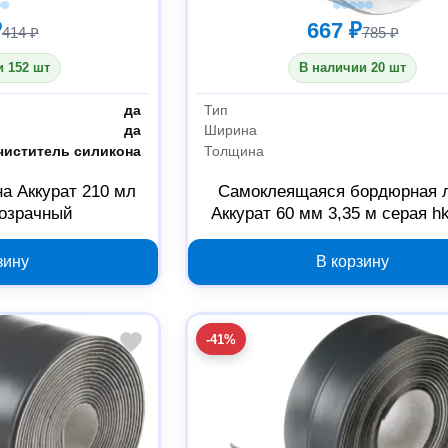
₽
667 ₽
414 ₽
785 ₽
 152 шт
В наличии 20 шт
да
Тип
да
Ширина
чиститель силикона
Толщина
а Аккурат 210 мл
Самоклеящаяся бордюрная 
розрачный
Аккурат 60 мм 3,35 м серая h
зину
В корзину
-41%