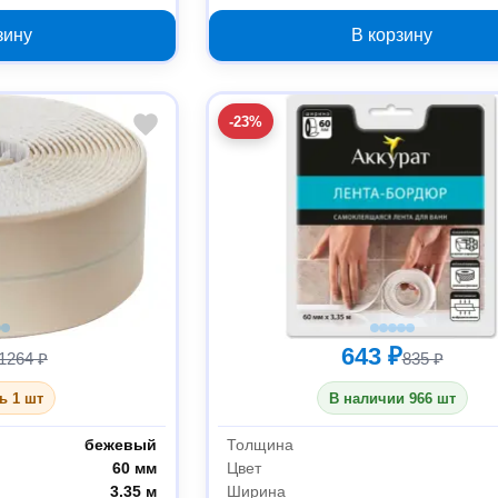
зину
В корзину
-23%
643 ₽
1264 ₽
835 ₽
ь 1 шт
В наличии 966 шт
бежевый
Толщина
60 мм
Цвет
3.35 м
Ширина