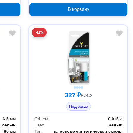
В корзину
-43%
327 ₽
574 ₽
Под заказ
3.5 мм
Объем
0.015 л
белый
Цвет
белый
60 мм
Тип
на основе синтетической смолы