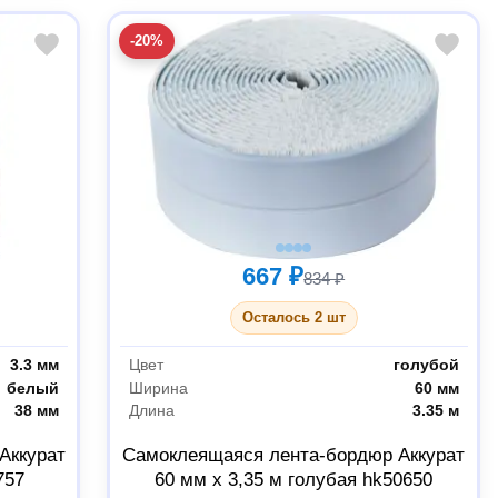
-20%
667 ₽
834 ₽
Осталось 2 шт
3.3 мм
Цвет
голубой
белый
Ширина
60 мм
38 мм
Длина
3.35 м
Аккурат
Самоклеящаяся лента-бордюр Аккурат
757
60 мм x 3,35 м голубая hk50650