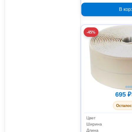
В кор
-45%
695 ₽
Осталос
Цвет
Ширина
Длина