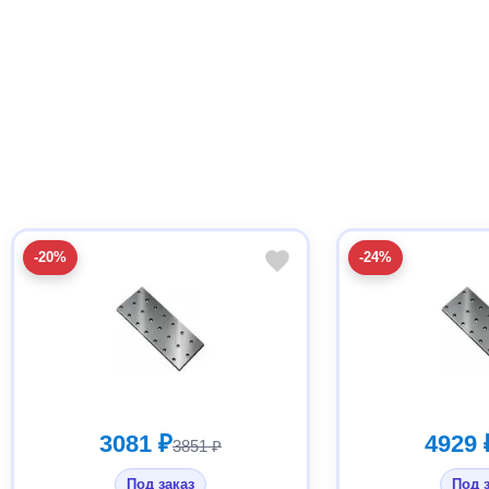
-20%
-24%
3081 ₽
4929 
3851 ₽
Под заказ
Под 