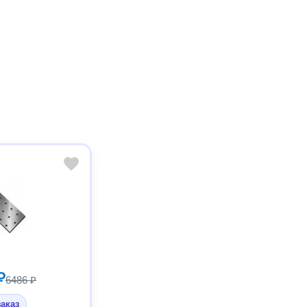
₽
6486 ₽
заказ