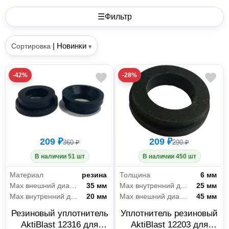
☰
Фильтр
|
Новинки
Сортировка
▾
-42%
-28%
209 ₽
209 ₽
360 ₽
290 ₽
В наличии 51 шт
В наличии 450 шт
Материал
резина
Толщина
6 мм
Мах внешний диаметр
35 мм
Max внутренний диаметр
25 мм
Max внутренний диаметр
20 мм
Мах внешний диаметр
45 мм
Резиновый уплотнитель
Уплотнитель резиновый
AktiBlast 12316 для
AktiBlast 12203 для