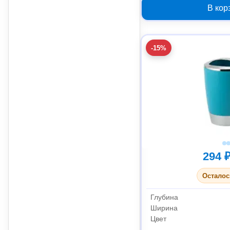
В кор
-15%
294 
Осталос
Глубина
Ширина
Цвет