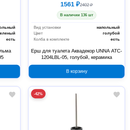
1561 ₽
2402 ₽
В наличии 136 шт
ольный
Вид установки
напольный
зеленый
Цвет
голубой
есть
Колба в комплекте
есть
Альма
Ерш для туалета Аквадекор UNNA ATC-
05
1204LBL-05, голубой, керамика
В корзину
-42%