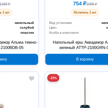
754 ₽
1160 ₽
1005 ₽
ь 1 шт
Осталось 1 шт
напольный
Вид установки
нап
голубой
Цвет
пластик
Колба в комплекте
декор Альма темно-
Напольный ерш Аквадекор 
-2100BDB-05
зеленый ATTP-2100GRN-
зину
В корзину
-15%