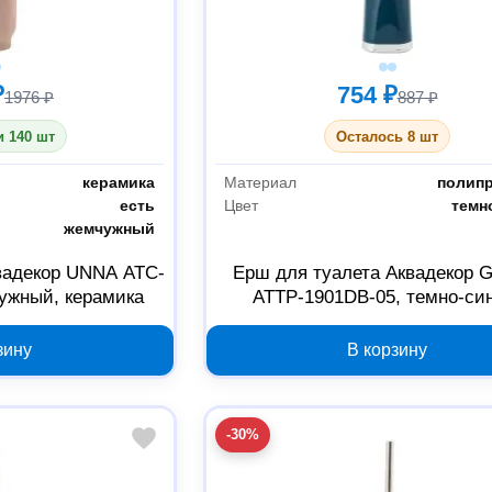
₽
754 ₽
1976 ₽
887 ₽
 140 шт
Осталось 8 шт
керамика
Материал
полип
есть
Цвет
темн
жемчужный
вадекор UNNA ATC-
Ерш для туалета Аквадекор 
ужный, керамика
ATTP-1901DB-05, темно-си
полипропилен
зину
В корзину
-30%