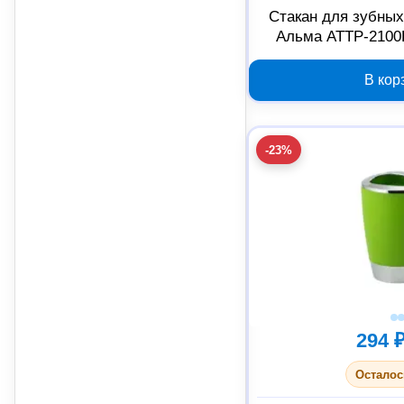
Стакан для зубных
Альма ATTP-2100
В кор
-23%
294 
Осталос