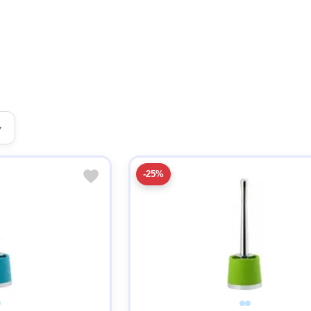
▾
-25%