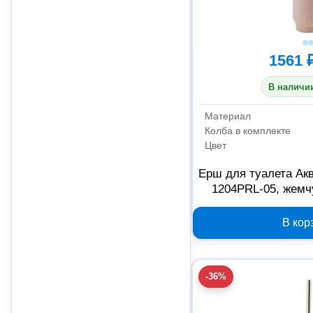
1561 
В наличии
Материал
Колба в комплекте
Цвет
Ерш для туалета Ак
1204PRL-05, жемч
В кор
-36%