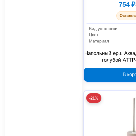
754 ₽
Осталос
Вид установки
Цвет
Материал
Напольный ерш Аква
голубой ATTP
В кор
-21%