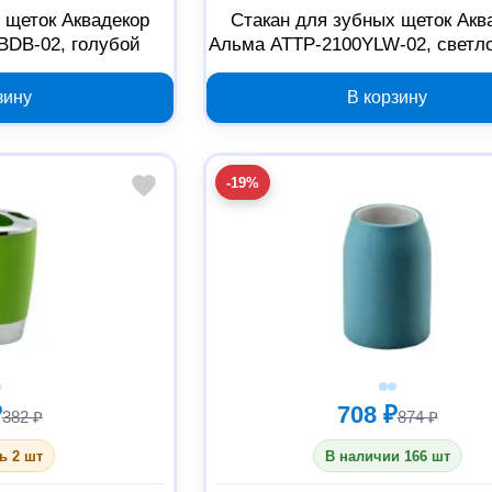
 щеток Аквадекор
Стакан для зубных щеток Акв
BDB-02, голубой
Альма ATTP-2100YLW-02, светл
зину
В корзину
-19%
₽
708 ₽
382 ₽
874 ₽
ь 2 шт
В наличии 166 шт