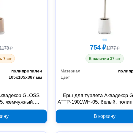
754 ₽
1178 ₽
1077 ₽
ь 7 шт
В наличии 37 шт
полипропилен
Материал
полип
105х105х387 мм
Цвет
Аквадекор GLOSS
Ерш для туалета Аквадекор 
5, жемчужный,
ATTP-1901WH-05, белый, полип
опилен
зину
В корзину