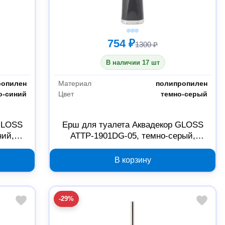
754 ₽
1300 ₽
В наличии 17 шт
ропилен
Материал
полипропилен
о-синий
Цвет
темно-серый
GLOSS
Ерш для туалета Аквадекор GLOSS
ний,
ATTP-1901DG-05, темно-серый,
полипропилен
В корзину
-29%