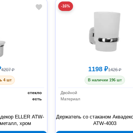
-16%
₽
1198 ₽
4207 ₽
1426 ₽
ь 4 шт
В наличии 196 шт
стекло
Двойной
есть
Материал
адекор ELLER ATW-
Держатель со стаканом Аквадек
 металл, хром
ATW-4003