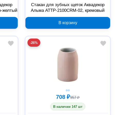
адекор
Стакан для зубных щеток Аквадекор
о-желтый
Альма ATTP-2100CRM-02, кремовый
В корзину
-26%
708 ₽
957 ₽
В наличии 147 шт