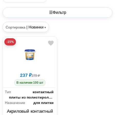
☰
Фильтр
|
Новинки
Сортировка
▾
-15%
237 ₽
279 ₽
В наличии 100 шт
Тип
контактный
Склеиваемые материалы
плиты из полистирола и основания, впитывающие воду (бетон, цементная стяжка, дерево, ДСП, ДВП)
Назначение
для плитки
Акриловый контактный