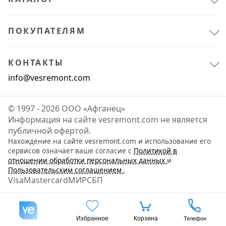
ПОКУПАТЕЛЯМ
КОНТАКТЫ
info@vesremont.com
© 1997 - 2026 ООО «Афганец»
Информация на сайте vesremont.com не является
Автосервисное оборудование
4
публичной офертой.
Автомобильные аксессуары
3
Нахождение на сайте vesremont.com и использование его
сервисов означает ваше согласие с
Политикой в
Домкраты
1
отношении обработки персональных данных
и
Пользовательским соглашением
.
Visa
Mastercard
МИР
СБП
Строительное оборудование
1
Грузоподъемное оборудование
1
Избранное
Корзина
Телефон