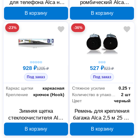
для телефона Alca на
ромбический Alca
решетку 33-40 мм
START 3 т 436560
В корзину
В корзину
528110
-23%
-36%
928 ₽
527 ₽
1205 ₽
823 ₽
Под заказ
Под заказ
Каркас щетки
каркасная
Стяжное усилие
0.25 т
Крепление
крючок (Hook)
Количество в упаковке
2 шт
Цвет
черный
Зимняя щетка
Ремень для крепления
стеклоочистителя Alca
багажа Alca 2,5 м 25 мм
14 дюймов 35 см
2 шт 406000
В корзину
В корзину
064000