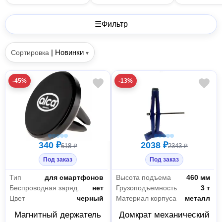
☰
Фильтр
|
Новинки
Сортировка
▾
-45%
-13%
340 ₽
2038 ₽
618 ₽
2343 ₽
Под заказ
Под заказ
Тип
для смартфонов
Высота подъема
460 мм
Беспроводная зарядка по стандарту Qi
нет
Грузоподъемность
3 т
Цвет
черный
Материал корпуса
металл
Магнитный держатель
Домкрат механический