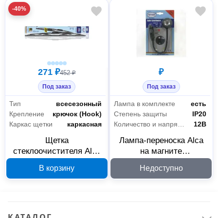
-40%
271 ₽
₽
452 ₽
Под заказ
Под заказ
Тип
всесезонный
Лампа в комплекте
есть
Крепление
крючок (Hook)
Степень защиты
IP20
Каркас щетки
каркасная
Количество и напряжение элементов питания
12В
Щетка
Лампа-переноска Alca
стеклоочистителя Alca
на магните
SPECIAL 106000, 16
внутрисалонная 12 В
В корзину
Недоступно
дюймов / 400 мм
574120
КАТАЛОГ